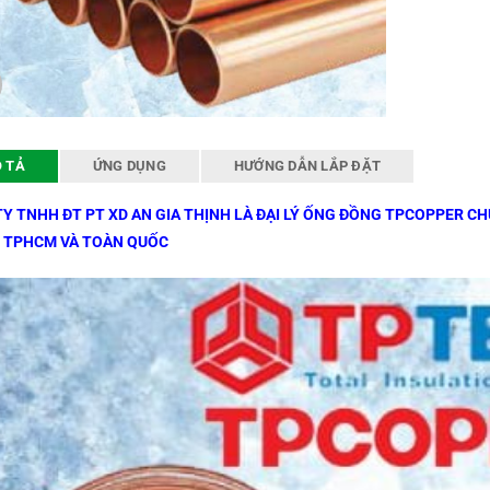
 TẢ
ỨNG DỤNG
HƯỚNG DẪN LẮP ĐẶT
Y TNHH ĐT PT XD AN GIA THỊNH LÀ ĐẠI LÝ ỐNG ĐỒNG TPCOPPER C
 TPHCM VÀ TOÀN QUỐC