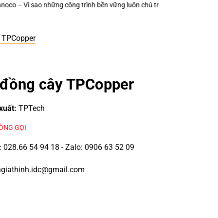
 chú trọng từng thiết bị điện nhỏ?
Keo Dán Bảo Ôn Superlon – Vì Sao M
 TPCopper
đồng cây TPCopper
xuất:
TPTech
LÒNG GỌI
:
028.66 54 94 18 - Zalo: 0906 63 52 09
giathinh.idc@gmail.com