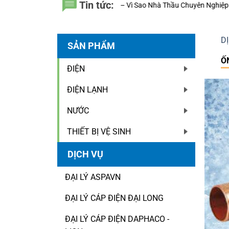
Tin tức:
 Nhà Thầu Chuyên Nghiệp Luôn Tính Đến 20 Năm Sử Dụng Thay Vì Chỉ G
D
SẢN PHẨM
Ố
ĐIỆN
ĐIỆN LẠNH
NƯỚC
THIẾT BỊ VỆ SINH
DỊCH VỤ
ĐẠI LÝ ASPAVN
ĐẠI LÝ CÁP ĐIỆN ĐẠI LONG
ĐẠI LÝ CÁP ĐIỆN DAPHACO -