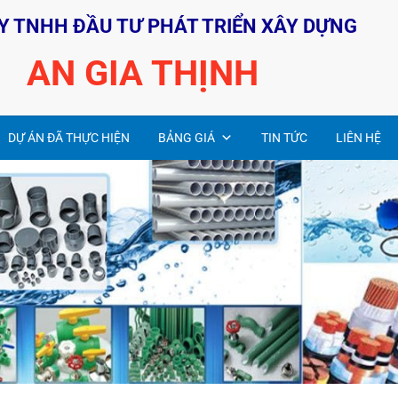
Y TNHH ĐẦU TƯ PHÁT TRIỂN XÂY DỰNG
AN GIA THỊNH
DỰ ÁN ĐÃ THỰC HIỆN
BẢNG GIÁ
TIN TỨC
LIÊN HỆ