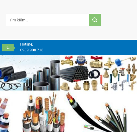
Tìm
kiếm:
Hotline:
0989 908 718