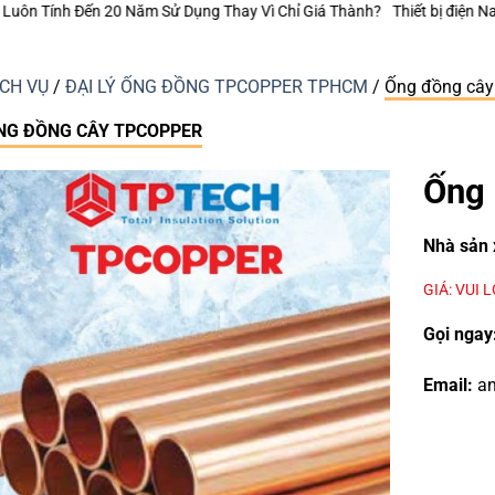
iá Thành?
Thiết bị điện Nanoco – Vì sao những công trình bền vững luôn
ỊCH VỤ
/
ĐẠI LÝ ỐNG ĐỒNG TPCOPPER TPHCM
/
Ống đồng cây
NG ĐỒNG CÂY TPCOPPER
Ống 
Nhà sản 
GIÁ: VUI 
Gọi ngay
Email:
an