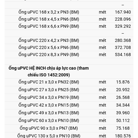
–
Ống uPVC 168 x 3,2 x PN3 (BM)
mét
167.940
Ống uPVC 168 x 4,5 x PN6 (BM)
mét
228.096
Ống uPVC 168 x 6,6 x PN9 (BM)
mét
329.292
–
Ống uPVC 220 x 4,2 x PN3 (BM)
mét
280.368
Ống uPVC 220 x 5,6 x PN6 (BM)
mét
372.708
Ống uPVC 220 x 8,3 x PN9 (BM)
mét
534.168
Ống uPVC HỆ INCH chịu áp lực cao (tham
chiếu ISO 1452:2009)
Ống uPVC 21 x 3,0 x PN32 (BM)
mét
15.876
Ống uPVC 27 x 3,0 x PN25 (BM)
mét
20.952
Ống uPVC 34 x 3,0 x PN19 (BM)
mét
26.568
Ống uPVC 42 x 3,0 x PN15 (BM)
mét
34.344
Ống uPVC 49 x 3,0 x PN13 (BM)
mét
39.960
Ống uPVC 60 x 3,0 x PN10 (BM)
mét
50.112
Ống uPVC 90 x 3,0 x PN7 (BM)
mét
75.168
Ống uPVC 130 x 5,0 x PN10 (BM)
mét
180.576