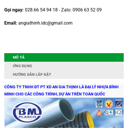
Gọi ngay:
028.66 54 94 18 - Zalo: 0906 63 52 09
Email:
angiathinh.idc@gmail.com
MÔ TẢ
ỨNG DỤNG
HƯỚNG DẪN LẮP ĐẶT
CÔNG TY TNHH ĐT PT XD AN GIA THỊNH LÀ ĐẠI LÝ NHỰA BÌNH
MINH CHO CÁC CÔNG TRÌNH, DỰ ÁN TRÊN TOÀN QUỐC