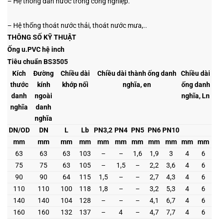
– Hệ thống dẫn nước trong công nghiệp.
– Hệ thống thoát nước thải, thoát nước mưa,..
THÔNG SỐ KỸ THUẬT
Ống u.PVC hệ inch
Tiêu chuẩn BS3505
Kích
Đường
Chiều dài
Chiều dài thành ống danh
Chiều dài
thước
kính
khớp nối
nghĩa, en
ống danh
danh
ngoài
nghĩa, Ln
nghĩa
danh
nghĩa
DN/OD
DN
L
Lb
PN3,2
PN4
PN5
PN6
PN10
mm
mm
mm
mm
mm
mm
mm
mm
mm
mm
mm
63
63
63
103
–
–
1,6
1,9
3
4
6
75
75
63
105
–
1,5
–
2,2
3,6
4
6
90
90
64
115
1,5
–
–
2,7
4,3
4
6
110
110
100
118
1,8
–
–
3,2
5,3
4
6
140
140
104
128
–
–
–
4,1
6,7
4
6
160
160
132
137
–
4
–
4,7
7,7
4
6