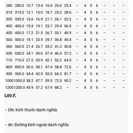
280
280.0
10.7
13.4
16.6
20.6
25.4
–
4
5
6
–
–
–
315
315.0
12.1
15.0
18.7
23.2
28.6
–
4
5
6
–
–
–
355
355.0
13.6
16.9
21.1
26.1
32.2
–
4
5
6
–
–
–
400
400.0
15.3
19.1
23.7
29.4
36.3
–
4
5
6
–
–
–
450
450.0
17.2
21.5
26.7
33.1
40.9
–
4
5
6
–
–
–
500
500.0
19.1
23.9
29.7
36.8
45.4
–
4
5
6
–
–
–
560
560.0
21.4
26.7
33.2
41.2
50.8
–
4
5
6
–
–
–
630
630.0
24.1
30.0
37.4
46.3
57.2
–
4
5
6
–
–
–
710
710.0
27.2
33.9
42.1
52.2
64.5
–
4
5
6
–
–
–
800
800.0
30.6
38.1
47.4
58.8
72.6
–
4
5
6
–
–
–
900
900.0
34.4
42.9
53.3
66.2
81.7
–
4
5
6
–
–
–
1000
1000.0
38.2
47.7
59.3
72.5
90.2
–
4
5
6
–
–
–
1200
1200.0
45.9
57.2
67.9
88.2
–
–
4
5
6
–
–
–
Lưu ý:
– DN: Kích thước danh nghĩa.
– dn: Đường kính ngoài danh nghĩa.