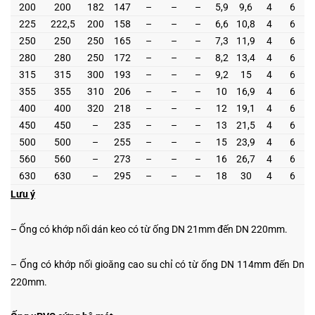
200
200
182
147
–
–
–
5,9
9,6
4
6
225
222,5
200
158
–
–
–
6,6
10,8
4
6
250
250
250
165
–
–
–
7,3
11,9
4
6
280
280
250
172
–
–
–
8,2
13,4
4
6
315
315
300
193
–
–
–
9,2
15
4
6
355
355
310
206
–
–
–
10
16,9
4
6
400
400
320
218
–
–
–
12
19,1
4
6
450
450
–
235
–
–
–
13
21,5
4
6
500
500
–
255
–
–
–
15
23,9
4
6
560
560
–
273
–
–
–
16
26,7
4
6
630
630
–
295
–
–
–
18
30
4
6
Lưu ý
– Ống có khớp nối dán keo có từ ống DN 21mm đến DN 220mm.
– Ống có khớp nối gioăng cao su chỉ có từ ống DN 114mm đến Dn
220mm.