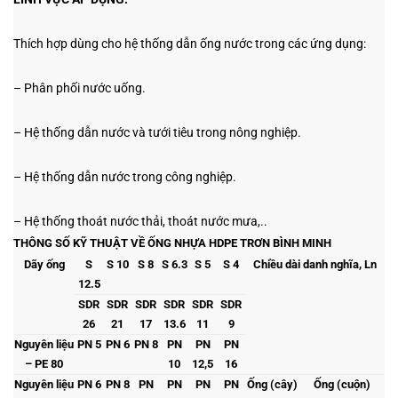
Thích hợp dùng cho hệ thống dẫn ống nước trong các ứng dụng:
– Phân phối nước uống.
– Hệ thống dẫn nước và tưới tiêu trong nông nghiệp.
– Hệ thống dẫn nước trong công nghiệp.
– Hệ thống thoát nước thải, thoát nước mưa,..
THÔNG SỐ KỸ THUẬT VỀ ỐNG NHỰA HDPE TRƠN BÌNH MINH
Dãy ống
S
S 10
S 8
S 6.3
S 5
S 4
Chiều dài danh nghĩa, Ln
12.5
SDR
SDR
SDR
SDR
SDR
SDR
26
21
17
13.6
11
9
Nguyên liệu
PN 5
PN 6
PN 8
PN
PN
PN
– PE 80
10
12,5
16
Nguyên liệu
PN 6
PN 8
PN
PN
PN
PN
Ống (cây)
Ống (cuộn)