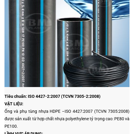
Tiêu chuẩn: ISO 4427-2:2007 (TCVN 7305-2:2008)
VẬT LIỆU:
Ống và phụ tùng nhựa HDPE –ISO 4427:2007 (TCVN 7305:2008)
được sản xuất từ hợp chất nhựa polyethylene tỷ trọng cao: PE80 và
PE100.
LĨNH VỰC ÁP DỤNG: