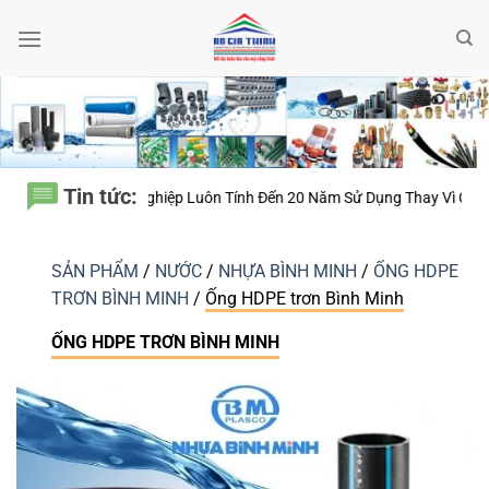
Bỏ
qua
nội
dung
Tin tức:
ôn Tính Đến 20 Năm Sử Dụng Thay Vì Chỉ Giá Thành?
Thiết bị điện Nan
SẢN PHẨM
/
NƯỚC
/
NHỰA BÌNH MINH
/
ỐNG HDPE
TRƠN BÌNH MINH
/
Ống HDPE trơn Bình Minh
ỐNG HDPE TRƠN BÌNH MINH