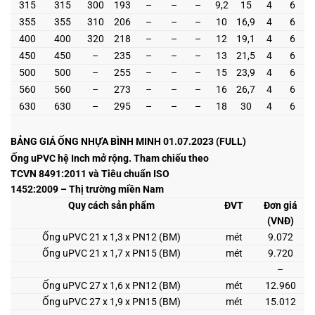
315
315
300
193
–
–
–
9,2
15
4
6
355
355
310
206
–
–
–
10
16,9
4
6
400
400
320
218
–
–
–
12
19,1
4
6
450
450
–
235
–
–
–
13
21,5
4
6
500
500
–
255
–
–
–
15
23,9
4
6
560
560
–
273
–
–
–
16
26,7
4
6
630
630
–
295
–
–
–
18
30
4
6
BẢNG GIÁ ỐNG NHỰA BÌNH MINH 01.07.2023 (FULL)
Ống uPVC hệ Inch mở rộng. Tham chiếu theo
TCVN 8491:2011 và Tiêu chuẩn ISO
1452:2009 – Thị trường miền Nam
Quy cách sản phẩm
ĐVT
Đơn giá
(VNĐ)
Ống uPVC 21 x 1,3 x PN12 (BM)
mét
9.072
Ống uPVC 21 x 1,7 x PN15 (BM)
mét
9.720
–
Ống uPVC 27 x 1,6 x PN12 (BM)
mét
12.960
Ống uPVC 27 x 1,9 x PN15 (BM)
mét
15.012