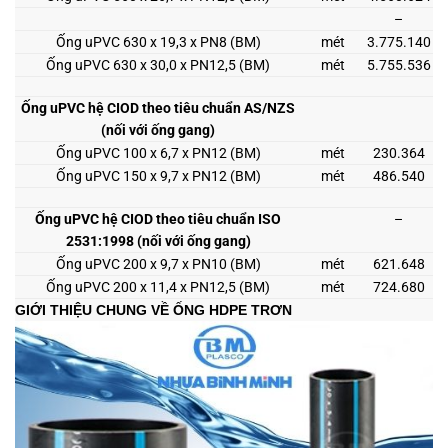
–
Ống uPVC 630 x 19,3 x PN8 (BM)
mét
3.775.140
Ống uPVC 630 x 30,0 x PN12,5 (BM)
mét
5.755.536
Ống uPVC hệ CIOD theo tiêu chuẩn AS/NZS
(nối với ống gang)
Ống uPVC 100 x 6,7 x PN12 (BM)
mét
230.364
Ống uPVC 150 x 9,7 x PN12 (BM)
mét
486.540
Ống uPVC hệ CIOD theo tiêu chuẩn ISO
–
2531:1998 (nối với ống gang)
Ống uPVC 200 x 9,7 x PN10 (BM)
mét
621.648
Ống uPVC 200 x 11,4 x PN12,5 (BM)
mét
724.680
GIỚI THIỆU CHUNG VỀ ỐNG HDPE TRƠN