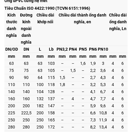
Ống uPVC cứng hệ mét
Tiêu Chuẩn ISO 4422:1990 (TCVN 6151:1996)
Kích
Đường
Chiều dài
Chiều dài thành ống danh
Chiều dài
thước
kính
khớp nối
nghĩa, en
ống danh
danh
ngoài
nghĩa, Ln
nghĩa
danh
nghĩa
DN/OD
DN
L
Lb
PN3,2
PN4
PN5
PN6
PN10
mm
mm
mm
mm
mm
mm
mm
mm
mm
mm
mm
63
63
63
103
–
–
1,6
1,9
3
4
6
75
75
63
105
–
1,5
–
2,2
3,6
4
6
90
90
64
115
1,5
–
–
2,7
4,3
4
6
110
110
100
118
1,8
–
–
3,2
5,3
4
6
140
140
104
128
–
–
–
4,1
6,7
4
6
160
160
132
137
–
4
–
4,7
7,7
4
6
200
200
182
147
–
–
–
5,9
9,6
4
6
225
222,5
200
158
–
–
–
6,6
10,8
4
6
250
250
250
165
–
–
–
7,3
11,9
4
6
280
280
250
172
–
–
–
8,2
13,4
4
6