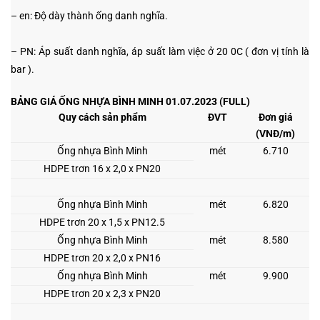
– en: Độ dày thành ống danh nghĩa.
– PN: Áp suất danh nghĩa, áp suất làm việc ở 20
0
C ( đơn vị tính là
bar ).
BẢNG GIÁ ỐNG NHỰA BÌNH MINH 01.07.2023 (
FULL)
Quy cách sản phẩm
ĐVT
Đơn giá
(VNĐ/m)
Ống nhựa Bình Minh
mét
6.710
HDPE trơn 16 x 2,0 x PN20
Ống nhựa Bình Minh
mét
6.820
HDPE trơn 20 x 1,5 x PN12.5
Ống nhựa Bình Minh
mét
8.580
HDPE trơn 20 x 2,0 x PN16
Ống nhựa Bình Minh
mét
9.900
HDPE trơn 20 x 2,3 x PN20