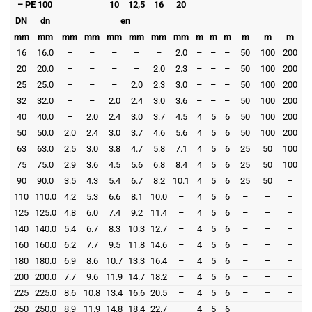
– PE 100
10
12,5
16
20
DN
dn
en
mm
mm
mm
mm
mm
mm
mm
mm
m
m
m
m
m
m
16
16.0
–
–
–
–
–
2.0
–
–
–
50
100
200
20
20.0
–
–
–
–
2.0
2.3
–
–
–
50
100
200
25
25.0
–
–
–
2.0
2.3
3.0
–
–
–
50
100
200
32
32.0
–
–
2.0
2.4
3.0
3.6
–
–
–
50
100
200
40
40.0
–
2.0
2.4
3.0
3.7
4.5
4
5
6
50
100
200
50
50.0
2.0
2.4
3.0
3.7
4.6
5.6
4
5
6
50
100
200
63
63.0
2.5
3.0
3.8
4.7
5.8
7.1
4
5
6
25
50
100
75
75.0
2.9
3.6
4.5
5.6
6.8
8.4
4
5
6
25
50
100
90
90.0
3.5
4.3
5.4
6.7
8.2
10.1
4
5
6
25
50
–
110
110.0
4.2
5.3
6.6
8.1
10.0
–
4
5
6
–
–
–
125
125.0
4.8
6.0
7.4
9.2
11.4
–
4
5
6
–
–
–
140
140.0
5.4
6.7
8.3
10.3
12.7
–
4
5
6
–
–
–
160
160.0
6.2
7.7
9.5
11.8
14.6
–
4
5
6
–
–
–
180
180.0
6.9
8.6
10.7
13.3
16.4
–
4
5
6
–
–
–
200
200.0
7.7
9.6
11.9
14.7
18.2
–
4
5
6
–
–
–
225
225.0
8.6
10.8
13.4
16.6
20.5
–
4
5
6
–
–
–
250
250.0
8.9
11.9
14.8
18.4
22.7
–
4
5
6
–
–
–