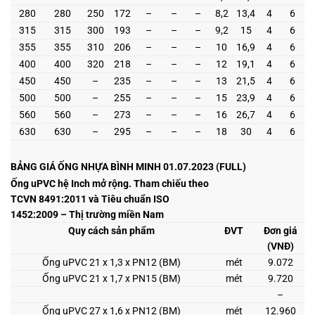
280
280
250
172
–
–
–
8,2
13,4
4
6
315
315
300
193
–
–
–
9,2
15
4
6
355
355
310
206
–
–
–
10
16,9
4
6
400
400
320
218
–
–
–
12
19,1
4
6
450
450
–
235
–
–
–
13
21,5
4
6
500
500
–
255
–
–
–
15
23,9
4
6
560
560
–
273
–
–
–
16
26,7
4
6
630
630
–
295
–
–
–
18
30
4
6
BẢNG GIÁ ỐNG NHỰA BÌNH MINH 01.07.2023 (FULL)
Ống uPVC hệ Inch mở rộng. Tham chiếu theo
TCVN 8491:2011 và Tiêu chuẩn ISO
1452:2009 – Thị trường miền Nam
Quy cách sản phẩm
ĐVT
Đơn giá
(VNĐ)
Ống uPVC 21 x 1,3 x PN12 (BM)
mét
9.072
Ống uPVC 21 x 1,7 x PN15 (BM)
mét
9.720
–
Ống uPVC 27 x 1,6 x PN12 (BM)
mét
12.960