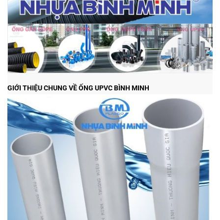
GIỚI THIỆU CHUNG VỀ ỐNG UPVC BÌNH MINH