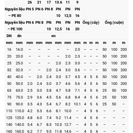
26
21
17
13.6
11
9
Nguyên liệu
PN 5
PN 6
PN 8
PN
PN
PN
– PE 80
10
12,5
16
Nguyên liệu
PN 6
PN 8
PN
PN
PN
PN
Ống (cây)
Ống (cuộn)
– PE 100
10
12,5
16
20
DN
dn
en
mm
mm
mm
mm
mm
mm
mm
mm
m
m
m
m
m
m
16
16.0
–
–
–
–
–
2.0
–
–
–
50
100
200
20
20.0
–
–
–
–
2.0
2.3
–
–
–
50
100
200
25
25.0
–
–
–
2.0
2.3
3.0
–
–
–
50
100
200
32
32.0
–
–
2.0
2.4
3.0
3.6
–
–
–
50
100
200
40
40.0
–
2.0
2.4
3.0
3.7
4.5
4
5
6
50
100
200
50
50.0
2.0
2.4
3.0
3.7
4.6
5.6
4
5
6
50
100
200
63
63.0
2.5
3.0
3.8
4.7
5.8
7.1
4
5
6
25
50
100
75
75.0
2.9
3.6
4.5
5.6
6.8
8.4
4
5
6
25
50
100
90
90.0
3.5
4.3
5.4
6.7
8.2
10.1
4
5
6
25
50
–
110
110.0
4.2
5.3
6.6
8.1
10.0
–
4
5
6
–
–
–
125
125.0
4.8
6.0
7.4
9.2
11.4
–
4
5
6
–
–
–
140
140.0
5.4
6.7
8.3
10.3
12.7
–
4
5
6
–
–
–
160
160.0
6.2
7.7
9.5
11.8
14.6
–
4
5
6
–
–
–