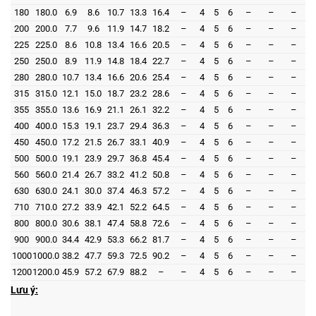
180
180.0
6.9
8.6
10.7
13.3
16.4
–
4
5
6
–
–
–
200
200.0
7.7
9.6
11.9
14.7
18.2
–
4
5
6
–
–
–
225
225.0
8.6
10.8
13.4
16.6
20.5
–
4
5
6
–
–
–
250
250.0
8.9
11.9
14.8
18.4
22.7
–
4
5
6
–
–
–
280
280.0
10.7
13.4
16.6
20.6
25.4
–
4
5
6
–
–
–
315
315.0
12.1
15.0
18.7
23.2
28.6
–
4
5
6
–
–
–
355
355.0
13.6
16.9
21.1
26.1
32.2
–
4
5
6
–
–
–
400
400.0
15.3
19.1
23.7
29.4
36.3
–
4
5
6
–
–
–
450
450.0
17.2
21.5
26.7
33.1
40.9
–
4
5
6
–
–
–
500
500.0
19.1
23.9
29.7
36.8
45.4
–
4
5
6
–
–
–
560
560.0
21.4
26.7
33.2
41.2
50.8
–
4
5
6
–
–
–
630
630.0
24.1
30.0
37.4
46.3
57.2
–
4
5
6
–
–
–
710
710.0
27.2
33.9
42.1
52.2
64.5
–
4
5
6
–
–
–
800
800.0
30.6
38.1
47.4
58.8
72.6
–
4
5
6
–
–
–
900
900.0
34.4
42.9
53.3
66.2
81.7
–
4
5
6
–
–
–
1000
1000.0
38.2
47.7
59.3
72.5
90.2
–
4
5
6
–
–
–
1200
1200.0
45.9
57.2
67.9
88.2
–
–
4
5
6
–
–
–
Lưu ý: