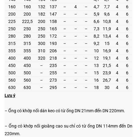
160
160
132
137
–
4
–
4,7
7,7
4
6
200
200
182
147
–
–
–
5,9
9,6
4
6
225
222,5
200
158
–
–
–
6,6
10,8
4
6
250
250
250
165
–
–
–
7,3
11,9
4
6
280
280
250
172
–
–
–
8,2
13,4
4
6
315
315
300
193
–
–
–
9,2
15
4
6
355
355
310
206
–
–
–
10
16,9
4
6
400
400
320
218
–
–
–
12
19,1
4
6
450
450
–
235
–
–
–
13
21,5
4
6
500
500
–
255
–
–
–
15
23,9
4
6
560
560
–
273
–
–
–
16
26,7
4
6
630
630
–
295
–
–
–
18
30
4
6
Lưu ý
– Ống có khớp nối dán keo có từ ống DN 21mm đến DN 220mm.
– Ống có khớp nối gioăng cao su chỉ có từ ống DN 114mm đến Dn
220mm.