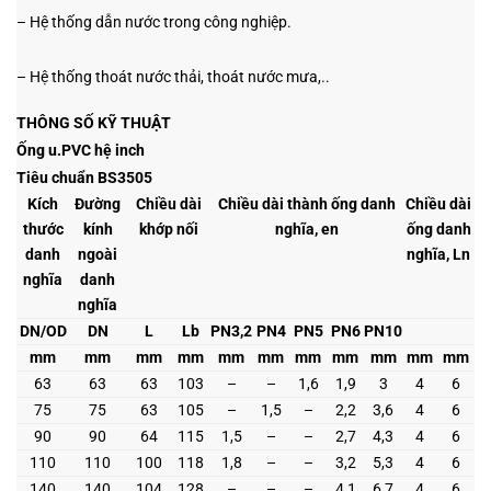
– Hệ thống dẫn nước trong công nghiệp.
– Hệ thống thoát nước thải, thoát nước mưa,..
THÔNG SỐ KỸ THUẬT
Ống u.PVC hệ inch
Tiêu chuẩn BS3505
Kích
Đường
Chiều dài
Chiều dài thành ống danh
Chiều dài
thước
kính
khớp nối
nghĩa, en
ống danh
danh
ngoài
nghĩa, Ln
nghĩa
danh
nghĩa
DN/OD
DN
L
Lb
PN3,2
PN4
PN5
PN6
PN10
mm
mm
mm
mm
mm
mm
mm
mm
mm
mm
mm
63
63
63
103
–
–
1,6
1,9
3
4
6
75
75
63
105
–
1,5
–
2,2
3,6
4
6
90
90
64
115
1,5
–
–
2,7
4,3
4
6
110
110
100
118
1,8
–
–
3,2
5,3
4
6
140
140
104
128
–
–
–
4,1
6,7
4
6