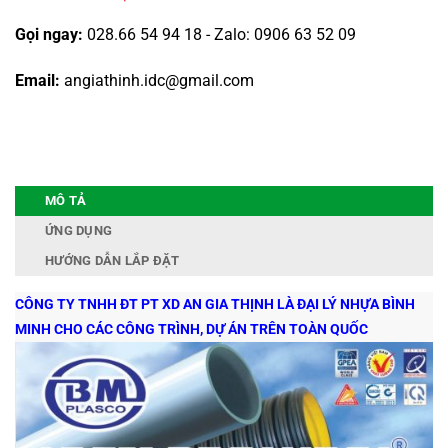
Gọi ngay:
028.66 54 94 18 - Zalo: 0906 63 52 09
Email:
angiathinh.idc@gmail.com
MÔ TẢ
ỨNG DỤNG
HƯỚNG DẪN LẮP ĐẶT
CÔNG TY TNHH ĐT PT XD AN GIA THỊNH LÀ ĐẠI LÝ NHỰA BÌNH
MINH CHO CÁC CÔNG TRÌNH, DỰ ÁN TRÊN TOÀN QUỐC