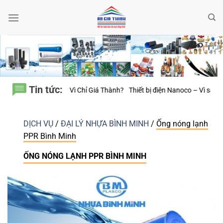
Bỏ
qua
nội
dung
Tin tức:
Giá Thành?
Thiết bị điện Nanoco – Vì sao những công trình bền vững luô
DỊCH VỤ
/
ĐẠI LÝ NHỰA BÌNH MINH
/
Ống nóng lạnh
PPR Bình Minh
ỐNG NÓNG LẠNH PPR BÌNH MINH