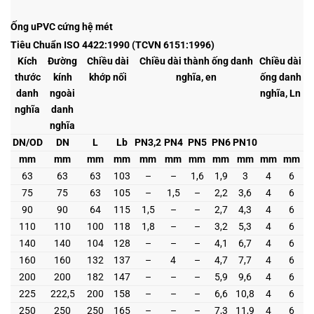
Ống uPVC cứng hệ mét
Tiêu Chuẩn ISO 4422:1990 (TCVN 6151:1996)
Kích
Đường
Chiều dài
Chiều dài thành ống danh
Chiều dài
thước
kính
khớp nối
nghĩa, en
ống danh
danh
ngoài
nghĩa, Ln
nghĩa
danh
nghĩa
DN/OD
DN
L
Lb
PN3,2
PN4
PN5
PN6
PN10
mm
mm
mm
mm
mm
mm
mm
mm
mm
mm
mm
63
63
63
103
–
–
1,6
1,9
3
4
6
75
75
63
105
–
1,5
–
2,2
3,6
4
6
90
90
64
115
1,5
–
–
2,7
4,3
4
6
110
110
100
118
1,8
–
–
3,2
5,3
4
6
140
140
104
128
–
–
–
4,1
6,7
4
6
160
160
132
137
–
4
–
4,7
7,7
4
6
200
200
182
147
–
–
–
5,9
9,6
4
6
225
222,5
200
158
–
–
–
6,6
10,8
4
6
250
250
250
165
–
–
–
7,3
11,9
4
6