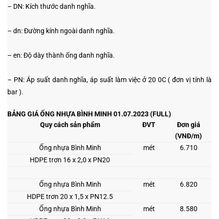
– DN: Kích thước danh nghĩa.
– dn: Đường kính ngoài danh nghĩa.
– en: Độ dày thành ống danh nghĩa.
– PN: Áp suất danh nghĩa, áp suất làm việc ở 20
0
C ( đơn vị tính là
bar ).
BẢNG GIÁ ỐNG NHỰA BÌNH MINH 01.07.2023 (
FULL)
Quy cách sản phẩm
ĐVT
Đơn giá
(VNĐ/m)
Ống nhựa Bình Minh
mét
6.710
HDPE trơn 16 x 2,0 x PN20
Ống nhựa Bình Minh
mét
6.820
HDPE trơn 20 x 1,5 x PN12.5
Ống nhựa Bình Minh
mét
8.580