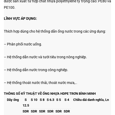
được sản xuất từ hợp chất nhựa polyethylene tỷ trọng cao: PE80 và
PE100.
LĨNH VỰC ÁP DỤNG:
Thích hợp dùng cho hệ thống dẫn ống nước trong các ứng dụng:
– Phân phối nước uống.
– Hệ thống dẫn nước và tưới tiêu trong nông nghiệp.
– Hệ thống dẫn nước trong công nghiệp.
– Hệ thống thoát nước thải, thoát nước mưa,..
THÔNG SỐ KỸ THUẬT VỀ ỐNG NHỰA HDPE TRƠN BÌNH MINH
Dãy ống
S
S 10
S 8
S 6.3
S 5
S 4
Chiều dài danh nghĩa, Ln
12.5
SDR
SDR
SDR
SDR
SDR
SDR