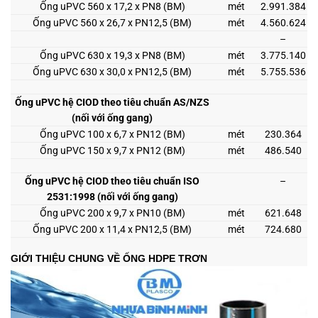
Ống uPVC 560 x 17,2 x PN8 (BM)
mét
2.991.384
Ống uPVC 560 x 26,7 x PN12,5 (BM)
mét
4.560.624
–
Ống uPVC 630 x 19,3 x PN8 (BM)
mét
3.775.140
Ống uPVC 630 x 30,0 x PN12,5 (BM)
mét
5.755.536
Ống uPVC hệ CIOD theo tiêu chuẩn AS/NZS
(nối với ống gang)
Ống uPVC 100 x 6,7 x PN12 (BM)
mét
230.364
Ống uPVC 150 x 9,7 x PN12 (BM)
mét
486.540
Ống uPVC hệ CIOD theo tiêu chuẩn ISO
–
2531:1998 (nối với ống gang)
Ống uPVC 200 x 9,7 x PN10 (BM)
mét
621.648
Ống uPVC 200 x 11,4 x PN12,5 (BM)
mét
724.680
GIỚI THIỆU CHUNG VỀ ỐNG HDPE TRƠN