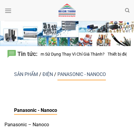
Bỏ
qua
nội
dung
Tin tức:
 20 Năm Sử Dụng Thay Vì Chỉ Giá Thành?
Thiết bị điện Nanoco – Vì sao
SẢN PHẨM
/
ĐIỆN
/
PANASONIC - NANOCO
Panasonic - Nanoco
Panasonic – Nanoco