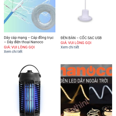
Dây cáp mạng – Cáp đồng trục
ĐÈN BÀN – CỐC SẠC USB
– Dây điện thoại Nanoco
GIÁ: VUI LÒNG GỌI
GIÁ: VUI LÒNG GỌI
Xem chi tiết
Xem chi tiết