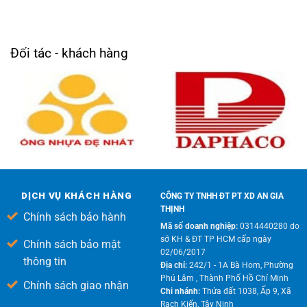
Đối tác - khách hàng
DỊCH VỤ KHÁCH HÀNG
CÔNG TY TNHH ĐT PT XD AN GIA
THỊNH
Chính sách bảo hành
Mã số doanh nghiệp:
0314440280 do
sở KH & ĐT TP HCM cấp ngày
Chính sách bảo mật
02/06/2017
thông tin
Địa chỉ:
242/1 - 1A Bà Hom, Phường
Phú Lâm , Thành Phố Hồ Chí Minh
Chính sách giao nhận
Chi nhánh:
Thửa đất 1038, Ấp 9, Xã
Rạch Kiến, Tây Ninh