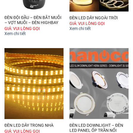
ĐÈN ĐỘI ĐẦU – ĐÈN BẮT MUỖI
ĐÈN LED DÂY NGOÀI TRỜI
– VỢT MUỖI – ĐÈN HIGHBAY
GIÁ: VUI LÒNG GỌI
GIÁ: VUI LÒNG GỌI
Xem chi tiết
Xem chi tiết
ĐÈN LED DOWNLIGHT – ĐÈN
ĐÈN LED DÂY TRONG NHÀ
LED PANEL ỐP TRẦN NỔI
GIÁ: VUI LÒNG GỌI