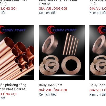
bành)
TPHCM
Phát
UI LÒNG GỌI
GIÁ: VUI LÒNG GỌI
GIÁ: VUI L
tiết
Xem chi tiết
Xem chi tiế
phân phối ống đồng
Đại lý Toàn Phát
Đại lý Toà
Toàn Phát TPHCM
GIÁ: VUI LÒNG GỌI
GIÁ: VUI L
UI LÒNG GỌI
Xem chi tiết
Xem chi tiế
tiết