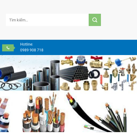
Tìm
kiếm:
Hotline:
0989 908 718