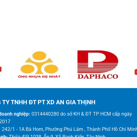
 TY TNHH ĐT PT XD AN GIA THỊNH
doanh nghiệp:
0314440280 do sở KH & ĐT TP HCM cấp ngày
2017
:
242/1 - 1A Bà Hom, Phường Phú Lâm , Thành Phố Hồ Chí Min
ánh:
Thửa đất 1038, Ấp 9, Xã Rạch Kiến, Tây Ninh