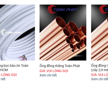
ng bọc bảo ôn Toàn
Ống đồng t
Ống đồng thẳng Toàn Phát
PHCM
(cây 2,9 mé
GIÁ: VUI LÒNG GỌI
UI LÒNG GỌI
GIÁ: VUI L
Xem chi tiết
tiết
Xem chi tiế