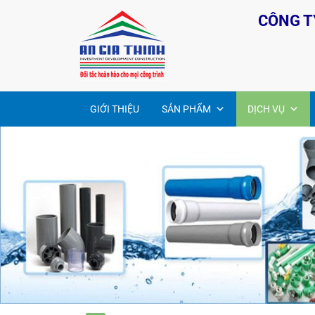
Bỏ
CÔNG T
qua
nội
dung
GIỚI THIỆU
SẢN PHẨM
DỊCH VỤ