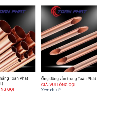
hẳng Toàn Phát
Ống đồng vằn trong Toàn Phát
t)
GIÁ: VUI LÒNG GỌI
ÒNG GỌI
Xem chi tiết
t