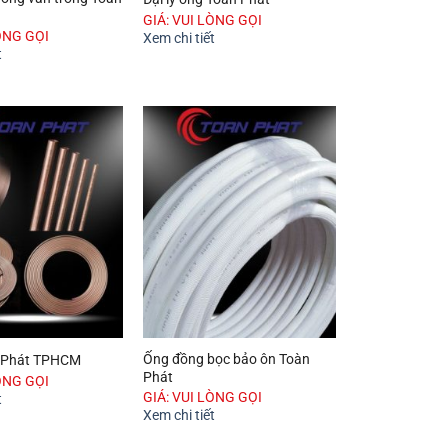
GIÁ: VUI LÒNG GỌI
ÒNG GỌI
Xem chi tiết
t
Ống đồng bọc bảo ôn Toàn
n Phát TPHCM
Phát
ÒNG GỌI
GIÁ: VUI LÒNG GỌI
t
Xem chi tiết