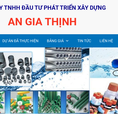
Y TNHH ĐẦU TƯ PHÁT TRIỂN XÂY DỰNG
AN GIA THỊNH
DỰ ÁN ĐÃ THỰC HIỆN
BẢNG GIÁ
TIN TỨC
LIÊN HỆ