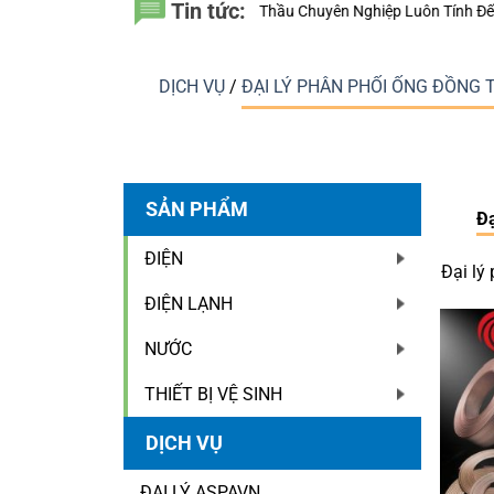
Tin tức:
 Vì Sao Nhà Thầu Chuyên Nghiệp Luôn Tính Đến 20 Năm Sử Dụng Thay V
DỊCH VỤ
/
ĐẠI LÝ PHÂN PHỐI ỐNG ĐỒNG
SẢN PHẨM
Đạ
ĐIỆN
Đại lý
ĐIỆN LẠNH
NƯỚC
THIẾT BỊ VỆ SINH
DỊCH VỤ
ĐẠI LÝ ASPAVN