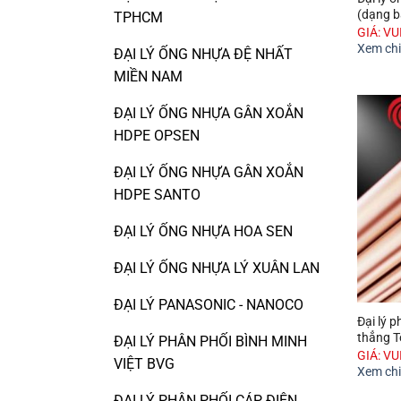
(dạng 
TPHCM
GIÁ: V
Xem chi 
ĐẠI LÝ ỐNG NHỰA ĐỆ NHẤT
MIỀN NAM
ĐẠI LÝ ỐNG NHỰA GÂN XOẮN
HDPE OPSEN
ĐẠI LÝ ỐNG NHỰA GÂN XOẮN
HDPE SANTO
ĐẠI LÝ ỐNG NHỰA HOA SEN
ĐẠI LÝ ỐNG NHỰA LÝ XUÂN LAN
ĐẠI LÝ PANASONIC - NANOCO
Đại lý 
thẳng 
ĐẠI LÝ PHÂN PHỐI BÌNH MINH
GIÁ: V
VIỆT BVG
Xem chi 
ĐẠI LÝ PHÂN PHỐI CÁP ĐIỆN