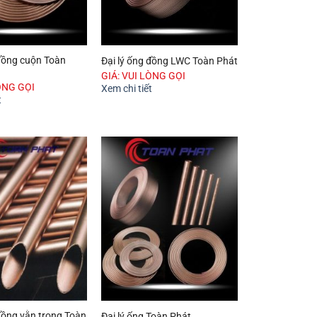
 đồng cuộn Toàn
Đại lý ống đồng LWC Toàn Phát
GIÁ: VUI LÒNG GỌI
ÒNG GỌI
Xem chi tiết
t
đồng vằn trong Toàn
Đại lý ống Toàn Phát