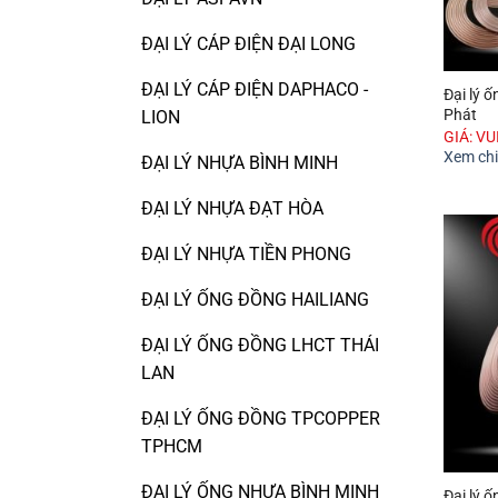
ĐẠI LÝ CÁP ĐIỆN ĐẠI LONG
ĐẠI LÝ CÁP ĐIỆN DAPHACO -
Đại lý 
Phát
LION
GIÁ: V
Xem chi 
ĐẠI LÝ NHỰA BÌNH MINH
ĐẠI LÝ NHỰA ĐẠT HÒA
ĐẠI LÝ NHỰA TIỀN PHONG
ĐẠI LÝ ỐNG ĐỒNG HAILIANG
ĐẠI LÝ ỐNG ĐỒNG LHCT THÁI
LAN
ĐẠI LÝ ỐNG ĐỒNG TPCOPPER
TPHCM
ĐẠI LÝ ỐNG NHỰA BÌNH MINH
Đại lý 