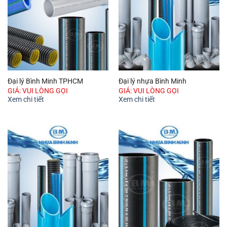
Đại lý Bình Minh TPHCM
Đại lý nhựa Bình Minh
GIÁ: VUI LÒNG GỌI
GIÁ: VUI LÒNG GỌI
Xem chi tiết
Xem chi tiết