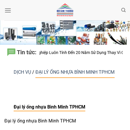
Bỏ
qua
nội
dung
Tin tức:
 Nghiệp Luôn Tính Đến 20 Năm Sử Dụng Thay Vì Chỉ Giá Thành?
Thiết 
DỊCH VỤ
/
ĐẠI LÝ ỐNG NHỰA BÌNH MINH TPHCM
Đại lý ống nhựa Bình Minh TPHCM
Đại lý ống nhựa Bình Minh TPHCM