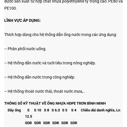
được sản xuất từ hợp chất nhựa polyethylene tỷ trọng cao: PE80 và
PE100.
LĨNH VỰC ÁP DỤNG:
Thích hợp dùng cho hệ thống dẫn ống nước trong các ứng dụng:
– Phân phối nước uống.
– Hệ thống dẫn nước và tưới tiêu trong nông nghiệp.
– Hệ thống dẫn nước trong công nghiệp.
– Hệ thống thoát nước thải, thoát nước mưa,..
THÔNG SỐ KỸ THUẬT VỀ ỐNG NHỰA HDPE TRƠN BÌNH MINH
Dãy ống
S
S 10
S 8
S 6.3
S 5
S 4
Chiều dài danh nghĩa, Ln
12.5
SDR
SDR
SDR
SDR
SDR
SDR