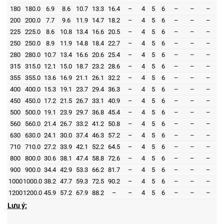
180
180.0
6.9
8.6
10.7
13.3
16.4
–
4
5
6
–
–
–
200
200.0
7.7
9.6
11.9
14.7
18.2
–
4
5
6
–
–
–
225
225.0
8.6
10.8
13.4
16.6
20.5
–
4
5
6
–
–
–
250
250.0
8.9
11.9
14.8
18.4
22.7
–
4
5
6
–
–
–
280
280.0
10.7
13.4
16.6
20.6
25.4
–
4
5
6
–
–
–
315
315.0
12.1
15.0
18.7
23.2
28.6
–
4
5
6
–
–
–
355
355.0
13.6
16.9
21.1
26.1
32.2
–
4
5
6
–
–
–
400
400.0
15.3
19.1
23.7
29.4
36.3
–
4
5
6
–
–
–
450
450.0
17.2
21.5
26.7
33.1
40.9
–
4
5
6
–
–
–
500
500.0
19.1
23.9
29.7
36.8
45.4
–
4
5
6
–
–
–
560
560.0
21.4
26.7
33.2
41.2
50.8
–
4
5
6
–
–
–
630
630.0
24.1
30.0
37.4
46.3
57.2
–
4
5
6
–
–
–
710
710.0
27.2
33.9
42.1
52.2
64.5
–
4
5
6
–
–
–
800
800.0
30.6
38.1
47.4
58.8
72.6
–
4
5
6
–
–
–
900
900.0
34.4
42.9
53.3
66.2
81.7
–
4
5
6
–
–
–
1000
1000.0
38.2
47.7
59.3
72.5
90.2
–
4
5
6
–
–
–
1200
1200.0
45.9
57.2
67.9
88.2
–
–
4
5
6
–
–
–
Lưu ý: