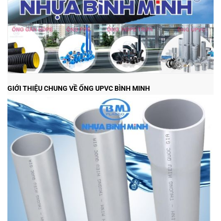
GIỚI THIỆU CHUNG VỀ ỐNG UPVC BÌNH MINH