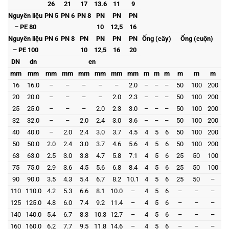
26
21
17
13.6
11
9
Nguyên liệu
PN 5
PN 6
PN 8
PN
PN
PN
– PE 80
10
12,5
16
Nguyên liệu
PN 6
PN 8
PN
PN
PN
PN
Ống (cây)
Ống (cuộn)
– PE 100
10
12,5
16
20
DN
dn
en
mm
mm
mm
mm
mm
mm
mm
mm
m
m
m
m
m
m
16
16.0
–
–
–
–
–
2.0
–
–
–
50
100
200
20
20.0
–
–
–
–
2.0
2.3
–
–
–
50
100
200
25
25.0
–
–
–
2.0
2.3
3.0
–
–
–
50
100
200
32
32.0
–
–
2.0
2.4
3.0
3.6
–
–
–
50
100
200
40
40.0
–
2.0
2.4
3.0
3.7
4.5
4
5
6
50
100
200
50
50.0
2.0
2.4
3.0
3.7
4.6
5.6
4
5
6
50
100
200
63
63.0
2.5
3.0
3.8
4.7
5.8
7.1
4
5
6
25
50
100
75
75.0
2.9
3.6
4.5
5.6
6.8
8.4
4
5
6
25
50
100
90
90.0
3.5
4.3
5.4
6.7
8.2
10.1
4
5
6
25
50
–
110
110.0
4.2
5.3
6.6
8.1
10.0
–
4
5
6
–
–
–
125
125.0
4.8
6.0
7.4
9.2
11.4
–
4
5
6
–
–
–
140
140.0
5.4
6.7
8.3
10.3
12.7
–
4
5
6
–
–
–
160
160.0
6.2
7.7
9.5
11.8
14.6
–
4
5
6
–
–
–