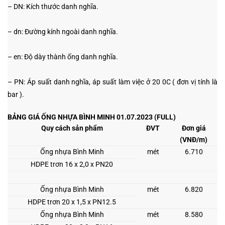
– DN: Kích thước danh nghĩa.
– dn: Đường kính ngoài danh nghĩa.
– en: Độ dày thành ống danh nghĩa.
– PN: Áp suất danh nghĩa, áp suất làm việc ở 20
0
C ( đơn vị tính là
bar ).
BẢNG GIÁ ỐNG NHỰA BÌNH MINH 01.07.2023 (
FULL)
Quy cách sản phẩm
ĐVT
Đơn giá
(VNĐ/m)
Ống nhựa Bình Minh
mét
6.710
HDPE trơn 16 x 2,0 x PN20
Ống nhựa Bình Minh
mét
6.820
HDPE trơn 20 x 1,5 x PN12.5
Ống nhựa Bình Minh
mét
8.580