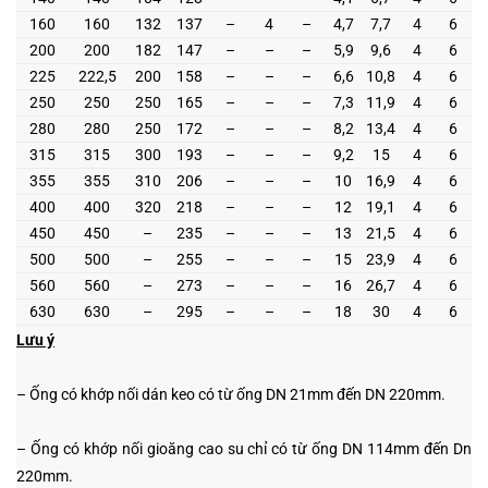
160
160
132
137
–
4
–
4,7
7,7
4
6
200
200
182
147
–
–
–
5,9
9,6
4
6
225
222,5
200
158
–
–
–
6,6
10,8
4
6
250
250
250
165
–
–
–
7,3
11,9
4
6
280
280
250
172
–
–
–
8,2
13,4
4
6
315
315
300
193
–
–
–
9,2
15
4
6
355
355
310
206
–
–
–
10
16,9
4
6
400
400
320
218
–
–
–
12
19,1
4
6
450
450
–
235
–
–
–
13
21,5
4
6
500
500
–
255
–
–
–
15
23,9
4
6
560
560
–
273
–
–
–
16
26,7
4
6
630
630
–
295
–
–
–
18
30
4
6
Lưu ý
– Ống có khớp nối dán keo có từ ống DN 21mm đến DN 220mm.
– Ống có khớp nối gioăng cao su chỉ có từ ống DN 114mm đến Dn
220mm.