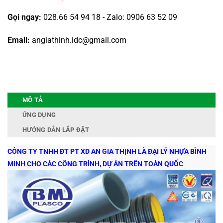
Gọi ngay:
028.66 54 94 18 - Zalo: 0906 63 52 09
Email:
angiathinh.idc@gmail.com
MÔ TẢ
ỨNG DỤNG
HƯỚNG DẪN LẮP ĐẶT
CÔNG TY TNHH ĐT PT XD AN GIA THỊNH LÀ ĐẠI LÝ NHỰA BÌNH
MINH CHO CÁC CÔNG TRÌNH, DỰ ÁN TRÊN TOÀN QUỐC