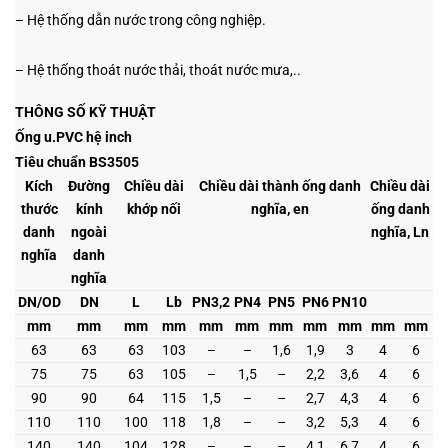
– Hệ thống dẫn nước trong công nghiệp.
– Hệ thống thoát nước thải, thoát nước mưa,..
THÔNG SỐ KỸ THUẬT
Ống u.PVC hệ inch
Tiêu chuẩn BS3505
Kích
Đường
Chiều dài
Chiều dài thành ống danh
Chiều dài
thước
kính
khớp nối
nghĩa, en
ống danh
danh
ngoài
nghĩa, Ln
nghĩa
danh
nghĩa
DN/OD
DN
L
Lb
PN3,2
PN4
PN5
PN6
PN10
mm
mm
mm
mm
mm
mm
mm
mm
mm
mm
mm
63
63
63
103
–
–
1,6
1,9
3
4
6
75
75
63
105
–
1,5
–
2,2
3,6
4
6
90
90
64
115
1,5
–
–
2,7
4,3
4
6
110
110
100
118
1,8
–
–
3,2
5,3
4
6
140
140
104
128
–
–
–
4,1
6,7
4
6