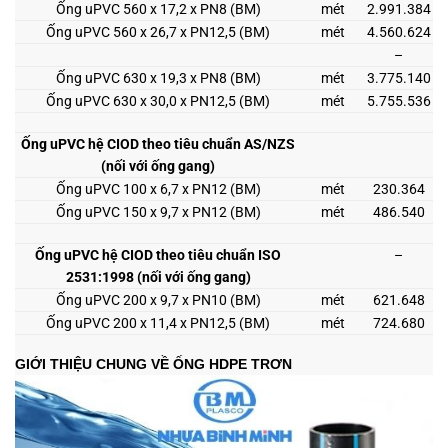
Ống uPVC 560 x 17,2 x PN8 (BM)
mét
2.991.384
Ống uPVC 560 x 26,7 x PN12,5 (BM)
mét
4.560.624
–
Ống uPVC 630 x 19,3 x PN8 (BM)
mét
3.775.140
Ống uPVC 630 x 30,0 x PN12,5 (BM)
mét
5.755.536
Ống uPVC hệ CIOD theo tiêu chuẩn AS/NZS
(nối với ống gang)
Ống uPVC 100 x 6,7 x PN12 (BM)
mét
230.364
Ống uPVC 150 x 9,7 x PN12 (BM)
mét
486.540
Ống uPVC hệ CIOD theo tiêu chuẩn ISO
–
2531:1998 (nối với ống gang)
Ống uPVC 200 x 9,7 x PN10 (BM)
mét
621.648
Ống uPVC 200 x 11,4 x PN12,5 (BM)
mét
724.680
GIỚI THIỆU CHUNG VỀ ỐNG HDPE TRƠN