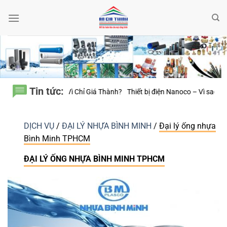
Bỏ
qua
nội
dung
Tin tức:
á Thành?
Thiết bị điện Nanoco – Vì sao những công trình bền vững luôn c
DỊCH VỤ
/
ĐẠI LÝ NHỰA BÌNH MINH
/
Đại lý ống nhựa
Bình Minh TPHCM
ĐẠI LÝ ỐNG NHỰA BÌNH MINH TPHCM