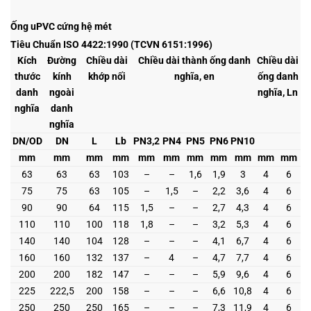
Ống uPVC cứng hệ mét
Tiêu Chuẩn ISO 4422:1990 (TCVN 6151:1996)
Kích
Đường
Chiều dài
Chiều dài thành ống danh
Chiều dài
thước
kính
khớp nối
nghĩa, en
ống danh
danh
ngoài
nghĩa, Ln
nghĩa
danh
nghĩa
DN/OD
DN
L
Lb
PN3,2
PN4
PN5
PN6
PN10
mm
mm
mm
mm
mm
mm
mm
mm
mm
mm
mm
63
63
63
103
–
–
1,6
1,9
3
4
6
75
75
63
105
–
1,5
–
2,2
3,6
4
6
90
90
64
115
1,5
–
–
2,7
4,3
4
6
110
110
100
118
1,8
–
–
3,2
5,3
4
6
140
140
104
128
–
–
–
4,1
6,7
4
6
160
160
132
137
–
4
–
4,7
7,7
4
6
200
200
182
147
–
–
–
5,9
9,6
4
6
225
222,5
200
158
–
–
–
6,6
10,8
4
6
250
250
250
165
–
–
–
7,3
11,9
4
6