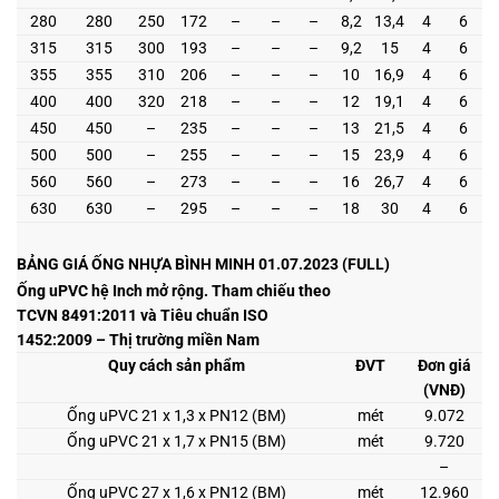
280
280
250
172
–
–
–
8,2
13,4
4
6
315
315
300
193
–
–
–
9,2
15
4
6
355
355
310
206
–
–
–
10
16,9
4
6
400
400
320
218
–
–
–
12
19,1
4
6
450
450
–
235
–
–
–
13
21,5
4
6
500
500
–
255
–
–
–
15
23,9
4
6
560
560
–
273
–
–
–
16
26,7
4
6
630
630
–
295
–
–
–
18
30
4
6
BẢNG GIÁ ỐNG NHỰA BÌNH MINH 01.07.2023 (FULL)
Ống uPVC hệ Inch mở rộng. Tham chiếu theo
TCVN 8491:2011 và Tiêu chuẩn ISO
1452:2009 – Thị trường miền Nam
Quy cách sản phẩm
ĐVT
Đơn giá
(VNĐ)
Ống uPVC 21 x 1,3 x PN12 (BM)
mét
9.072
Ống uPVC 21 x 1,7 x PN15 (BM)
mét
9.720
–
Ống uPVC 27 x 1,6 x PN12 (BM)
mét
12.960