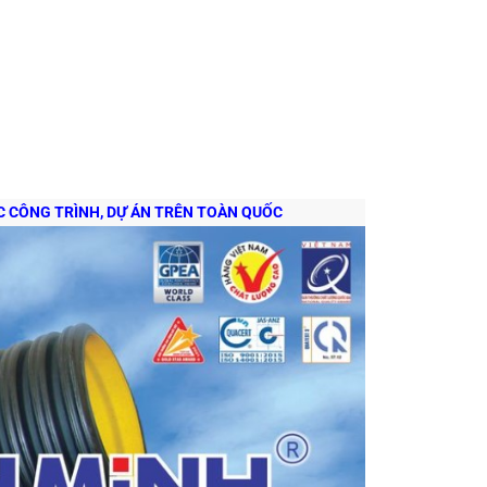
ÁC CÔNG TRÌNH, DỰ ÁN TRÊN TOÀN QUỐC