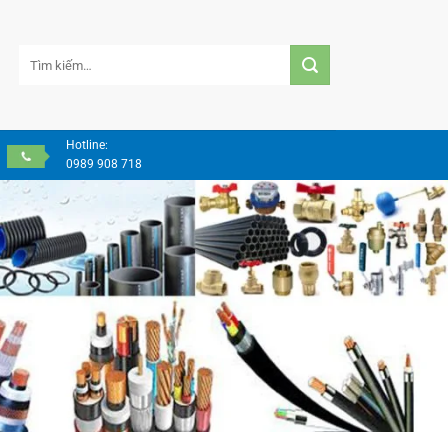
Tìm
kiếm:
Hotline:
0989 908 718