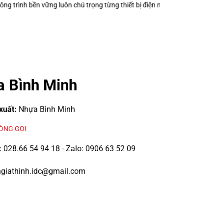
g từng thiết bị điện nhỏ?
Keo Dán Bảo Ôn Superlon – Vì Sao Một Đường
 Bình Minh
xuất:
Nhựa Bình Minh
LÒNG GỌI
:
028.66 54 94 18 - Zalo: 0906 63 52 09
giathinh.idc@gmail.com