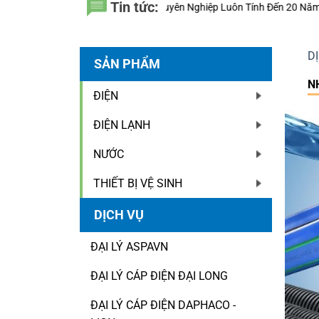
Tin tức:
ầu Chuyên Nghiệp Luôn Tính Đến 20 Năm Sử Dụng Thay Vì Chỉ Giá Thành
D
SẢN PHẨM
N
ĐIỆN
ĐIỆN LẠNH
NƯỚC
THIẾT BỊ VỆ SINH
DỊCH VỤ
ĐẠI LÝ ASPAVN
ĐẠI LÝ CÁP ĐIỆN ĐẠI LONG
ĐẠI LÝ CÁP ĐIỆN DAPHACO -