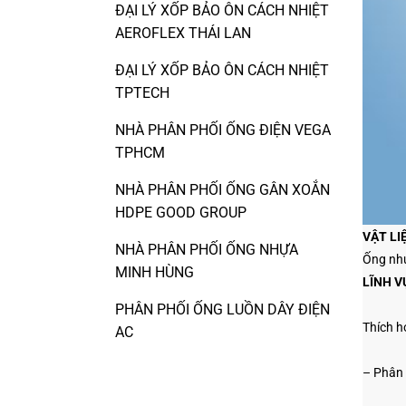
ĐẠI LÝ XỐP BẢO ÔN CÁCH NHIỆT
AEROFLEX THÁI LAN
ĐẠI LÝ XỐP BẢO ÔN CÁCH NHIỆT
TPTECH
NHÀ PHÂN PHỐI ỐNG ĐIỆN VEGA
TPHCM
NHÀ PHÂN PHỐI ỐNG GÂN XOẮN
HDPE GOOD GROUP
VẬT LI
NHÀ PHÂN PHỐI ỐNG NHỰA
Ống nhự
MINH HÙNG
LĨNH V
PHÂN PHỐI ỐNG LUỒN DÂY ĐIỆN
Thích h
AC
– Phân 