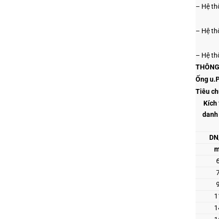
– Hệ th
– Hệ th
– Hệ th
THÔNG
Ống u.P
Tiêu c
Kích
danh
DN
1
1