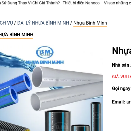
?
Thiết bị điện Nanoco – Vì sao những công trình bền vững luôn chú trọn
ỊCH VỤ
/
ĐẠI LÝ NHỰA BÌNH MINH
/
Nhựa Bình Minh
HỰA BÌNH MINH
Nhựa
Nhà sản 
GIÁ: VUI 
Gọi ngay
Email:
an