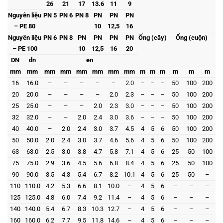
26
21
17
13.6
11
9
Nguyên liệu
PN 5
PN 6
PN 8
PN
PN
PN
– PE 80
10
12,5
16
Nguyên liệu
PN 6
PN 8
PN
PN
PN
PN
Ống (cây)
Ống (cuộn)
– PE 100
10
12,5
16
20
DN
dn
en
mm
mm
mm
mm
mm
mm
mm
mm
m
m
m
m
m
m
16
16.0
–
–
–
–
–
2.0
–
–
–
50
100
200
20
20.0
–
–
–
–
2.0
2.3
–
–
–
50
100
200
25
25.0
–
–
–
2.0
2.3
3.0
–
–
–
50
100
200
32
32.0
–
–
2.0
2.4
3.0
3.6
–
–
–
50
100
200
40
40.0
–
2.0
2.4
3.0
3.7
4.5
4
5
6
50
100
200
50
50.0
2.0
2.4
3.0
3.7
4.6
5.6
4
5
6
50
100
200
63
63.0
2.5
3.0
3.8
4.7
5.8
7.1
4
5
6
25
50
100
75
75.0
2.9
3.6
4.5
5.6
6.8
8.4
4
5
6
25
50
100
90
90.0
3.5
4.3
5.4
6.7
8.2
10.1
4
5
6
25
50
–
110
110.0
4.2
5.3
6.6
8.1
10.0
–
4
5
6
–
–
–
125
125.0
4.8
6.0
7.4
9.2
11.4
–
4
5
6
–
–
–
140
140.0
5.4
6.7
8.3
10.3
12.7
–
4
5
6
–
–
–
160
160.0
6.2
7.7
9.5
11.8
14.6
–
4
5
6
–
–
–