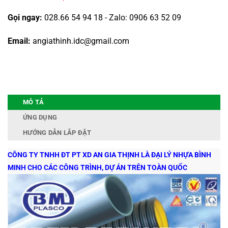
Gọi ngay:
028.66 54 94 18 - Zalo: 0906 63 52 09
Email:
angiathinh.idc@gmail.com
MÔ TẢ
ỨNG DỤNG
HƯỚNG DẪN LẮP ĐẶT
CÔNG TY TNHH ĐT PT XD AN GIA THỊNH LÀ ĐẠI LÝ NHỰA BÌNH
MINH CHO CÁC CÔNG TRÌNH, DỰ ÁN TRÊN TOÀN QUỐC