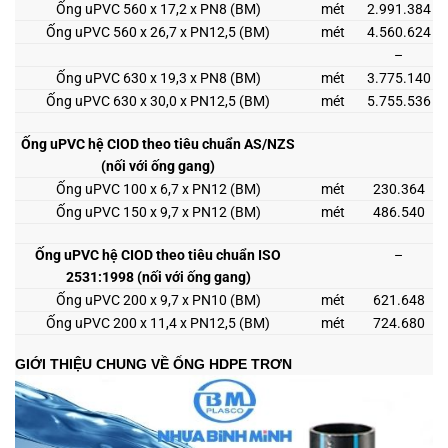
Ống uPVC 560 x 17,2 x PN8 (BM)
mét
2.991.384
Ống uPVC 560 x 26,7 x PN12,5 (BM)
mét
4.560.624
–
Ống uPVC 630 x 19,3 x PN8 (BM)
mét
3.775.140
Ống uPVC 630 x 30,0 x PN12,5 (BM)
mét
5.755.536
Ống uPVC hệ CIOD theo tiêu chuẩn AS/NZS
(nối với ống gang)
Ống uPVC 100 x 6,7 x PN12 (BM)
mét
230.364
Ống uPVC 150 x 9,7 x PN12 (BM)
mét
486.540
Ống uPVC hệ CIOD theo tiêu chuẩn ISO
–
2531:1998 (nối với ống gang)
Ống uPVC 200 x 9,7 x PN10 (BM)
mét
621.648
Ống uPVC 200 x 11,4 x PN12,5 (BM)
mét
724.680
GIỚI THIỆU CHUNG VỀ ỐNG HDPE TRƠN