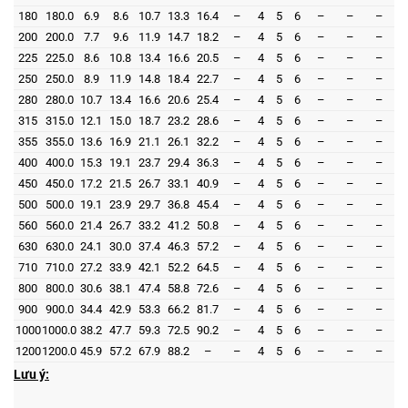
180
180.0
6.9
8.6
10.7
13.3
16.4
–
4
5
6
–
–
–
200
200.0
7.7
9.6
11.9
14.7
18.2
–
4
5
6
–
–
–
225
225.0
8.6
10.8
13.4
16.6
20.5
–
4
5
6
–
–
–
250
250.0
8.9
11.9
14.8
18.4
22.7
–
4
5
6
–
–
–
280
280.0
10.7
13.4
16.6
20.6
25.4
–
4
5
6
–
–
–
315
315.0
12.1
15.0
18.7
23.2
28.6
–
4
5
6
–
–
–
355
355.0
13.6
16.9
21.1
26.1
32.2
–
4
5
6
–
–
–
400
400.0
15.3
19.1
23.7
29.4
36.3
–
4
5
6
–
–
–
450
450.0
17.2
21.5
26.7
33.1
40.9
–
4
5
6
–
–
–
500
500.0
19.1
23.9
29.7
36.8
45.4
–
4
5
6
–
–
–
560
560.0
21.4
26.7
33.2
41.2
50.8
–
4
5
6
–
–
–
630
630.0
24.1
30.0
37.4
46.3
57.2
–
4
5
6
–
–
–
710
710.0
27.2
33.9
42.1
52.2
64.5
–
4
5
6
–
–
–
800
800.0
30.6
38.1
47.4
58.8
72.6
–
4
5
6
–
–
–
900
900.0
34.4
42.9
53.3
66.2
81.7
–
4
5
6
–
–
–
1000
1000.0
38.2
47.7
59.3
72.5
90.2
–
4
5
6
–
–
–
1200
1200.0
45.9
57.2
67.9
88.2
–
–
4
5
6
–
–
–
Lưu ý: