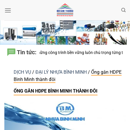
Bỏ
qua
nội
dung
Tin tức:
ng trình bền vững luôn chú trọng từng thiết bị điện nhỏ?
Keo Dán Bảo Ôn
DỊCH VỤ
/
ĐẠI LÝ NHỰA BÌNH MINH
/
Ống gân HDPE
Bình Minh thành đôi
ỐNG GÂN HDPE BÌNH MINH THÀNH ĐÔI