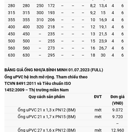
280
280
250
172
–
–
–
8,2
13,4
4
6
315
315
300
193
–
–
–
9,2
15
4
6
355
355
310
206
–
–
–
10
16,9
4
6
400
400
320
218
–
–
–
12
19,1
4
6
450
450
–
235
–
–
–
13
21,5
4
6
500
500
–
255
–
–
–
15
23,9
4
6
560
560
–
273
–
–
–
16
26,7
4
6
630
630
–
295
–
–
–
18
30
4
6
BẢNG GIÁ ỐNG NHỰA BÌNH MINH 01.07.2023 (FULL)
Ống uPVC hệ Inch mở rộng. Tham chiếu theo
TCVN 8491:2011 và Tiêu chuẩn ISO
1452:2009 – Thị trường miền Nam
Quy cách sản phẩm
ĐVT
Đơn giá
(VNĐ)
Ống uPVC 21 x 1,3 x PN12 (BM)
mét
9.072
Ống uPVC 21 x 1,7 x PN15 (BM)
mét
9.720
–
Ống uPVC 27 x 1,6 x PN12 (BM)
mét
12.960