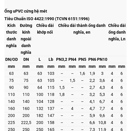
Ống uPVC cứng hệ mét
Tiêu Chuẩn ISO 4422:1990 (TCVN 6151:1996)
Kích
Đường
Chiều dài
Chiều dài thành ống danh
Chiều dài
thước
kính
khớp nối
nghĩa, en
ống danh
danh
ngoài
nghĩa, Ln
nghĩa
danh
nghĩa
DN/OD
DN
L
Lb
PN3,2
PN4
PN5
PN6
PN10
mm
mm
mm
mm
mm
mm
mm
mm
mm
mm
mm
63
63
63
103
–
–
1,6
1,9
3
4
6
75
75
63
105
–
1,5
–
2,2
3,6
4
6
90
90
64
115
1,5
–
–
2,7
4,3
4
6
110
110
100
118
1,8
–
–
3,2
5,3
4
6
140
140
104
128
–
–
–
4,1
6,7
4
6
160
160
132
137
–
4
–
4,7
7,7
4
6
200
200
182
147
–
–
–
5,9
9,6
4
6
225
222,5
200
158
–
–
–
6,6
10,8
4
6
250
250
250
165
–
–
–
7,3
11,9
4
6