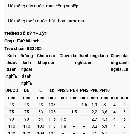
– Hệ thống dẫn nước trong công nghiệp.
– Hệ thống thoát nước thải, thoát nước mưa,..
THÔNG SỐ KỸ THUẬT
Ống u.PVC hệ inch
Tiêu chuẩn BS3505
Kích
Đường
Chiều dài
Chiều dài thành ống danh
Chiều dài
thước
kính
khớp nối
nghĩa, en
ống danh
danh
ngoài
nghĩa, Ln
nghĩa
danh
nghĩa
DN/OD
DN
L
Lb
PN3,2
PN4
PN5
PN6
PN10
mm
mm
mm
mm
mm
mm
mm
mm
mm
mm
mm
63
63
63
103
–
–
1,6
1,9
3
4
6
75
75
63
105
–
1,5
–
2,2
3,6
4
6
90
90
64
115
1,5
–
–
2,7
4,3
4
6
110
110
100
118
1,8
–
–
3,2
5,3
4
6
140
140
104
128
–
–
–
4,1
6,7
4
6