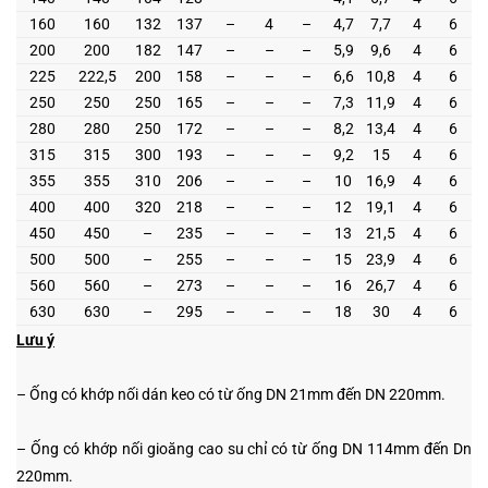
160
160
132
137
–
4
–
4,7
7,7
4
6
200
200
182
147
–
–
–
5,9
9,6
4
6
225
222,5
200
158
–
–
–
6,6
10,8
4
6
250
250
250
165
–
–
–
7,3
11,9
4
6
280
280
250
172
–
–
–
8,2
13,4
4
6
315
315
300
193
–
–
–
9,2
15
4
6
355
355
310
206
–
–
–
10
16,9
4
6
400
400
320
218
–
–
–
12
19,1
4
6
450
450
–
235
–
–
–
13
21,5
4
6
500
500
–
255
–
–
–
15
23,9
4
6
560
560
–
273
–
–
–
16
26,7
4
6
630
630
–
295
–
–
–
18
30
4
6
Lưu ý
– Ống có khớp nối dán keo có từ ống DN 21mm đến DN 220mm.
– Ống có khớp nối gioăng cao su chỉ có từ ống DN 114mm đến Dn
220mm.