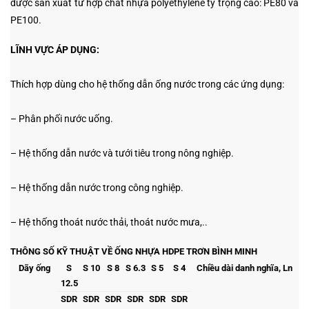
được sản xuất từ hợp chất nhựa polyethylene tỷ trọng cao: PE80 và
PE100.
LĨNH VỰC ÁP DỤNG:
Thích hợp dùng cho hệ thống dẫn ống nước trong các ứng dụng:
– Phân phối nước uống.
– Hệ thống dẫn nước và tưới tiêu trong nông nghiệp.
– Hệ thống dẫn nước trong công nghiệp.
– Hệ thống thoát nước thải, thoát nước mưa,..
THÔNG SỐ KỸ THUẬT VỀ ỐNG NHỰA HDPE TRƠN BÌNH MINH
Dãy ống
S
S 10
S 8
S 6.3
S 5
S 4
Chiều dài danh nghĩa, Ln
12.5
SDR
SDR
SDR
SDR
SDR
SDR