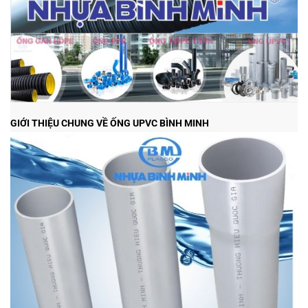
GIỚI THIỆU CHUNG VỀ ỐNG UPVC BÌNH MINH