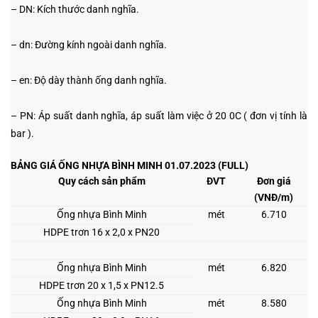
– DN: Kích thước danh nghĩa.
– dn: Đường kính ngoài danh nghĩa.
– en: Độ dày thành ống danh nghĩa.
– PN: Áp suất danh nghĩa, áp suất làm việc ở 20
0
C ( đơn vị tính là
bar ).
BẢNG GIÁ ỐNG NHỰA BÌNH MINH 01.07.2023 (
FULL)
Quy cách sản phẩm
ĐVT
Đơn giá
(VNĐ/m)
Ống nhựa Bình Minh
mét
6.710
HDPE trơn 16 x 2,0 x PN20
Ống nhựa Bình Minh
mét
6.820
HDPE trơn 20 x 1,5 x PN12.5
Ống nhựa Bình Minh
mét
8.580