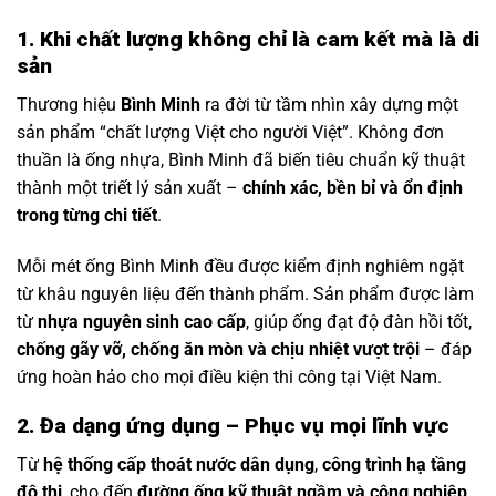
1. Khi chất lượng không chỉ là cam kết mà là di
sản
Thương hiệu
Bình Minh
ra đời từ tầm nhìn xây dựng một
sản phẩm “chất lượng Việt cho người Việt”. Không đơn
thuần là ống nhựa, Bình Minh đã biến tiêu chuẩn kỹ thuật
thành một triết lý sản xuất –
chính xác, bền bỉ và ổn định
trong từng chi tiết
.
Mỗi mét ống Bình Minh đều được kiểm định nghiêm ngặt
từ khâu nguyên liệu đến thành phẩm. Sản phẩm được làm
từ
nhựa nguyên sinh cao cấp
, giúp ống đạt độ đàn hồi tốt,
chống gãy vỡ, chống ăn mòn và chịu nhiệt vượt trội
– đáp
ứng hoàn hảo cho mọi điều kiện thi công tại Việt Nam.
2. Đa dạng ứng dụng – Phục vụ mọi lĩnh vực
Từ
hệ thống cấp thoát nước dân dụng
,
công trình hạ tầng
đô thị
, cho đến
đường ống kỹ thuật ngầm và công nghiệp