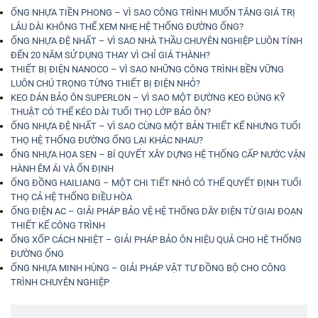
ỐNG NHỰA TIỀN PHONG – VÌ SAO CÔNG TRÌNH MUỐN TĂNG GIÁ TRỊ
LÂU DÀI KHÔNG THỂ XEM NHẸ HỆ THỐNG ĐƯỜNG ỐNG?
ỐNG NHỰA ĐỆ NHẤT – VÌ SAO NHÀ THẦU CHUYÊN NGHIỆP LUÔN TÍNH
ĐẾN 20 NĂM SỬ DỤNG THAY VÌ CHỈ GIÁ THÀNH?
THIẾT BỊ ĐIỆN NANOCO – VÌ SAO NHỮNG CÔNG TRÌNH BỀN VỮNG
LUÔN CHÚ TRỌNG TỪNG THIẾT BỊ ĐIỆN NHỎ?
KEO DÁN BẢO ÔN SUPERLON – VÌ SAO MỘT ĐƯỜNG KEO ĐÚNG KỸ
THUẬT CÓ THỂ KÉO DÀI TUỔI THỌ LỚP BẢO ÔN?
ỐNG NHỰA ĐỆ NHẤT – VÌ SAO CÙNG MỘT BẢN THIẾT KẾ NHƯNG TUỔI
THỌ HỆ THỐNG ĐƯỜNG ỐNG LẠI KHÁC NHAU?
ỐNG NHỰA HOA SEN – BÍ QUYẾT XÂY DỰNG HỆ THỐNG CẤP NƯỚC VẬN
HÀNH ÊM ÁI VÀ ỔN ĐỊNH
ỐNG ĐỒNG HAILIANG – MỘT CHI TIẾT NHỎ CÓ THỂ QUYẾT ĐỊNH TUỔI
THỌ CẢ HỆ THỐNG ĐIỀU HÒA
ỐNG ĐIỆN AC – GIẢI PHÁP BẢO VỆ HỆ THỐNG DÂY ĐIỆN TỪ GIAI ĐOẠN
THIẾT KẾ CÔNG TRÌNH
ỐNG XỐP CÁCH NHIỆT – GIẢI PHÁP BẢO ÔN HIỆU QUẢ CHO HỆ THỐNG
ĐƯỜNG ỐNG
ỐNG NHỰA MINH HÙNG – GIẢI PHÁP VẬT TƯ ĐỒNG BỘ CHO CÔNG
TRÌNH CHUYÊN NGHIỆP