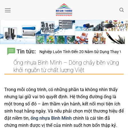
Bỏ
qua
nội
dung
Tin tức:
hầu Chuyên Nghiệp Luôn Tính Đến 20 Năm Sử Dụng Thay Vì Chỉ Giá Thà
Ống nhựa Bình Minh – Dòng chảy bền vững
khởi nguồn từ chất lượng Việt
Trong mỗi công trình, có những phần ta không nhìn thấy
nhưng lại giữ vai trò quyết định. Hệ thống đường ống là
một trong số đó – âm thầm vận hành, kết nối mọi tiện ích
sinh hoạt hằng ngày. Và nếu phải chọn một thương hiệu để
đặt niềm tin,
ống nhựa Bình Minh
chính là cái tên đã
chứng minh được vị thế của mình suốt hơn bốn thập kỷ.