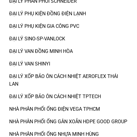
ĐẠI LÝ PHÂN PHỐI SCHNEIDER
ĐẠI LÝ PHỤ KIỆN ĐỒNG ĐIỆN LẠNH
ĐẠI LÝ PHỤ KIỆN GIA CÔNG PVC
ĐẠI LÝ SINO-SP-VANLOCK
ĐẠI LÝ VAN ĐỒNG MINH HÒA
ĐẠI LÝ VAN SHINYI
ĐẠI LÝ XỐP BẢO ÔN CÁCH NHIỆT AEROFLEX THÁI
LAN
ĐẠI LÝ XỐP BẢO ÔN CÁCH NHIỆT TPTECH
NHÀ PHÂN PHỐI ỐNG ĐIỆN VEGA TPHCM
NHÀ PHÂN PHỐI ỐNG GÂN XOẮN HDPE GOOD GROUP
NHÀ PHÂN PHỐI ỐNG NHỰA MINH HÙNG