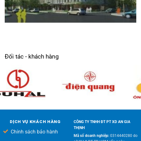
BỆNH VIỆN ĐA KHOA NAM SÀI GÒN – KDC TRUNG SƠN, H.BÌNH CHÁNH
TPHCM
Đối tác - khách hàng
DỊCH VỤ KHÁCH HÀNG
CÔNG TY TNHH ĐT PT XD AN GIA
THỊNH
Chính sách bảo hành
Mã số doanh nghiệp:
0314440280 do