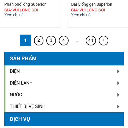
Phân phối ống Superlon
Đại lý ống gen Superlon
GIÁ: VUI LÒNG GỌI
GIÁ: VUI LÒNG GỌI
Xem chi tiết
Xem chi tiết
1
2
3
4
…
41
SẢN PHẨM
ĐIỆN
ĐIỆN LẠNH
NƯỚC
THIẾT BỊ VỆ SINH
DỊCH VỤ