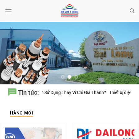
Bỏ
qua
nội
dung
Tin tức:
g Thay Vì Chỉ Giá Thành?
Thiết bị điện Nanoco – Vì sao những công trìn
HÀNG MỚI