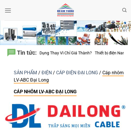
Bỏ
qua
nội
dung
Tin tức:
Năm Sử Dụng Thay Vì Chỉ Giá Thành?
Thiết bị điện Nanoco – Vì sao nhữn
SẢN PHẨM
/
ĐIỆN
/
CÁP ĐIỆN ĐẠI LONG
/
Cáp nhôm
LV-ABC Đại Long
CÁP NHÔM LV-ABC ĐẠI LONG