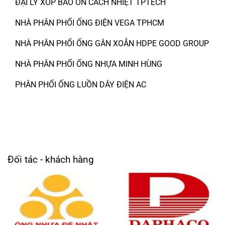
ĐẠI LÝ XỐP BẢO ÔN CÁCH NHIỆT TPTECH
NHÀ PHÂN PHỐI ỐNG ĐIỆN VEGA TPHCM
NHÀ PHÂN PHỐI ỐNG GÂN XOẮN HDPE GOOD GROUP
NHÀ PHÂN PHỐI ỐNG NHỰA MINH HÙNG
PHÂN PHỐI ỐNG LUỒN DÂY ĐIỆN AC
Đối tác - khách hàng