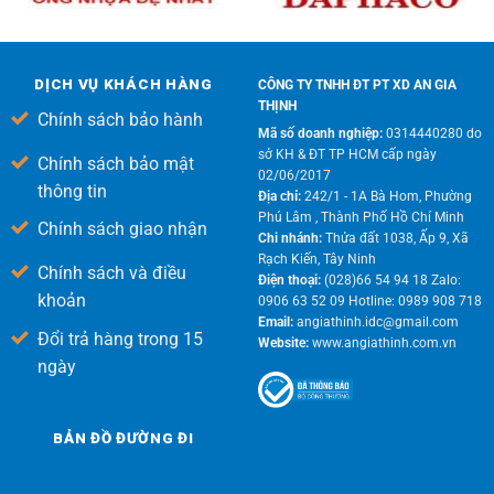
DỊCH VỤ KHÁCH HÀNG
CÔNG TY TNHH ĐT PT XD AN GIA
THỊNH
Chính sách bảo hành
Mã số doanh nghiệp:
0314440280 do
sở KH & ĐT TP HCM cấp ngày
Chính sách bảo mật
02/06/2017
thông tin
Địa chỉ:
242/1 - 1A Bà Hom, Phường
Phú Lâm , Thành Phố Hồ Chí Minh
Chính sách giao nhận
Chi nhánh:
Thửa đất 1038, Ấp 9, Xã
Rạch Kiến, Tây Ninh
Chính sách và điều
Điện thoại:
(028)66 54 94 18 Zalo:
khoản
0906 63 52 09 Hotline: 0989 908 718
Email:
angiathinh.idc@gmail.com
Đổi trả hàng trong 15
Website:
www.angiathinh.com.vn
ngày
BẢN ĐỒ ĐƯỜNG ĐI