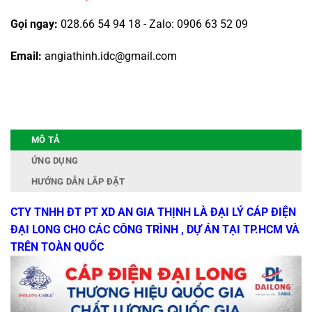
Gọi ngay:
028.66 54 94 18 - Zalo: 0906 63 52 09
Email:
angiathinh.idc@gmail.com
MÔ TẢ
ỨNG DỤNG
HƯỚNG DẪN LẮP ĐẶT
CTY TNHH ĐT PT XD AN GIA THỊNH LÀ ĐẠI LÝ CÁP ĐIỆN
ĐẠI LONG CHO CÁC CÔNG TRÌNH , DỰ ÁN TẠI TP.HCM VÀ
TRÊN TOÀN QUỐC