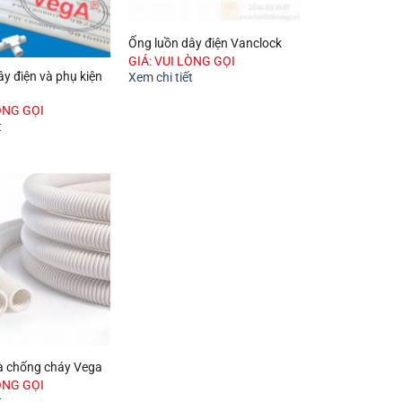
Ống luồn dây điện Vanclock
GIÁ: VUI LÒNG GỌI
y điện và phụ kiện
Xem chi tiết
ÒNG GỌI
t
à chống cháy Vega
ÒNG GỌI
t