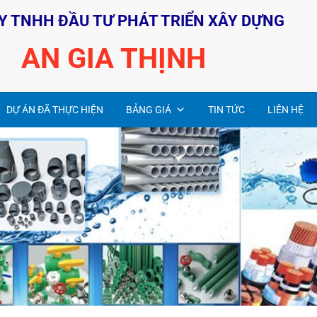
Y TNHH ĐẦU TƯ PHÁT TRIỂN XÂY DỰNG
AN GIA THỊNH
DỰ ÁN ĐÃ THỰC HIỆN
BẢNG GIÁ
TIN TỨC
LIÊN HỆ