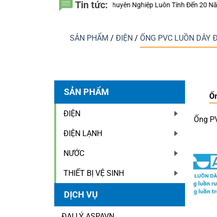
Tin tức:
 Sao Nhà Thầu Chuyên Nghiệp Luôn Tính Đến 20 Năm Sử Dụng Thay Vì C
SẢN PHẨM
/
ĐIỆN
/
ỐNG PVC LUỒN DÂY Đ
SẢN PHẨM
Ốn
ĐIỆN
Ống PV
ĐIỆN LẠNH
NƯỚC
THIẾT BỊ VỆ SINH
DỊCH VỤ
ĐẠI LÝ ASPAVN