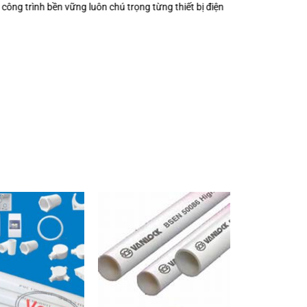
luôn chú trọng từng thiết bị điện nhỏ?
Keo Dán Bảo Ôn Superlon – Vì S