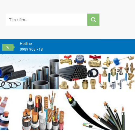
Tìm
kiếm:
Hotline:
0989 908 718