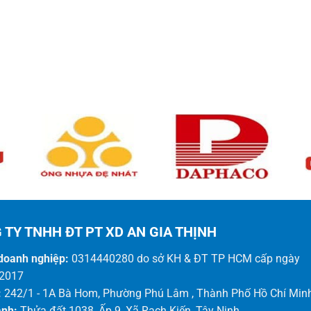
 TY TNHH ĐT PT XD AN GIA THỊNH
doanh nghiệp:
0314440280 do sở KH & ĐT TP HCM cấp ngày
2017
:
242/1 - 1A Bà Hom, Phường Phú Lâm , Thành Phố Hồ Chí Min
ánh:
Thửa đất 1038, Ấp 9, Xã Rạch Kiến, Tây Ninh