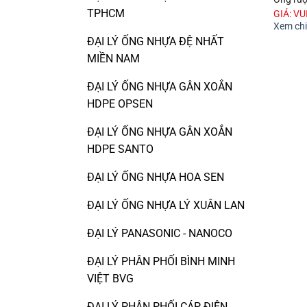
TPHCM
GIÁ: V
Xem chi 
ĐẠI LÝ ỐNG NHỰA ĐỆ NHẤT
MIỀN NAM
ĐẠI LÝ ỐNG NHỰA GÂN XOẮN
HDPE OPSEN
ĐẠI LÝ ỐNG NHỰA GÂN XOẮN
HDPE SANTO
ĐẠI LÝ ỐNG NHỰA HOA SEN
ĐẠI LÝ ỐNG NHỰA LÝ XUÂN LAN
ĐẠI LÝ PANASONIC - NANOCO
ĐẠI LÝ PHÂN PHỐI BÌNH MINH
VIỆT BVG
ĐẠI LÝ PHÂN PHỐI CÁP ĐIỆN