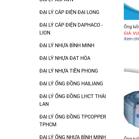
ĐẠI LÝ CÁP ĐIỆN ĐẠI LONG
ĐẠI LÝ CÁP ĐIỆN DAPHACO -
Ống luồ
LION
GIÁ: V
Xem chi 
ĐẠI LÝ NHỰA BÌNH MINH
ĐẠI LÝ NHỰA ĐẠT HÒA
ĐẠI LÝ NHỰA TIỀN PHONG
ĐẠI LÝ ỐNG ĐỒNG HAILIANG
ĐẠI LÝ ỐNG ĐỒNG LHCT THÁI
LAN
ĐẠI LÝ ỐNG ĐỒNG TPCOPPER
TPHCM
ĐẠI LÝ ỐNG NHỰA BÌNH MINH
Ống ruộ