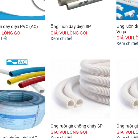
Ống luồn dâ
n dây điện PVC (AC)
Ống luồn dây điện SP
Vega
UI LÒNG GỌI
GIÁ: VUI LÒNG GỌI
GIÁ: VUI L
tiết
Xem chi tiết
Xem chi tiế
Ống ruột gà chống cháy SP
Ống ruột g
GIÁ: VUI LÒNG GỌI
GIÁ: VUI L
t gà chống cháy AC
Xem chi tiết
Xem chi tiế