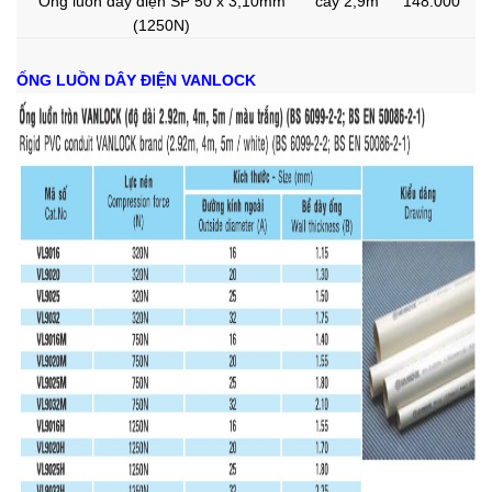
Ống luồn dây điện SP 50 x 3,10mm
cây 2,9m
148.000
(1250N)
ỐNG LUỒN DÂY ĐIỆN VANLOCK