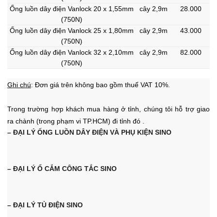
Ống luồn dây điện Vanlock 20 x 1,55mm
cây 2,9m
28.000
(750N)
Ống luồn dây điện Vanlock 25 x 1,80mm
cây 2,9m
43.000
(750N)
Ống luồn dây điện Vanlock 32 x 2,10mm
cây 2,9m
82.000
(750N)
Ghi chú
: Đơn giá trên không bao gồm thuế VAT 10%.
Trong trường hợp khách mua hàng ở tỉnh, chúng tôi hỗ trợ giao
ra chành (trong phạm vi TP.HCM) đi tỉnh đó .
– ĐẠI LÝ ỐNG LUỒN DÂY ĐIỆN VÀ PHỤ KIỆN SINO
– ĐẠI LÝ Ổ CẮ
M CÔNG TẮC SINO
– ĐẠI LÝ TỦ ĐIỆN SINO