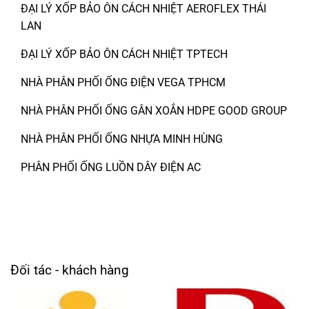
ĐẠI LÝ XỐP BẢO ÔN CÁCH NHIỆT AEROFLEX THÁI
LAN
ĐẠI LÝ XỐP BẢO ÔN CÁCH NHIỆT TPTECH
NHÀ PHÂN PHỐI ỐNG ĐIỆN VEGA TPHCM
NHÀ PHÂN PHỐI ỐNG GÂN XOẮN HDPE GOOD GROUP
NHÀ PHÂN PHỐI ỐNG NHỰA MINH HÙNG
PHÂN PHỐI ỐNG LUỒN DÂY ĐIỆN AC
Đối tác - khách hàng