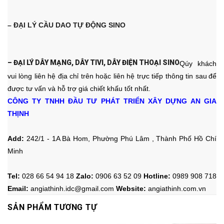
– ĐẠI LÝ CẦU DAO TỰ ĐỘNG SINO
– ĐẠI LÝ DÂY MẠNG, DÂY T
IVI, DÂY ĐIỆN THOẠI SINO
Qúy khách
vui lòng liên hệ địa chỉ trên hoặc liên hệ trực tiếp thông tin sau
để
được tư vấn và hỗ trợ giá chiết khấu tốt nhất.
CÔNG TY TNHH ĐẦU TƯ PHÁT TRIỂN XÂY DỰNG AN GIA
THỊNH
Add:
242/1 - 1A Bà Hom, Phường Phú Lâm , Thành Phố Hồ Chí
Minh
Tel:
028 66 54 94 18
Zalo
:
0906 63 52 09
Hotline
:
0989 908 718
Email:
angiathinh.idc@gmail.com
Website:
angiathinh.
com.vn
SẢN PHẨM TƯƠNG TỰ