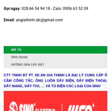
Gọi ngay:
028.66 54 94 18 - Zalo: 0906 63 52 09
Email:
angiathinh.idc@gmail.com
MÔ TẢ
ỨNG DỤNG
HƯỚNG DẪN LẮP ĐẶT
CTY TNHH ĐT PT XD AN GIA THỊNH LÀ ĐẠI LÝ CUNG CẤP Ổ
CẮM CÔNG TẮC, ỐNG LUỒN DÂY ĐIỆN, DÂY ĐIỆN THOẠI,
DÂY MẠNG, DÂY TIVI, … VÀ TỦ ĐIỆN CÁC LOẠI CỦA SINO