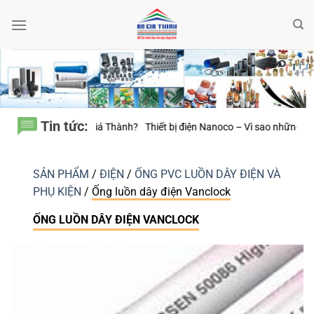
Bỏ
qua
nội
dung
Tin tức:
 Giá Thành?
Thiết bị điện Nanoco – Vì sao những công trình bền vững luô
SẢN PHẨM
/
ĐIỆN
/
ỐNG PVC LUỒN DÂY ĐIỆN VÀ
PHỤ KIỆN
/
Ống luồn dây điện Vanclock
ỐNG LUỒN DÂY ĐIỆN VANCLOCK