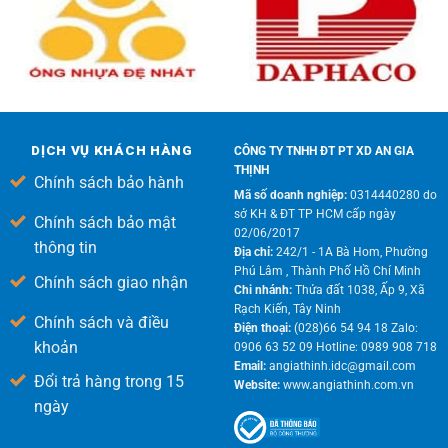
DỊCH VỤ KHÁCH HÀNG
CÔNG TY TNHH ĐT PT XD AN GIA
THỊNH
Chính sách bảo hành
Mã số doanh nghiệp:
0314440280 do
sở KH & ĐT TP HCM cấp ngày
Chính sách bảo mật
02/06/2017
thông tin
Địa chỉ:
242/1 - 1A Bà Hom, Phường
Phú Lâm , Thành Phố Hồ Chí Minh
Chính sách giao nhận
Chi nhánh:
Thửa đất 1038, Ấp 9, Xã
Rạch Kiến, Tây Ninh
Chính sách và điều
Điện thoại:
(028)66 54 94 18 Zalo:
khoản
0906 63 52 09 Hotline: 0989 908 718
Email:
angiathinh.idc@gmail.com
Đổi trả hàng trong 15
Website:
www.angiathinh.com.vn
ngày