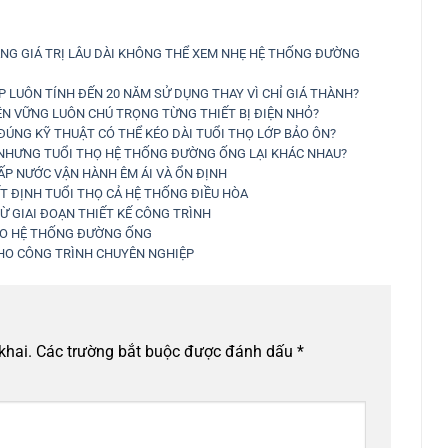
NG GIÁ TRỊ LÂU DÀI KHÔNG THỂ XEM NHẸ HỆ THỐNG ĐƯỜNG
 LUÔN TÍNH ĐẾN 20 NĂM SỬ DỤNG THAY VÌ CHỈ GIÁ THÀNH?
ỀN VỮNG LUÔN CHÚ TRỌNG TỪNG THIẾT BỊ ĐIỆN NHỎ?
ÚNG KỸ THUẬT CÓ THỂ KÉO DÀI TUỔI THỌ LỚP BẢO ÔN?
 NHƯNG TUỔI THỌ HỆ THỐNG ĐƯỜNG ỐNG LẠI KHÁC NHAU?
ẤP NƯỚC VẬN HÀNH ÊM ÁI VÀ ỔN ĐỊNH
T ĐỊNH TUỔI THỌ CẢ HỆ THỐNG ĐIỀU HÒA
TỪ GIAI ĐOẠN THIẾT KẾ CÔNG TRÌNH
CHO HỆ THỐNG ĐƯỜNG ỐNG
CHO CÔNG TRÌNH CHUYÊN NGHIỆP
khai.
Các trường bắt buộc được đánh dấu
*