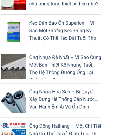
chú trọng từng thiết bị điện nhỏ?
Keo Dán Bảo Ôn Superlon – Vì
Sao Một Đường Keo Đúng Kỹ
Thuật Có Thể Kéo Dài Tuổi Thọ
Lớp Bảo Ôn?
Ống Nhựa Đệ Nhất – Vì Sao Cùng
Một Bản Thiết Kế Nhưng Tuổi
Thọ Hệ Thống Đường Ống Lại
Khác Nhau?
Ống Nhựa Hoa Sen – Bí Quyết
Xây Dựng Hệ Thống Cấp Nước
Vận Hành Êm Ái Và Ổn Định
Ống Đồng Hailiang – Một Chi Tiết
Nhỏ Có Thể Quyết Định Tuổi Thọ