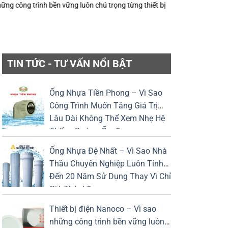
 chú trọng từng thiết bị điện nhỏ?
Keo Dán Bảo Ôn Superlon – Vì Sao M
TIN TỨC - TƯ VẤN NỔI BẬT
Ống Nhựa Tiền Phong – Vì Sao
Công Trình Muốn Tăng Giá Trị
Lâu Dài Không Thể Xem Nhẹ Hệ
Thống Đường Ống?
Ống Nhựa Đệ Nhất – Vì Sao Nhà
Thầu Chuyên Nghiệp Luôn Tính
Đến 20 Năm Sử Dụng Thay Vì Chỉ
Giá Thành?
Thiết bị điện Nanoco – Vì sao
những công trình bền vững luôn