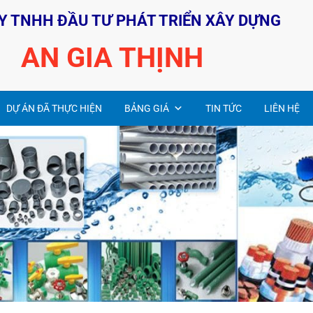
Y TNHH ĐẦU TƯ PHÁT TRIỂN XÂY DỰNG
AN GIA THỊNH
DỰ ÁN ĐÃ THỰC HIỆN
BẢNG GIÁ
TIN TỨC
LIÊN HỆ