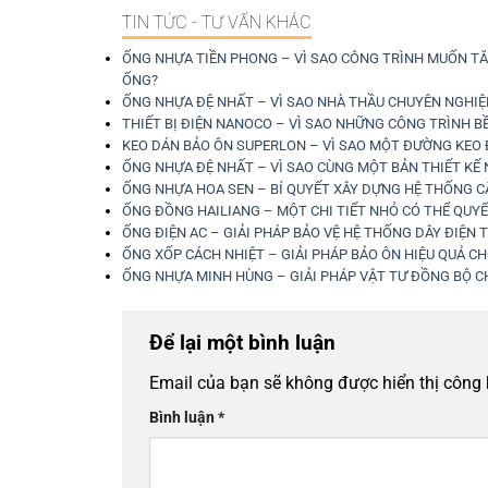
TIN TỨC - TƯ VẤN KHÁC
ỐNG NHỰA TIỀN PHONG – VÌ SAO CÔNG TRÌNH MUỐN TĂ
ỐNG?
ỐNG NHỰA ĐỆ NHẤT – VÌ SAO NHÀ THẦU CHUYÊN NGHIỆP
THIẾT BỊ ĐIỆN NANOCO – VÌ SAO NHỮNG CÔNG TRÌNH B
KEO DÁN BẢO ÔN SUPERLON – VÌ SAO MỘT ĐƯỜNG KEO Đ
ỐNG NHỰA ĐỆ NHẤT – VÌ SAO CÙNG MỘT BẢN THIẾT KẾ
ỐNG NHỰA HOA SEN – BÍ QUYẾT XÂY DỰNG HỆ THỐNG C
ỐNG ĐỒNG HAILIANG – MỘT CHI TIẾT NHỎ CÓ THỂ QUYẾ
ỐNG ĐIỆN AC – GIẢI PHÁP BẢO VỆ HỆ THỐNG DÂY ĐIỆN 
ỐNG XỐP CÁCH NHIỆT – GIẢI PHÁP BẢO ÔN HIỆU QUẢ 
ỐNG NHỰA MINH HÙNG – GIẢI PHÁP VẬT TƯ ĐỒNG BỘ 
Để lại một bình luận
Email của bạn sẽ không được hiển thị công 
Bình luận
*