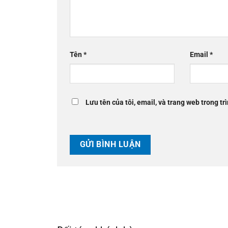
Tên
*
Email
*
Lưu tên của tôi, email, và trang web trong trì