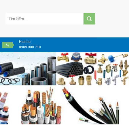
Tìm
kiếm:
Hotline:
0989 908 718