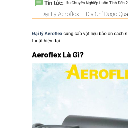
Tin tức:
o Nhà Thầu Chuyên Nghiệp Luôn Tính Đến 20 Năm Sử Dụng Thay Vì Chỉ 
Đại Lý Aeroflex – Địa Chỉ Được Qu
Đại lý Aeroflex
cung cấp vật liệu bảo ôn cách nh
thuật hiện đại.
Aeroflex Là Gì?