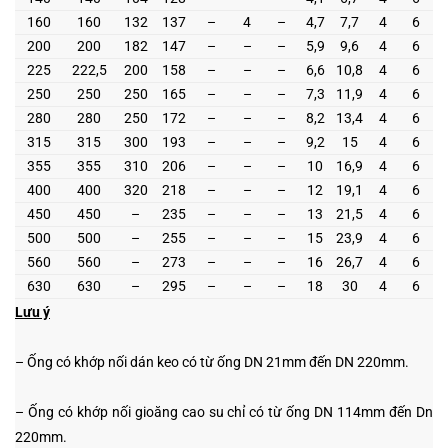
160
160
132
137
–
4
–
4,7
7,7
4
6
200
200
182
147
–
–
–
5,9
9,6
4
6
225
222,5
200
158
–
–
–
6,6
10,8
4
6
250
250
250
165
–
–
–
7,3
11,9
4
6
280
280
250
172
–
–
–
8,2
13,4
4
6
315
315
300
193
–
–
–
9,2
15
4
6
355
355
310
206
–
–
–
10
16,9
4
6
400
400
320
218
–
–
–
12
19,1
4
6
450
450
–
235
–
–
–
13
21,5
4
6
500
500
–
255
–
–
–
15
23,9
4
6
560
560
–
273
–
–
–
16
26,7
4
6
630
630
–
295
–
–
–
18
30
4
6
Lưu ý
– Ống có khớp nối dán keo có từ ống DN 21mm đến DN 220mm.
– Ống có khớp nối gioăng cao su chỉ có từ ống DN 114mm đến Dn
220mm.