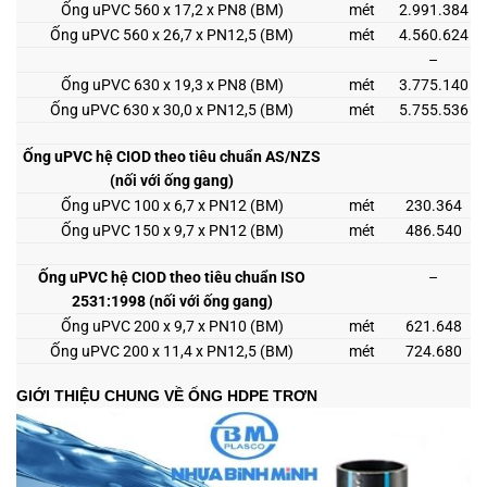
Ống uPVC 560 x 17,2 x PN8 (BM)
mét
2.991.384
Ống uPVC 560 x 26,7 x PN12,5 (BM)
mét
4.560.624
–
Ống uPVC 630 x 19,3 x PN8 (BM)
mét
3.775.140
Ống uPVC 630 x 30,0 x PN12,5 (BM)
mét
5.755.536
Ống uPVC hệ CIOD theo tiêu chuẩn AS/NZS
(nối với ống gang)
Ống uPVC 100 x 6,7 x PN12 (BM)
mét
230.364
Ống uPVC 150 x 9,7 x PN12 (BM)
mét
486.540
Ống uPVC hệ CIOD theo tiêu chuẩn ISO
–
2531:1998 (nối với ống gang)
Ống uPVC 200 x 9,7 x PN10 (BM)
mét
621.648
Ống uPVC 200 x 11,4 x PN12,5 (BM)
mét
724.680
GIỚI THIỆU CHUNG VỀ ỐNG HDPE TRƠN