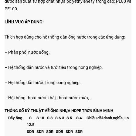
được sản xuất từ hợp chất nhựa polyethylene tỷ trọng cao: PE80 và
PE100.
LĨNH VỰC ÁP DỤNG:
Thích hợp dùng cho hệ thống dẫn ống nước trong các ứng dụng:
– Phân phối nước uống.
– Hệ thống dẫn nước và tưới tiêu trong nông nghiệp.
– Hệ thống dẫn nước trong công nghiệp.
– Hệ thống thoát nước thải, thoát nước mưa,..
THÔNG SỐ KỸ THUẬT VỀ ỐNG NHỰA HDPE TRƠN BÌNH MINH
Dãy ống
S
S 10
S 8
S 6.3
S 5
S 4
Chiều dài danh nghĩa, Ln
12.5
SDR
SDR
SDR
SDR
SDR
SDR