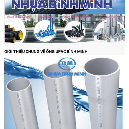
GIỚI THIỆU CHUNG VỀ ỐNG UPVC BÌNH MINH