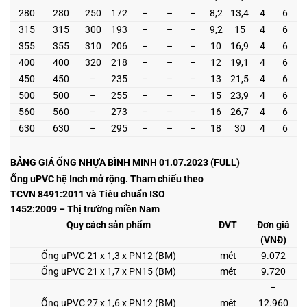
280
280
250
172
–
–
–
8,2
13,4
4
6
315
315
300
193
–
–
–
9,2
15
4
6
355
355
310
206
–
–
–
10
16,9
4
6
400
400
320
218
–
–
–
12
19,1
4
6
450
450
–
235
–
–
–
13
21,5
4
6
500
500
–
255
–
–
–
15
23,9
4
6
560
560
–
273
–
–
–
16
26,7
4
6
630
630
–
295
–
–
–
18
30
4
6
BẢNG GIÁ ỐNG NHỰA BÌNH MINH 01.07.2023 (FULL)
Ống uPVC hệ Inch mở rộng. Tham chiếu theo
TCVN 8491:2011 và Tiêu chuẩn ISO
1452:2009 – Thị trường miền Nam
Quy cách sản phẩm
ĐVT
Đơn giá
(VNĐ)
Ống uPVC 21 x 1,3 x PN12 (BM)
mét
9.072
Ống uPVC 21 x 1,7 x PN15 (BM)
mét
9.720
–
Ống uPVC 27 x 1,6 x PN12 (BM)
mét
12.960