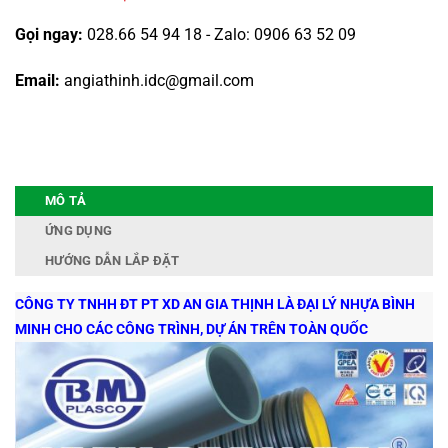
Gọi ngay:
028.66 54 94 18 - Zalo: 0906 63 52 09
Email:
angiathinh.idc@gmail.com
MÔ TẢ
ỨNG DỤNG
HƯỚNG DẪN LẮP ĐẶT
CÔNG TY TNHH ĐT PT XD AN GIA THỊNH LÀ ĐẠI LÝ NHỰA BÌNH
MINH CHO CÁC CÔNG TRÌNH, DỰ ÁN TRÊN TOÀN QUỐC