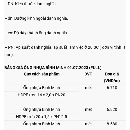
– DN: Kích thước danh nghĩa.
– dn: Đường kính ngoài danh nghĩa.
– en: Độ dày thành ống danh nghĩa.
– PN: Áp suất danh nghĩa, áp suất làm việc ở 20
0
C ( đơn vị tính là
bar ).
BẢNG GIÁ ỐNG NHỰA BÌNH MINH 01.07.2023 (
FULL)
Quy cách sản phẩm
ĐVT
Đơn giá
(VNĐ/m)
Ống nhựa Bình Minh
mét
6.710
HDPE trơn 16 x 2,0 x PN20
Ống nhựa Bình Minh
mét
6.820
HDPE trơn 20 x 1,5 x PN12.5
Ống nhựa Bình Minh
mét
8.580