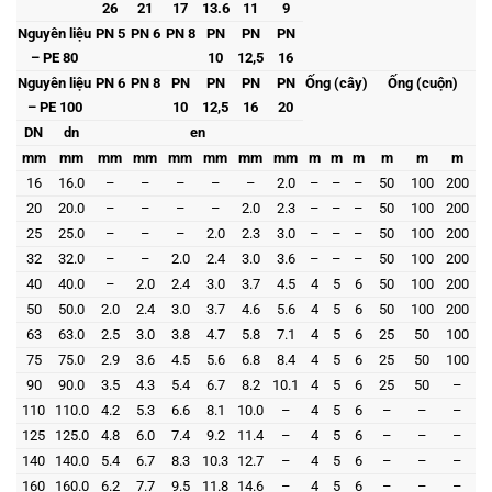
26
21
17
13.6
11
9
Nguyên liệu
PN 5
PN 6
PN 8
PN
PN
PN
– PE 80
10
12,5
16
Nguyên liệu
PN 6
PN 8
PN
PN
PN
PN
Ống (cây)
Ống (cuộn)
– PE 100
10
12,5
16
20
DN
dn
en
mm
mm
mm
mm
mm
mm
mm
mm
m
m
m
m
m
m
16
16.0
–
–
–
–
–
2.0
–
–
–
50
100
200
20
20.0
–
–
–
–
2.0
2.3
–
–
–
50
100
200
25
25.0
–
–
–
2.0
2.3
3.0
–
–
–
50
100
200
32
32.0
–
–
2.0
2.4
3.0
3.6
–
–
–
50
100
200
40
40.0
–
2.0
2.4
3.0
3.7
4.5
4
5
6
50
100
200
50
50.0
2.0
2.4
3.0
3.7
4.6
5.6
4
5
6
50
100
200
63
63.0
2.5
3.0
3.8
4.7
5.8
7.1
4
5
6
25
50
100
75
75.0
2.9
3.6
4.5
5.6
6.8
8.4
4
5
6
25
50
100
90
90.0
3.5
4.3
5.4
6.7
8.2
10.1
4
5
6
25
50
–
110
110.0
4.2
5.3
6.6
8.1
10.0
–
4
5
6
–
–
–
125
125.0
4.8
6.0
7.4
9.2
11.4
–
4
5
6
–
–
–
140
140.0
5.4
6.7
8.3
10.3
12.7
–
4
5
6
–
–
–
160
160.0
6.2
7.7
9.5
11.8
14.6
–
4
5
6
–
–
–