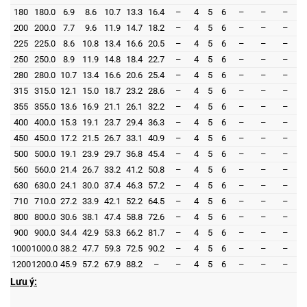
180
180.0
6.9
8.6
10.7
13.3
16.4
–
4
5
6
–
–
–
200
200.0
7.7
9.6
11.9
14.7
18.2
–
4
5
6
–
–
–
225
225.0
8.6
10.8
13.4
16.6
20.5
–
4
5
6
–
–
–
250
250.0
8.9
11.9
14.8
18.4
22.7
–
4
5
6
–
–
–
280
280.0
10.7
13.4
16.6
20.6
25.4
–
4
5
6
–
–
–
315
315.0
12.1
15.0
18.7
23.2
28.6
–
4
5
6
–
–
–
355
355.0
13.6
16.9
21.1
26.1
32.2
–
4
5
6
–
–
–
400
400.0
15.3
19.1
23.7
29.4
36.3
–
4
5
6
–
–
–
450
450.0
17.2
21.5
26.7
33.1
40.9
–
4
5
6
–
–
–
500
500.0
19.1
23.9
29.7
36.8
45.4
–
4
5
6
–
–
–
560
560.0
21.4
26.7
33.2
41.2
50.8
–
4
5
6
–
–
–
630
630.0
24.1
30.0
37.4
46.3
57.2
–
4
5
6
–
–
–
710
710.0
27.2
33.9
42.1
52.2
64.5
–
4
5
6
–
–
–
800
800.0
30.6
38.1
47.4
58.8
72.6
–
4
5
6
–
–
–
900
900.0
34.4
42.9
53.3
66.2
81.7
–
4
5
6
–
–
–
1000
1000.0
38.2
47.7
59.3
72.5
90.2
–
4
5
6
–
–
–
1200
1200.0
45.9
57.2
67.9
88.2
–
–
4
5
6
–
–
–
Lưu ý: