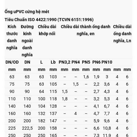
Ống uPVC cứng hệ mét
Tiêu Chuẩn ISO 4422:1990 (TCVN 6151:1996)
Kích
Đường
Chiều dài
Chiều dài thành ống danh
Chiều dài
thước
kính
khớp nối
nghĩa, en
ống danh
danh
ngoài
nghĩa, Ln
nghĩa
danh
nghĩa
DN/OD
DN
L
Lb
PN3,2
PN4
PN5
PN6
PN10
mm
mm
mm
mm
mm
mm
mm
mm
mm
mm
mm
63
63
63
103
–
–
1,6
1,9
3
4
6
75
75
63
105
–
1,5
–
2,2
3,6
4
6
90
90
64
115
1,5
–
–
2,7
4,3
4
6
110
110
100
118
1,8
–
–
3,2
5,3
4
6
140
140
104
128
–
–
–
4,1
6,7
4
6
160
160
132
137
–
4
–
4,7
7,7
4
6
200
200
182
147
–
–
–
5,9
9,6
4
6
225
222,5
200
158
–
–
–
6,6
10,8
4
6
250
250
250
165
–
–
–
7,3
11,9
4
6