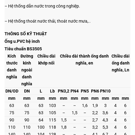
– Hệ thống dẫn nước trong công nghiệp.
– Hệ thống thoát nước thải, thoát nước mưa,..
THÔNG SỐ KỸ THUẬT
Ống u.PVC hệ inch
Tiêu chuẩn BS3505
Kích
Đường
Chiều dài
Chiều dài thành ống danh
Chiều dài
thước
kính
khớp nối
nghĩa, en
ống danh
danh
ngoài
nghĩa, Ln
nghĩa
danh
nghĩa
DN/OD
DN
L
Lb
PN3,2
PN4
PN5
PN6
PN10
mm
mm
mm
mm
mm
mm
mm
mm
mm
mm
mm
63
63
63
103
–
–
1,6
1,9
3
4
6
75
75
63
105
–
1,5
–
2,2
3,6
4
6
90
90
64
115
1,5
–
–
2,7
4,3
4
6
110
110
100
118
1,8
–
–
3,2
5,3
4
6
140
140
104
128
–
–
–
4,1
6,7
4
6