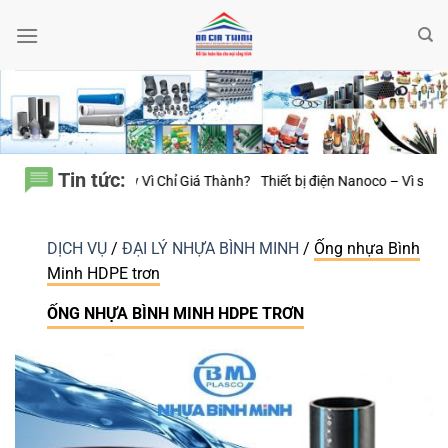
Bỏ
qua
nội
dung
Tin tức:
ỉ Giá Thành?
Thiết bị điện Nanoco – Vì sao những công trình bền vững lu
DỊCH VỤ
/
ĐẠI LÝ NHỰA BÌNH MINH
/
Ống nhựa Bình
Minh HDPE trơn
ỐNG NHỰA BÌNH MINH HDPE TRƠN