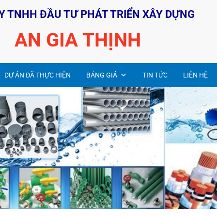
Y TNHH ĐẦU TƯ PHÁT TRIỂN XÂY DỰNG
AN GIA THỊNH
DỰ ÁN ĐÃ THỰC HIỆN
BẢNG GIÁ
TIN TỨC
LIÊN HỆ