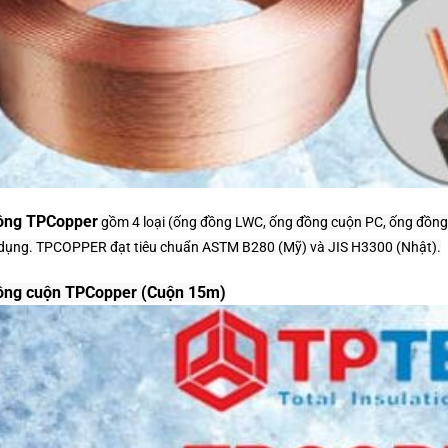
ồng TPCopper
gồm 4 loại (ống đồng LWC, ống đồng cuộn PC, ống đồng 
dụng. TPCOPPER đạt tiêu chuẩn ASTM B280 (Mỹ) và JIS H3300 (Nhật).
ồng cuộn TPCopper (Cuộn 15m)