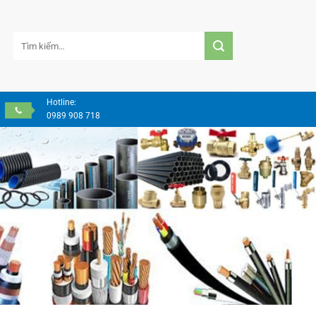
Tìm
kiếm:
Hotline:
0989 908 718