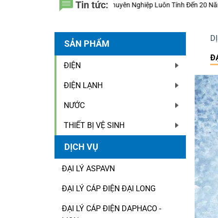
Tin tức:
Luôn Tính Đến 20 Năm Sử Dụng Thay Vì Chỉ Giá Thành?
Thiết bị điện N
D
SẢN PHẨM
Đ
ĐIỆN
ĐIỆN LẠNH
NƯỚC
THIẾT BỊ VỆ SINH
DỊCH VỤ
ĐẠI LÝ ASPAVN
ĐẠI LÝ CÁP ĐIỆN ĐẠI LONG
ĐẠI LÝ CÁP ĐIỆN DAPHACO -