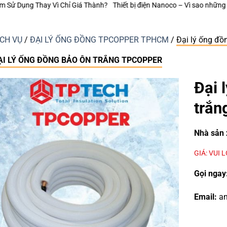
anoco – Vì sao những công trình bền vững luôn chú trọng từng thiết bị đi
ỊCH VỤ
/
ĐẠI LÝ ỐNG ĐỒNG TPCOPPER TPHCM
/
Đại lý ống đ
ẠI LÝ ỐNG ĐỒNG BẢO ÔN TRẮNG TPCOPPER
Đại 
trắ
Nhà sản 
GIÁ: VUI 
Gọi ngay
Email:
an