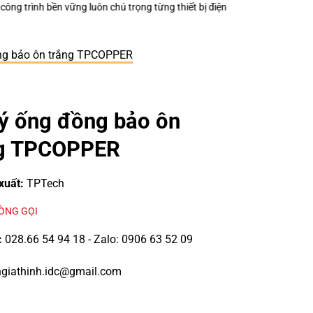
ện nhỏ?
Keo Dán Bảo Ôn Superlon – Vì Sao Một Đường Keo Đúng Kỹ Thuậ
ồng bảo ôn trắng TPCOPPER
lý ống đồng bảo ôn
ng TPCOPPER
xuất:
TPTech
LÒNG GỌI
:
028.66 54 94 18 - Zalo: 0906 63 52 09
giathinh.idc@gmail.com