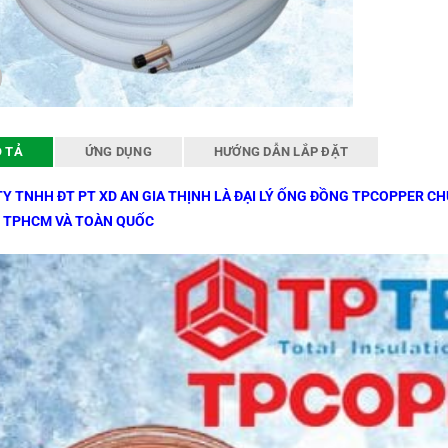
 TẢ
ỨNG DỤNG
HƯỚNG DẪN LẮP ĐẶT
Y TNHH ĐT PT XD AN GIA THỊNH LÀ ĐẠI LÝ ỐNG ĐỒNG TPCOPPER C
 TPHCM VÀ TOÀN QUỐC