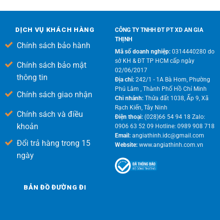
DỊCH VỤ KHÁCH HÀNG
CÔNG TY TNHH ĐT PT XD AN GIA
THỊNH
Chính sách bảo hành
Mã số doanh nghiệp:
0314440280 do
sở KH & ĐT TP HCM cấp ngày
Chính sách bảo mật
02/06/2017
thông tin
Địa chỉ:
242/1 - 1A Bà Hom, Phường
Phú Lâm , Thành Phố Hồ Chí Minh
Chính sách giao nhận
Chi nhánh:
Thửa đất 1038, Ấp 9, Xã
Rạch Kiến, Tây Ninh
Chính sách và điều
Điện thoại:
(028)66 54 94 18 Zalo:
khoản
0906 63 52 09 Hotline: 0989 908 718
Email:
angiathinh.idc@gmail.com
Đổi trả hàng trong 15
Website:
www.angiathinh.com.vn
ngày
BẢN ĐỒ ĐƯỜNG ĐI