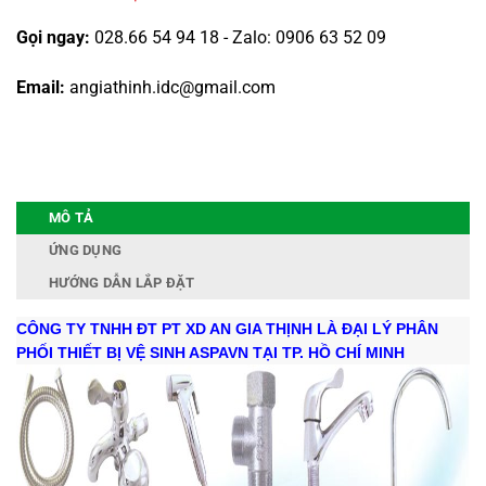
Gọi ngay:
028.66 54 94 18 - Zalo: 0906 63 52 09
Email:
angiathinh.idc@gmail.com
MÔ TẢ
ỨNG DỤNG
HƯỚNG DẪN LẮP ĐẶT
CÔNG TY TNHH ĐT PT XD AN GIA THỊNH LÀ ĐẠI LÝ PHÂN
PHỐI THIẾT BỊ VỆ SINH ASPAVN TẠI TP. HỒ CHÍ MINH