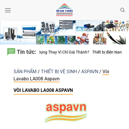
Bỏ
qua
nội
dung
Tin tức:
Năm Sử Dụng Thay Vì Chỉ Giá Thành?
Thiết bị điện Nanoco – Vì sao nhữ
SẢN PHẨM
/
THIẾT BỊ VỆ SINH
/
ASPAVN
/
Vòi
Lavabo LA008 Aspavn
VÒI LAVABO LA008 ASPAVN