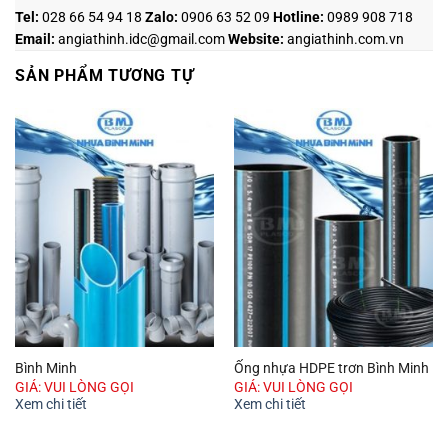
Tel:
028 66 54 94 18
Zalo
:
0906 63 52 09
Hotline
:
0989 908 718
Email:
angiathinh.idc@gmail.com
Website:
angiathinh.
com.vn
SẢN PHẨM TƯƠNG TỰ
Bình Minh
Ống nhựa HDPE trơn Bình Minh
GIÁ: VUI LÒNG GỌI
GIÁ: VUI LÒNG GỌI
Xem chi tiết
Xem chi tiết