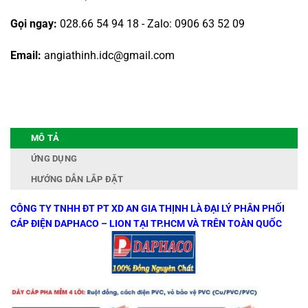
Gọi ngay:
028.66 54 94 18 - Zalo: 0906 63 52 09
Email:
angiathinh.idc@gmail.com
MÔ TẢ
ỨNG DỤNG
HƯỚNG DẪN LẮP ĐẶT
CÔNG TY TNHH ĐT PT XD AN GIA THỊNH LÀ ĐẠI LÝ PHÂN PHỐI
CÁP ĐIỆN DAPHACO – LION TẠI TP.HCM VÀ TRÊN TOÀN QUỐC