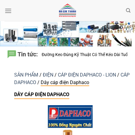
Bỏ
qua
nội
dung
Tin tức:
ỹ Thuật Có Thể Kéo Dài Tuổi Thọ Lớp Bảo Ôn?
Ống Nhựa Đệ Nhất – Vì 
SẢN PHẨM
/
ĐIỆN
/
CÁP ĐIỆN DAPHACO - LION
/
CÁP
DAPHACO
/
Dây cáp điện Daphaco
DÂY CÁP ĐIỆN DAPHACO