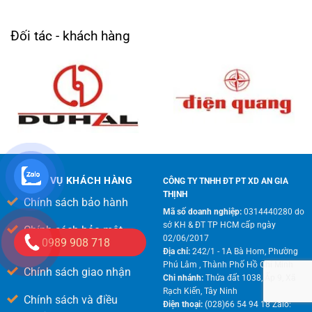
Đối tác - khách hàng
DỊCH VỤ KHÁCH HÀNG
CÔNG TY TNHH ĐT PT XD AN GIA
THỊNH
Chính sách bảo hành
Mã số doanh nghiệp:
0314440280 do
sở KH & ĐT TP HCM cấp ngày
Chính sách bảo mật
02/06/2017
0989 908 718
thông tin
Địa chỉ:
242/1 - 1A Bà Hom, Phường
Phú Lâm , Thành Phố Hồ Chí Minh
Chính sách giao nhận
Chi nhánh:
Thửa đất 1038, Ấp 9, Xã
Rạch Kiến, Tây Ninh
Chính sách và điều
Điện thoại:
(028)66 54 94 18 Zalo: