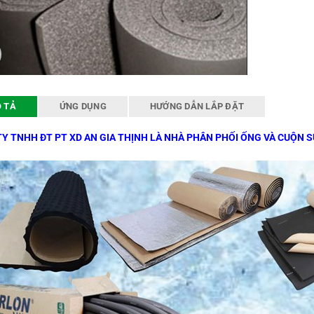
 TẢ
ỨNG DỤNG
HƯỚNG DẪN LẮP ĐẶT
Y TNHH ĐT PT XD AN GIA THỊNH LÀ NHÀ PHÂN PHỐI ỐNG VÀ CUỘN 