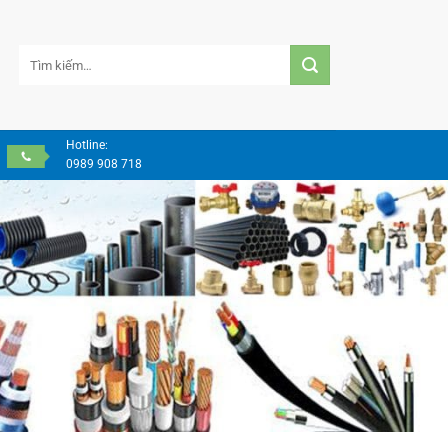
Tìm
kiếm:
Hotline:
0989 908 718