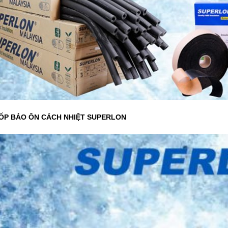
ỐP BẢO ÔN CÁCH NHIỆT SUPERLON