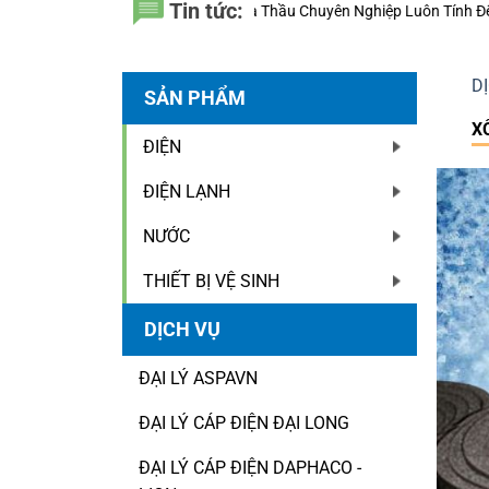
Tin tức:
u Chuyên Nghiệp Luôn Tính Đến 20 Năm Sử Dụng Thay Vì Chỉ Giá Thành
D
SẢN PHẨM
X
ĐIỆN
ĐIỆN LẠNH
NƯỚC
THIẾT BỊ VỆ SINH
DỊCH VỤ
ĐẠI LÝ ASPAVN
ĐẠI LÝ CÁP ĐIỆN ĐẠI LONG
ĐẠI LÝ CÁP ĐIỆN DAPHACO -