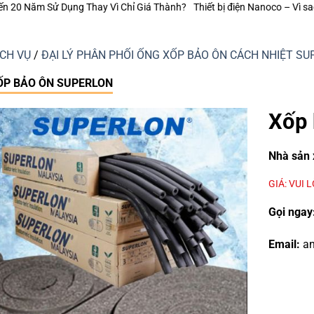
?
Thiết bị điện Nanoco – Vì sao những công trình bền vững luôn chú trọng
ỊCH VỤ
/
ĐẠI LÝ PHÂN PHỐI ỐNG XỐP BẢO ÔN CÁCH NHIỆT 
ỐP BẢO ÔN SUPERLON
Xốp 
Nhà sản 
GIÁ: VUI 
Gọi ngay
Email:
an