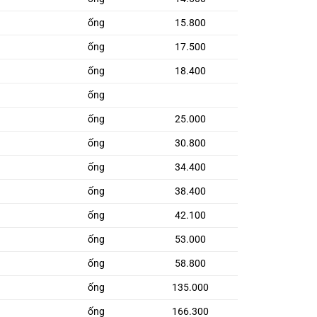
ống
15.800
ống
17.500
ống
18.400
ống
ống
25.000
ống
30.800
ống
34.400
ống
38.400
ống
42.100
ống
53.000
ống
58.800
ống
135.000
ống
166.300