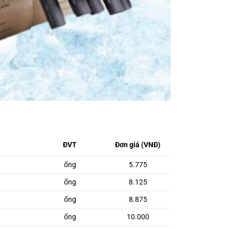
ĐVT
Đơn giá (VNĐ)
ống
5.775
ống
8.125
ống
8.875
ống
10.000