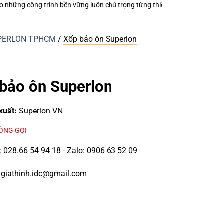
 từng thiết bị điện nhỏ?
Keo Dán Bảo Ôn Superlon – Vì Sao Một Đường 
SUPERLON TPHCM
/
Xốp bảo ôn Superlon
bảo ôn Superlon
xuất:
Superlon VN
LÒNG GỌI
:
028.66 54 94 18 - Zalo: 0906 63 52 09
giathinh.idc@gmail.com