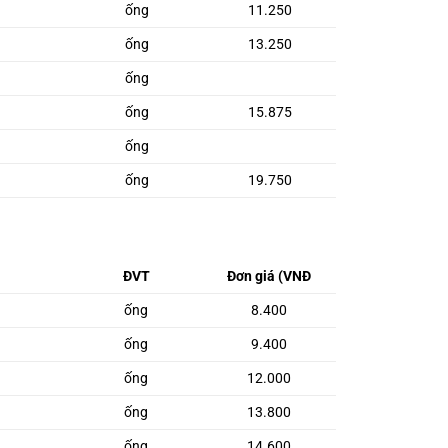
ống
11.250
ống
13.250
ống
ống
15.875
ống
ống
19.750
ĐVT
Đơn giá (VNĐ
ống
8.400
ống
9.400
ống
12.000
ống
13.800
ống
14.600