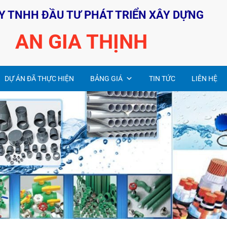
Y TNHH ĐẦU TƯ PHÁT TRIỂN XÂY DỰNG
AN GIA THỊNH
DỰ ÁN ĐÃ THỰC HIỆN
BẢNG GIÁ
TIN TỨC
LIÊN HỆ