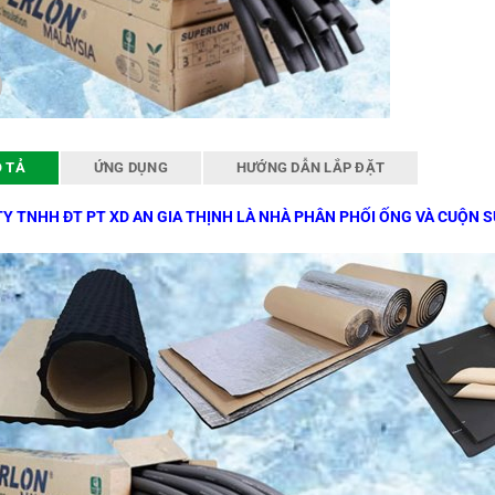
 TẢ
ỨNG DỤNG
HƯỚNG DẪN LẮP ĐẶT
Y TNHH ĐT PT XD AN GIA THỊNH LÀ NHÀ PHÂN PHỐI ỐNG VÀ CUỘN 