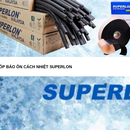
ỐP BẢO ÔN CÁCH NHIỆT SUPERLON