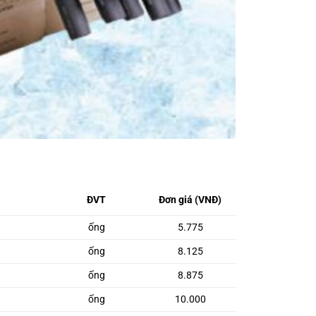
ĐVT
Đơn giá (VNĐ)
ống
5.775
ống
8.125
ống
8.875
ống
10.000