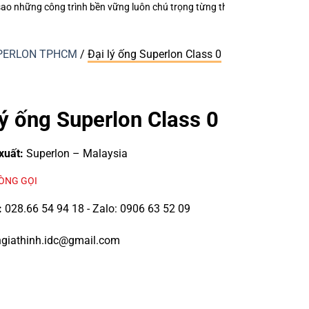
 trọng từng thiết bị điện nhỏ?
Keo Dán Bảo Ôn Superlon – Vì Sao Một Đ
SUPERLON TPHCM
/
Đại lý ống Superlon Class 0
lý ống Superlon Class 0
xuất:
Superlon – Malaysia
LÒNG GỌI
:
028.66 54 94 18 - Zalo: 0906 63 52 09
giathinh.idc@gmail.com