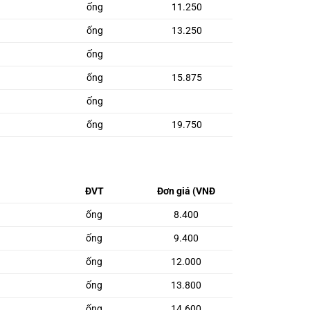
ống
11.250
ống
13.250
ống
ống
15.875
ống
ống
19.750
ĐVT
Đơn giá (VNĐ
ống
8.400
ống
9.400
ống
12.000
ống
13.800
ống
14.600