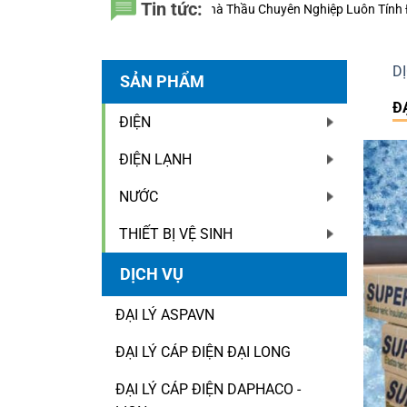
Tin tức:
à Thầu Chuyên Nghiệp Luôn Tính Đến 20 Năm Sử Dụng Thay Vì Chỉ Giá 
D
SẢN PHẨM
Đ
ĐIỆN
ĐIỆN LẠNH
NƯỚC
THIẾT BỊ VỆ SINH
DỊCH VỤ
ĐẠI LÝ ASPAVN
ĐẠI LÝ CÁP ĐIỆN ĐẠI LONG
ĐẠI LÝ CÁP ĐIỆN DAPHACO -