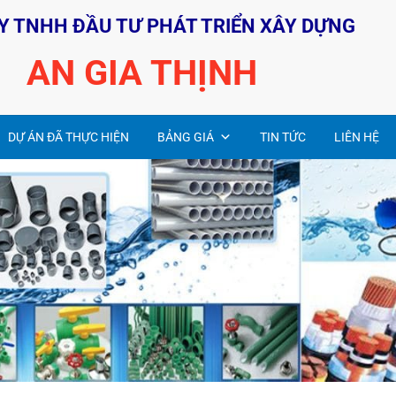
Y TNHH ĐẦU TƯ PHÁT TRIỂN XÂY DỰNG
AN GIA THỊNH
DỰ ÁN ĐÃ THỰC HIỆN
BẢNG GIÁ
TIN TỨC
LIÊN HỆ