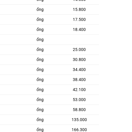
ống
15.800
ống
17.500
ống
18.400
ống
ống
25.000
ống
30.800
ống
34.400
ống
38.400
ống
42.100
ống
53.000
ống
58.800
ống
135.000
ống
166.300