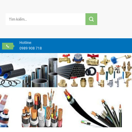
Tìm
kiếm:
Hotline:
0989 908 718