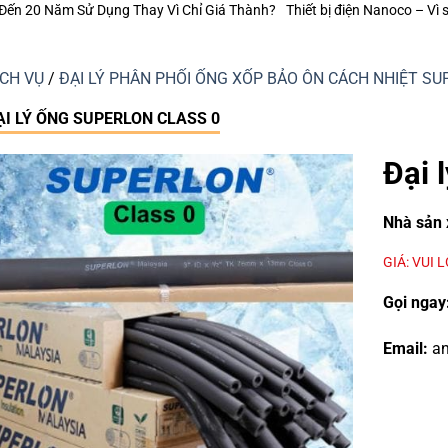
Thành?
Thiết bị điện Nanoco – Vì sao những công trình bền vững luôn chú
ỊCH VỤ
/
ĐẠI LÝ PHÂN PHỐI ỐNG XỐP BẢO ÔN CÁCH NHIỆT 
ẠI LÝ ỐNG SUPERLON CLASS 0
Đại 
Nhà sản 
GIÁ: VUI 
Gọi ngay
Email:
an