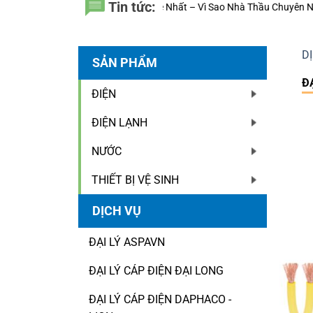
Tin tức:
hất – Vì Sao Nhà Thầu Chuyên Nghiệp Luôn Tính Đến 20 Năm Sử Dụng T
D
SẢN PHẨM
ĐẠ
ĐIỆN
ĐIỆN LẠNH
NƯỚC
THIẾT BỊ VỆ SINH
DỊCH VỤ
ĐẠI LÝ ASPAVN
ĐẠI LÝ CÁP ĐIỆN ĐẠI LONG
ĐẠI LÝ CÁP ĐIỆN DAPHACO -