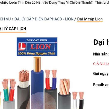
hay Vì Chỉ Giá Thành?
Thiết bị điện Nanoco – Vì sao những công trình 
ỊCH VỤ
/
ĐẠI LÝ CÁP ĐIỆN DAPHACO - LION
/
Đại lý cáp Lion
I LÝ CÁP LION
Đại 
Nhà sản 
GIÁ: VUI 
Gọi ngay
Email:
an