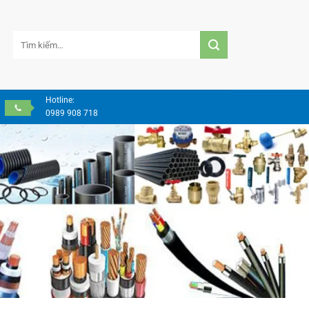
Tìm
kiếm:
Hotline:
0989 908 718