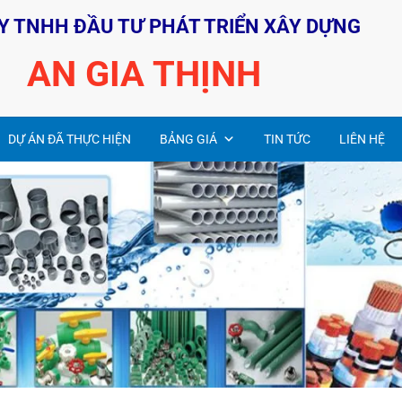
Y TNHH ĐẦU TƯ PHÁT TRIỂN XÂY DỰNG
AN GIA THỊNH
DỰ ÁN ĐÃ THỰC HIỆN
BẢNG GIÁ
TIN TỨC
LIÊN HỆ