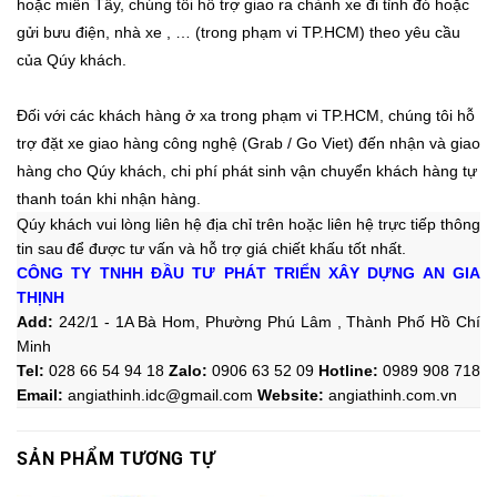
hoặc miền Tây, chúng tôi hỗ trợ giao ra chành xe đi tỉnh đó hoặc
gửi bưu điện, nhà xe , …
(trong phạm vi TP.HCM)
theo yêu cầu
của Qúy khách.
Đối với các khách hàng ở xa trong phạm vi TP.HCM, chúng tôi hỗ
trợ đặt xe giao hàng công nghệ (Grab / Go Viet) đến nhận và giao
hàng cho Qúy khách, chi phí phát sinh vận chuyển khách hàng tự
thanh toán khi nhận hàng.
Qúy khách vui lòng liên hệ địa chỉ trên hoặc liên hệ trực tiếp thông
tin sau
để được tư vấn và hỗ trợ giá chiết khấu tốt nhất.
CÔNG TY TNHH ĐẦU TƯ PHÁT TRIỂN XÂY DỰNG AN GIA
THỊNH
Add:
242/1 - 1A Bà Hom, Phường Phú Lâm , Thành Phố Hồ Chí
Minh
Tel:
028 66 54 94 18
Zalo
:
0906 63 52 09
Hotline
:
0989 908 718
Email:
angiathinh.idc@gmail.com
Website:
angiathinh.
com.vn
SẢN PHẨM TƯƠNG TỰ