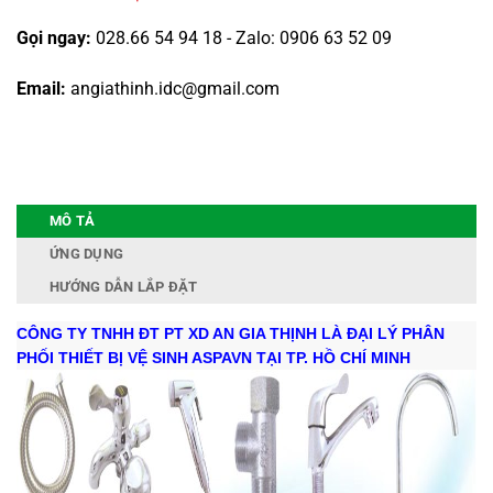
Gọi ngay:
028.66 54 94 18 - Zalo: 0906 63 52 09
Email:
angiathinh.idc@gmail.com
MÔ TẢ
ỨNG DỤNG
HƯỚNG DẪN LẮP ĐẶT
CÔNG TY TNHH ĐT PT XD AN GIA THỊNH LÀ ĐẠI LÝ PHÂN
PHỐI THIẾT BỊ VỆ SINH ASPAVN TẠI TP. HỒ CHÍ MINH