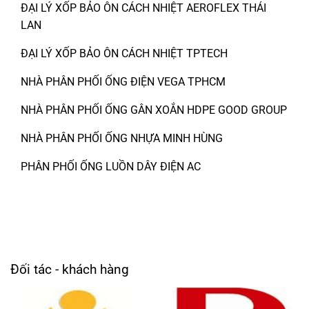
ĐẠI LÝ XỐP BẢO ÔN CÁCH NHIỆT AEROFLEX THÁI
LAN
ĐẠI LÝ XỐP BẢO ÔN CÁCH NHIỆT TPTECH
NHÀ PHÂN PHỐI ỐNG ĐIỆN VEGA TPHCM
NHÀ PHÂN PHỐI ỐNG GÂN XOẮN HDPE GOOD GROUP
NHÀ PHÂN PHỐI ỐNG NHỰA MINH HÙNG
PHÂN PHỐI ỐNG LUỒN DÂY ĐIỆN AC
Đối tác - khách hàng