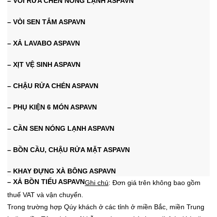
– VÒI RỬA CHÉN NÓNG LẠNH ASPAVN
– VÒI SEN TẮM ASPAVN
– XẢ LAVABO ASPAVN
– XỊT VỆ SINH ASPAVN
– CHẬU RỬA CHÉN ASPAVN
– PHỤ KIỆN 6 MÓN ASPAVN
– CẦN SEN NÓNG LẠNH ASPAVN
– BỒN CẦU, CHẬU RỬA MẶT ASPAVN
– KHAY ĐỰNG XÀ BÔNG ASPAVN
– XẢ BỒN TIỂU ASPAVN
Ghi chú
: Đơn giá trên không bao gồm
thuế VAT và vận chuyển.
Trong trường hợp Qúy khách ở các tỉnh ở miền Bắc, miền Trung