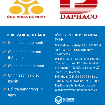
DỊCH VỤ KHÁCH HÀNG
CÔNG TY TNHH ĐT PT XD AN GIA
THỊNH
Chính sách bảo hành
Mã số doanh nghiệp:
0314440280 do
sở KH & ĐT TP HCM cấp ngày
Chính sách bảo mật
02/06/2017
thông tin
Địa chỉ:
242/1 - 1A Bà Hom, Phường
Phú Lâm , Thành Phố Hồ Chí Minh
Chính sách giao nhận
Chi nhánh:
Thửa đất 1038, Ấp 9, Xã
Rạch Kiến, Tây Ninh
Chính sách và điều
Điện thoại:
(028)66 54 94 18 Zalo:
khoản
0906 63 52 09 Hotline: 0989 908 718
Email:
angiathinh.idc@gmail.com
Đổi trả hàng trong 15
Website:
www.angiathinh.com.vn
ngày