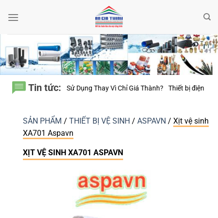
Bỏ
qua
nội
dung
Tin tức:
0 Năm Sử Dụng Thay Vì Chỉ Giá Thành?
Thiết bị điện Nanoco – Vì sao nh
SẢN PHẨM
/
THIẾT BỊ VỆ SINH
/
ASPAVN
/
Xịt vệ sinh
XA701 Aspavn
XỊT VỆ SINH XA701 ASPAVN