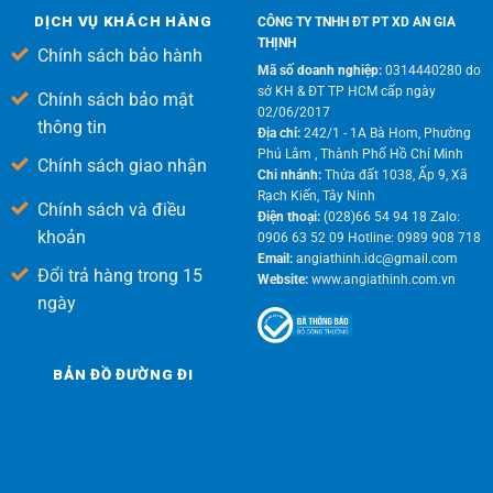
DỊCH VỤ KHÁCH HÀNG
CÔNG TY TNHH ĐT PT XD AN GIA
THỊNH
Chính sách bảo hành
Mã số doanh nghiệp:
0314440280 do
sở KH & ĐT TP HCM cấp ngày
Chính sách bảo mật
02/06/2017
thông tin
Địa chỉ:
242/1 - 1A Bà Hom, Phường
Phú Lâm , Thành Phố Hồ Chí Minh
Chính sách giao nhận
Chi nhánh:
Thửa đất 1038, Ấp 9, Xã
Rạch Kiến, Tây Ninh
Chính sách và điều
Điện thoại:
(028)66 54 94 18 Zalo:
khoản
0906 63 52 09 Hotline: 0989 908 718
Email:
angiathinh.idc@gmail.com
Đổi trả hàng trong 15
Website:
www.angiathinh.com.vn
ngày
BẢN ĐỒ ĐƯỜNG ĐI