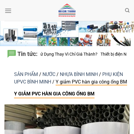
Bỏ
qua
nội
dung
Tin tức:
 Sử Dụng Thay Vì Chỉ Giá Thành?
Thiết bị điện Nanoco – Vì sao những c
SẢN PHẨM
/
NƯỚC
/
NHỰA BÌNH MINH
/
PHỤ KIỆN
UPVC BÌNH MINH
/
Y giảm PVC hàn gia công ống BM
Y GIẢM PVC HÀN GIA CÔNG ỐNG BM