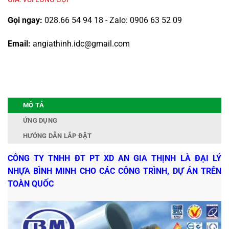
Gọi ngay:
028.66 54 94 18 - Zalo: 0906 63 52 09
Email:
angiathinh.idc@gmail.com
MÔ TẢ
ỨNG DỤNG
HƯỚNG DẪN LẮP ĐẶT
CÔNG TY TNHH ĐT PT XD AN GIA THỊNH LÀ ĐẠI LÝ
NHỰA BÌNH MINH CHO CÁC CÔNG TRÌNH, DỰ ÁN TRÊN
TOÀN QUỐC