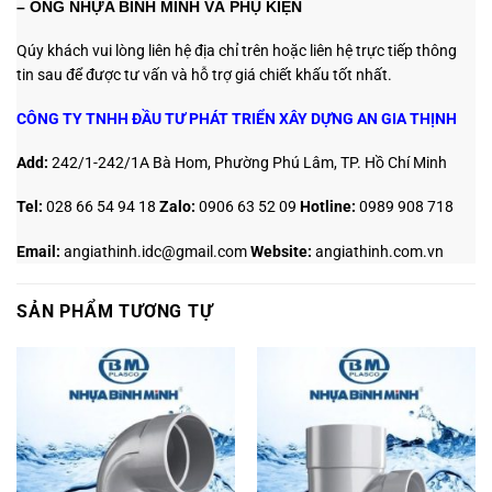
– ỐNG NHỰA BÌNH MINH VÀ PHỤ KIỆN
Qúy khách vui lòng liên hệ địa chỉ trên hoặc liên hệ trực tiếp thông
tin sau
để được tư vấn và hỗ trợ giá chiết khấu tốt nhất.
CÔNG TY TNHH ĐẦU TƯ PHÁT TRIỂN XÂY DỰNG AN GIA THỊNH
Add:
242/1-242/1A Bà Hom, Phường Phú Lâm, TP. Hồ Chí Minh
Tel:
028 66 54 94 18
Zalo
:
0906 63 52 09
Hotline:
0989 908 718
Email:
angiathinh.idc@gmail.com
Website:
angiathinh.
com.vn
SẢN PHẨM TƯƠNG TỰ