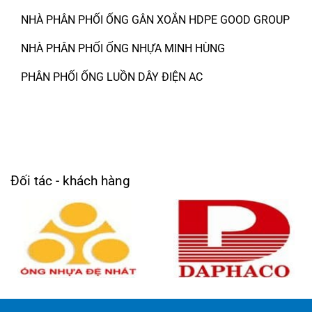
NHÀ PHÂN PHỐI ỐNG GÂN XOẮN HDPE GOOD GROUP
NHÀ PHÂN PHỐI ỐNG NHỰA MINH HÙNG
PHÂN PHỐI ỐNG LUỒN DÂY ĐIỆN AC
Đối tác - khách hàng