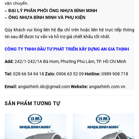
vận chuyển.
– ĐẠI LÝ PHÂN PHỐI ỐNG NHỰA
BÌNH MINH
– ỐNG NHỰA BÌNH MINH VÀ PHỤ KIỆN
Qúy khách vui lòng liên hệ địa chỉ trên hoặc liên hệ trực tiếp thông
tin sau
để được tư vấn và hỗ trợ giá chiết khấu tốt nhất.
CÔNG TY TNHH ĐẦU TƯ PHÁT TRIỂN XÂY DỰNG AN GIA THỊNH
Add:
242/1-242/1A Bà Hom, Phường Phú Lâm, TP. Hồ Chí Minh
Tel:
028 66 54 94 18
Zalo
:
0906 63 52 09
Hotline:
0989 908 718
Email:
angiathinh.idc@gmail.com
Website:
angiathinh.
com.vn
SẢN PHẨM TƯƠNG TỰ