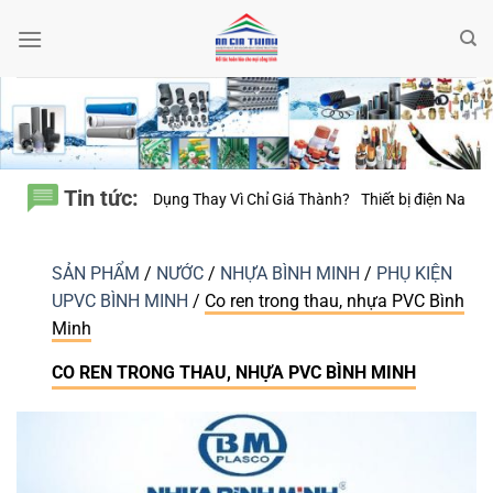
Bỏ
qua
nội
dung
Tin tức:
m Sử Dụng Thay Vì Chỉ Giá Thành?
Thiết bị điện Nanoco – Vì sao những 
SẢN PHẨM
/
NƯỚC
/
NHỰA BÌNH MINH
/
PHỤ KIỆN
UPVC BÌNH MINH
/
Co ren trong thau, nhựa PVC Bình
Minh
CO REN TRONG THAU, NHỰA PVC BÌNH MINH