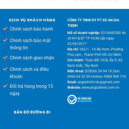
DỊCH VỤ KHÁCH HÀNG
CÔNG TY TNHH ĐT PT XD AN GIA
THỊNH
Chính sách bảo hành
Mã số doanh nghiệp:
0314440280 do
sở KH & ĐT TP HCM cấp ngày
Chính sách bảo mật
02/06/2017
thông tin
Địa chỉ:
242/1 - 1A Bà Hom, Phường
Phú Lâm , Thành Phố Hồ Chí Minh
Chính sách giao nhận
Chi nhánh:
Thửa đất 1038, Ấp 9, Xã
Rạch Kiến, Tây Ninh
Chính sách và điều
Điện thoại:
(028)66 54 94 18 Zalo:
khoản
0906 63 52 09 Hotline: 0989 908 718
Email:
angiathinh.idc@gmail.com
Đổi trả hàng trong 15
Website:
www.angiathinh.com.vn
ngày
BẢN ĐỒ ĐƯỜNG ĐI