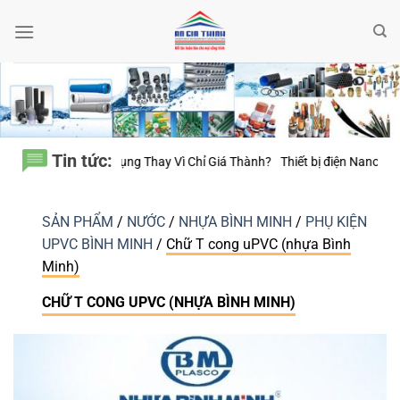
Bỏ
qua
nội
dung
Tin tức:
g Thay Vì Chỉ Giá Thành?
Thiết bị điện Nanoco – Vì sao những công trìn
SẢN PHẨM
/
NƯỚC
/
NHỰA BÌNH MINH
/
PHỤ KIỆN
UPVC BÌNH MINH
/
Chữ T cong uPVC (nhựa Bình
Minh)
CHỮ T CONG UPVC (NHỰA BÌNH MINH)