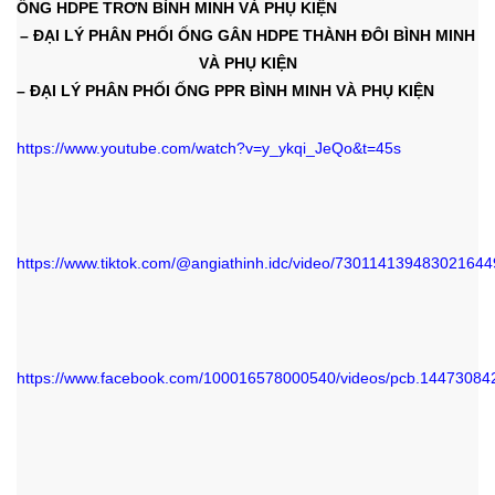
ỐNG HDPE TRƠN BÌNH MINH VÀ PHỤ KIỆN
– ĐẠI LÝ PHÂN PHỐI ỐNG GÂN HDPE THÀNH ĐÔI BÌNH MINH
VÀ PHỤ KIỆN
– ĐẠI LÝ
PHÂN PHỐI ỐNG PPR BÌNH MINH VÀ PHỤ KIỆN
https://www.youtube.com/watch?v=y_ykqi_JeQo&t=45s
https://www.tiktok.com/@angiathinh.idc/video/730114139483021644
https://www.facebook.com/100016578000540/videos/pcb.144730