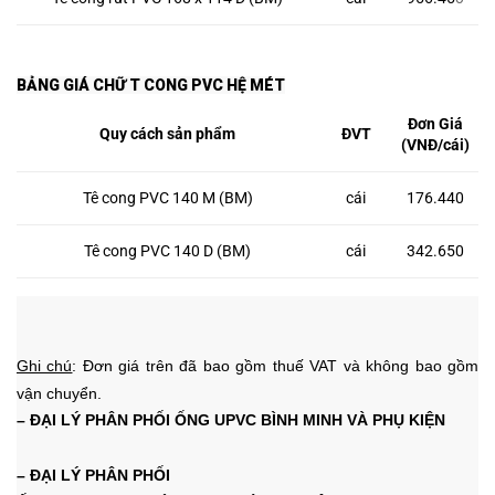
BẢNG GIÁ CHỮ T CONG PVC HỆ MÉT
Đơn Giá
Quy cách sản phẩm
ĐVT
(VNĐ/cái)
Tê cong PVC 140 M (BM)
cái
176.440
Tê cong PVC 140 D (BM)
cái
342.650
Ghi chú
: Đơn giá trên đã bao gồm thuế VAT và không bao gồm
vận chuyển.
– ĐẠI LÝ
PHÂN PHỐI
ỐNG UPVC BÌNH MINH VÀ PHỤ KIỆN
– ĐẠI LÝ
PHÂN PHỐI