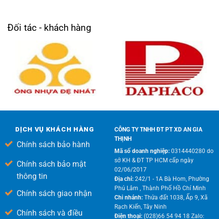
Đối tác - khách hàng
DỊCH VỤ KHÁCH HÀNG
CÔNG TY TNHH ĐT PT XD AN GIA
THỊNH
Chính sách bảo hành
Mã số doanh nghiệp:
0314440280 do
sở KH & ĐT TP HCM cấp ngày
Chính sách bảo mật
02/06/2017
thông tin
Địa chỉ:
242/1 - 1A Bà Hom, Phường
Phú Lâm , Thành Phố Hồ Chí Minh
Chính sách giao nhận
Chi nhánh:
Thửa đất 1038, Ấp 9, Xã
Rạch Kiến, Tây Ninh
Chính sách và điều
Điện thoại:
(028)66 54 94 18 Zalo: