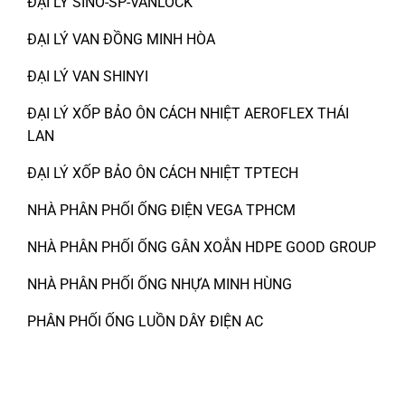
ĐẠI LÝ SINO-SP-VANLOCK
ĐẠI LÝ VAN ĐỒNG MINH HÒA
ĐẠI LÝ VAN SHINYI
ĐẠI LÝ XỐP BẢO ÔN CÁCH NHIỆT AEROFLEX THÁI
LAN
ĐẠI LÝ XỐP BẢO ÔN CÁCH NHIỆT TPTECH
NHÀ PHÂN PHỐI ỐNG ĐIỆN VEGA TPHCM
NHÀ PHÂN PHỐI ỐNG GÂN XOẮN HDPE GOOD GROUP
NHÀ PHÂN PHỐI ỐNG NHỰA MINH HÙNG
PHÂN PHỐI ỐNG LUỒN DÂY ĐIỆN AC