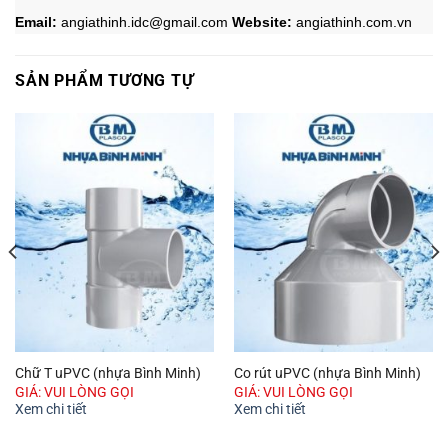
Email:
angiathinh.idc@gmail.com
Website:
angiathinh.
com.vn
SẢN PHẨM TƯƠNG TỰ
Chữ T uPVC (nhựa Bình Minh)
Co rút uPVC (nhựa Bình Minh)
GIÁ: VUI LÒNG GỌI
GIÁ: VUI LÒNG GỌI
Xem chi tiết
Xem chi tiết