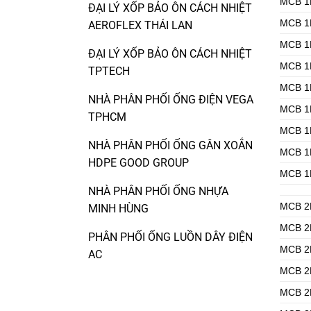
MCB 1
ĐẠI LÝ XỐP BẢO ÔN CÁCH NHIỆT
MCB 1
AEROFLEX THÁI LAN
MCB 1
ĐẠI LÝ XỐP BẢO ÔN CÁCH NHIỆT
MCB 1
TPTECH
MCB 1
NHÀ PHÂN PHỐI ỐNG ĐIỆN VEGA
MCB 1
TPHCM
MCB 1
NHÀ PHÂN PHỐI ỐNG GÂN XOẮN
MCB 1
HDPE GOOD GROUP
MCB 1
NHÀ PHÂN PHỐI ỐNG NHỰA
MCB 2
MINH HÙNG
MCB 2
PHÂN PHỐI ỐNG LUỒN DÂY ĐIỆN
MCB 2
AC
MCB 2
MCB 2