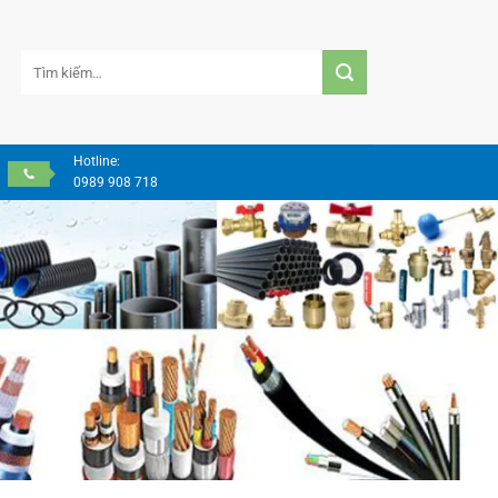
Tìm
kiếm:
Hotline:
0989 908 718