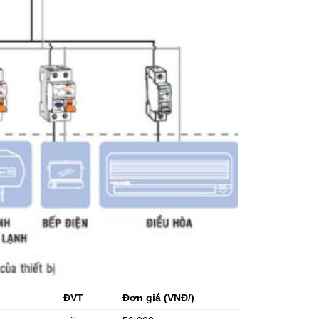
ĐVT
Đơn giá (VNĐ/)