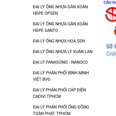
CẦU D
ĐẠI LÝ ỐNG NHỰA GÂN XOẮN
HDPE OPSEN
ĐẠI LÝ ỐNG NHỰA GÂN XOẮN
HDPE SANTO
ĐẠI LÝ ỐNG NHỰA HOA SEN
ĐẠI LÝ ỐNG NHỰA LÝ XUÂN LAN
ĐẠI LÝ PANASONIC - NANOCO
ĐẠI LÝ PHÂN PHỐI BÌNH MINH
VIỆT BVG
ĐẠI LÝ PHÂN PHỐI CÁP ĐIỆN
CADIVI TPHCM
ĐẠI LÝ PHÂN PHỐI ỐNG ĐỒNG
TOÀN PHÁT TPHCM