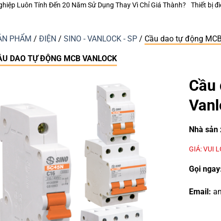
 Sử Dụng Thay Vì Chỉ Giá Thành?
Thiết bị điện Nanoco – Vì sao những c
ẢN PHẨM
/
ĐIỆN
/
SINO - VANLOCK - SP
/
Cầu dao tự động MCB
ẦU DAO TỰ ĐỘNG MCB VANLOCK
Cầu 
Vanl
Nhà sản 
GIÁ: VUI 
Gọi ngay
Email:
an