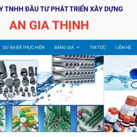
Y TNHH ĐẦU TƯ PHÁT TRIỂN XÂY DỰNG
AN GIA THỊNH
DỰ ÁN ĐÃ THỰC HIỆN
BẢNG GIÁ
TIN TỨC
LIÊN HỆ