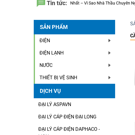
Tin tức:
 Nhựa Đệ Nhất – Vì Sao Nhà Thầu Chuyên Nghiệp Luôn Tính Đến 20 Năm
S
SẢN PHẨM
C
ĐIỆN
ĐIỆN LẠNH
NƯỚC
THIẾT BỊ VỆ SINH
DỊCH VỤ
ĐẠI LÝ ASPAVN
ĐẠI LÝ CÁP ĐIỆN ĐẠI LONG
ĐẠI LÝ CÁP ĐIỆN DAPHACO -