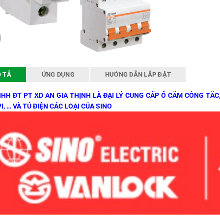
 TẢ
ỨNG DỤNG
HƯỚNG DẪN LẮP ĐẶT
HH ĐT PT XD AN GIA THỊNH LÀ ĐẠI LÝ CUNG CẤP Ổ CẮM CÔNG TẮC,
I, … VÀ TỦ ĐIỆN CÁC LOẠI CỦA SINO