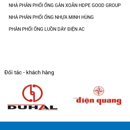
NHÀ PHÂN PHỐI ỐNG GÂN XOẮN HDPE GOOD GROUP
NHÀ PHÂN PHỐI ỐNG NHỰA MINH HÙNG
PHÂN PHỐI ỐNG LUỒN DÂY ĐIỆN AC
Đối tác - khách hàng