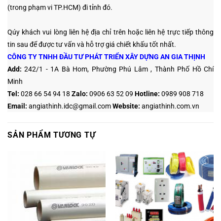
(trong phạm vi TP.HCM) đi tỉnh đó.
Qúy khách vui lòng liên hệ địa chỉ trên hoặc liên hệ trực tiếp thông
tin sau
để được tư vấn và hỗ trợ giá chiết khấu tốt nhất.
CÔNG TY TNHH ĐẦU TƯ PHÁT TRIỂN XÂY DỰNG AN GIA THỊNH
Add:
242/1 - 1A Bà Hom, Phường Phú Lâm , Thành Phố Hồ Chí
Minh
Tel:
028 66 54 94 18
Zalo
:
0906 63 52 09
Hotline
:
0989 908 718
Email:
angiathinh.idc@gmail.com
Website:
angiathinh.
com.vn
SẢN PHẨM TƯƠNG TỰ