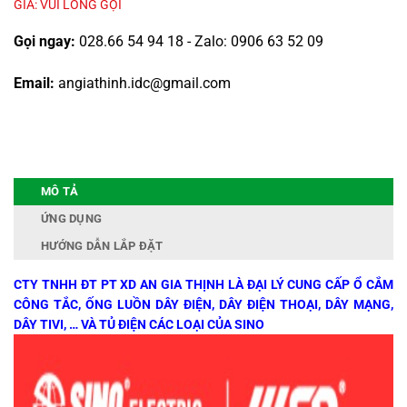
GIÁ: VUI LÒNG GỌI
Gọi ngay:
028.66 54 94 18 - Zalo: 0906 63 52 09
Email:
angiathinh.idc@gmail.com
MÔ TẢ
ỨNG DỤNG
HƯỚNG DẪN LẮP ĐẶT
CTY TNHH ĐT PT XD AN GIA THỊNH LÀ ĐẠI LÝ CUNG CẤP Ổ CẮM
CÔNG TẮC, ỐNG LUỒN DÂY ĐIỆN, DÂY ĐIỆN THOẠI, DÂY MẠNG,
DÂY TIVI, … VÀ TỦ ĐIỆN CÁC LOẠI CỦA SINO