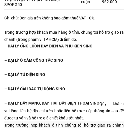
cuộn
962.000
SPORG50
Ghi chú
: Đơn giá trên không bao gồm thuế VAT 10%.
Trong trường hợp khách mua hàng ở tỉnh, chúng tôi hỗ trợ giao ra
chành (trong phạm vi TP.HCM) đi tỉnh đó.
– ĐẠI LÝ ỐNG LUỒN DÂY ĐIỆN VÀ PHỤ KIỆN SINO
– ĐẠI LÝ Ổ CẮ
M CÔNG TẮC SINO
– ĐẠI LÝ TỦ ĐIỆN SINO
– ĐẠI LÝ CẦU DAO TỰ ĐỘNG SINO
– ĐẠI LÝ DÂY MẠNG, DÂY TIVI, DÂY ĐIỆN THOẠI SINO
Qúy khách
vui lòng liên hệ địa chỉ trên hoặc liên hệ trực tiếp thông tin sau
để
được tư vấn và hỗ trợ giá chiết khấu tốt nhất.
Trong trường hợp khách ở tỉnh chúng tôi hỗ trợ giao ra chành