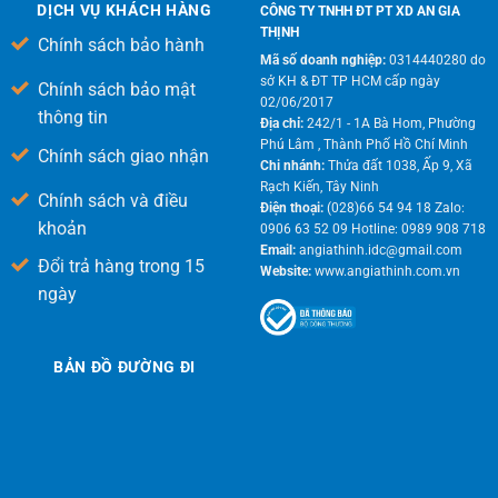
DỊCH VỤ KHÁCH HÀNG
CÔNG TY TNHH ĐT PT XD AN GIA
THỊNH
Chính sách bảo hành
Mã số doanh nghiệp:
0314440280 do
sở KH & ĐT TP HCM cấp ngày
Chính sách bảo mật
02/06/2017
thông tin
Địa chỉ:
242/1 - 1A Bà Hom, Phường
Phú Lâm , Thành Phố Hồ Chí Minh
Chính sách giao nhận
Chi nhánh:
Thửa đất 1038, Ấp 9, Xã
Rạch Kiến, Tây Ninh
Chính sách và điều
Điện thoại:
(028)66 54 94 18 Zalo:
khoản
0906 63 52 09 Hotline: 0989 908 718
Email:
angiathinh.idc@gmail.com
Đổi trả hàng trong 15
Website:
www.angiathinh.com.vn
ngày
BẢN ĐỒ ĐƯỜNG ĐI