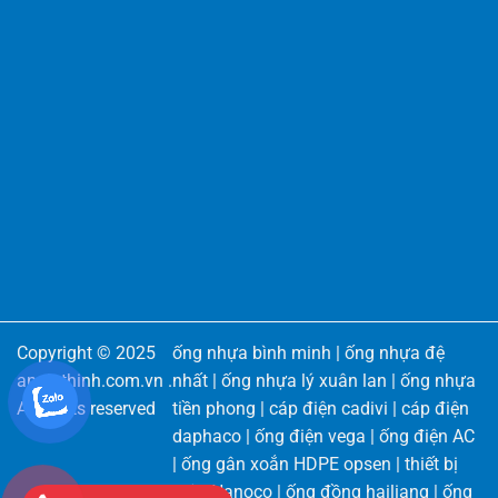
Copyright © 2025
ống nhựa bình minh
|
ống nhựa đệ
angiathinh.com.vn
.
nhất
|
ống nhựa lý xuân lan
|
ống nhựa
All rights reserved
tiền phong
|
cáp điện cadivi
|
cáp điện
daphaco
|
ống điện vega
|
ống điện AC
|
ống gân xoắn HDPE opsen
|
thiết bị
điện Nanoco
|
ống đồng hailiang
|
ống