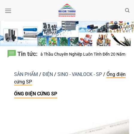
Bỏ
qua
nội
dung
Tin tức:
Nhà Thầu Chuyên Nghiệp Luôn Tính Đến 20 Năm Sử Dụng Thay Vì Chỉ Gi
SẢN PHẨM
/
ĐIỆN
/
SINO - VANLOCK - SP
/
Ống điện
cứng SP
ỐNG ĐIỆN CỨNG SP