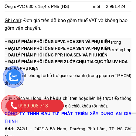
Ống uPVC 630 x 15,4 x PN5 (HS)
mét
2.951.424
Ghi chú
: Đơn giá trên đã bao gồm thuế VAT và không bao
gồm vận chuyển.
– ĐẠI LÝ
PHÂN PHỐI ỐNG UPVC HOA SEN VÀ PHỤ KIỆN
Trong
– ĐẠI LÝ
PHÂN PHỐI ỐNG HDPE HOA SEN VÀ PHỤ KIỆN
trường hợp
– ĐẠI LÝ
PHÂN PHỐI ỐNG PPR HOA SEN VÀ PHỤ KIỆN
– ĐẠI LÝ
PHÂN PHỐI ỐNG PPR 2 LỚP CHỊU TIA CỰC TÍM UV HOA
SEN VÀ PHỤ KIỆN
khách ở tỉnh chúng tôi hỗ trợ giao ra chành (trong phạm vi TP.HCM)
đi tỉnh đó.
Qúy khách vui lòng liên hệ địa chỉ trên hoặc liên hệ trực tiếp thông
0989 908 718
tin sau
để được tư vấn và hỗ trợ giá chiết khấu tốt nhất.
CÔNG TY TNHH ĐẦU TƯ PHÁT TRIỂN XÂY DỰNG AN GIA
THỊNH
Add:
242/1 – 242/1A Bà Hom, Phường Phú Lâm, TP. Hồ Chí