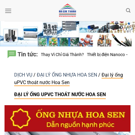
Bỏ
qua
nội
dung
Tin tức:
Giá Thành?
Thiết bị điện Nanoco – Vì sao những công trình bền vững luôn
DỊCH VỤ
/
ĐẠI LÝ ỐNG NHỰA HOA SEN
/
Đại lý ống
uPVC thoát nước Hoa Sen
ĐẠI LÝ ỐNG UPVC THOÁT NƯỚC HOA SEN