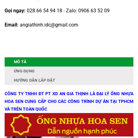
Gọi ngay:
028.66 54 94 18 - Zalo: 0906 63 52 09
Email:
angiathinh.idc@gmail.com
MÔ TẢ
ỨNG DỤNG
HƯỚNG DẪN LẮP ĐẶT
CÔNG TY TNHH ĐT PT XD AN GIA THỊNH LÀ ĐẠI LÝ ỐNG NHỰA
HOA SEN CUNG CẤP CHO CÁC CÔNG TRÌNH DỰ ÁN TẠI TPHCM
VÀ TRÊN TOÀN QUỐC