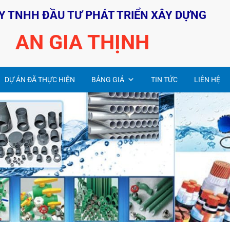
Y TNHH ĐẦU TƯ PHÁT TRIỂN XÂY DỰNG
AN GIA THỊNH
DỰ ÁN ĐÃ THỰC HIỆN
BẢNG GIÁ
TIN TỨC
LIÊN HỆ