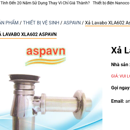
ay Vì Chỉ Giá Thành?
Thiết bị điện Nanoco – Vì sao những công trình bề
ẢN PHẨM
/
THIẾT BỊ VỆ SINH
/
ASPAVN
/
Xả Lavabo XLA602 A
Ả LAVABO XLA602 ASPAVN
Xả 
Nhà sản 
GIÁ: VUI 
Gọi ngay
Email:
an