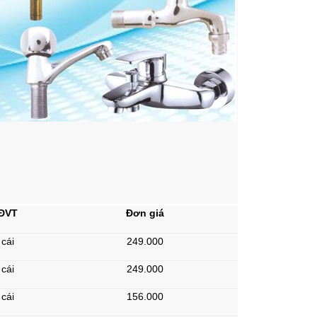
ĐVT
Đơn giá
cái
249.000
cái
249.000
cái
156.000