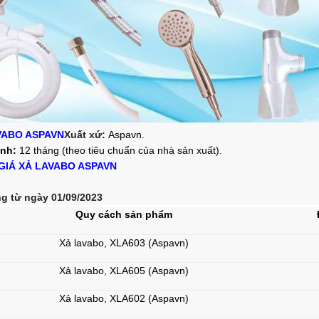
VABO ASPAVN
Xuất xứ:
Aspavn.
nh:
12 tháng (theo tiêu chuẩn của nhà sản xuất).
GIÁ XẢ LAVABO ASPAVN
g từ ngày 01/09/2023
Quy cách sản phẩm
Xả lavabo, XLA603 (Aspavn)
Xả lavabo, XLA605 (Aspavn)
Xả lavabo, XLA602 (Aspavn)