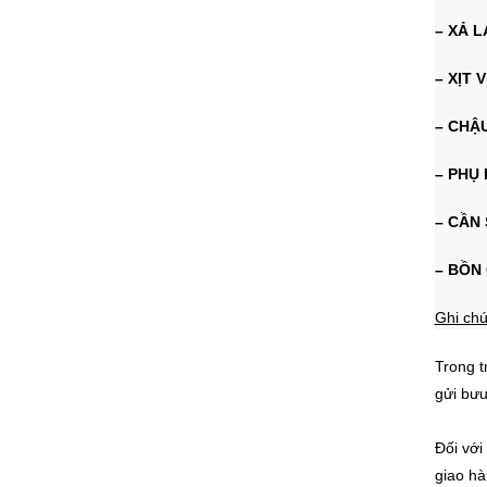
– XẢ 
– XỊT 
– CHẬ
– PHỤ 
– CẦN
– BỒN
Ghi ch
Trong t
gửi bưu
Đối với
giao hà