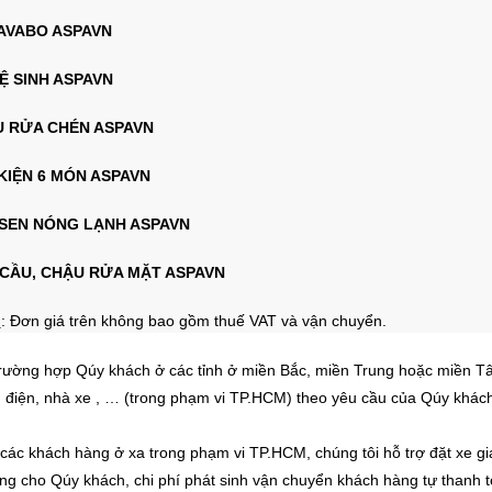
LAVABO ASPAVN
VỆ SINH ASPAVN
U RỬA CHÉN ASPAVN
KIỆN 6 MÓN ASPAVN
 SEN NÓNG LẠNH ASPAVN
 CẦU, CHẬU RỬA MẶT ASPAVN
ú
: Đơn giá trên không bao gồm thuế VAT và vận chuyển.
rường hợp Qúy khách ở các tỉnh ở miền Bắc, miền Trung hoặc miền Tây,
 điện, nhà xe , …
(trong phạm vi TP.HCM)
theo yêu cầu của Qúy khách
 các khách hàng ở xa trong phạm vi TP.HCM, chúng tôi hỗ trợ đặt xe g
ng cho Qúy khách, chi phí phát sinh vận chuyển khách hàng tự thanh 