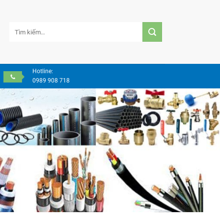
Tìm
kiếm:
Hotline:
0989 908 718