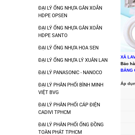
ĐẠI LÝ ỐNG NHỰA GÂN XOẮN
HDPE OPSEN
ĐẠI LÝ ỐNG NHỰA GÂN XOẮN
HDPE SANTO
ĐẠI LÝ ỐNG NHỰA HOA SEN
XẢ LA
ĐẠI LÝ ỐNG NHỰA LÝ XUÂN LAN
Bảo hà
BẢNG 
ĐẠI LÝ PANASONIC - NANOCO
Áp dụn
ĐẠI LÝ PHÂN PHỐI BÌNH MINH
VIỆT BVG
ĐẠI LÝ PHÂN PHỐI CÁP ĐIỆN
CADIVI TPHCM
ĐẠI LÝ PHÂN PHỐI ỐNG ĐỒNG
TOÀN PHÁT TPHCM