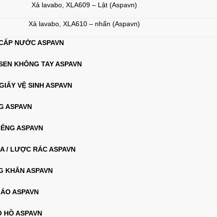
Xả lavabo, XLA609 – Lật (Aspavn)
Xả lavabo, XLA610 – nhấn (Aspavn)
 CẤP NƯỚC ASPAVN
 SEN KHÔNG TAY ASPAVN
GIẤY VỆ SINH ASPAVN
NG ASPAVN
IẾNG ASPAVN
GA / LƯỢC RÁC ASPAVN
G KHĂN ASPAVN
 ÁO ASPAVN
O HỒ ASPAVN