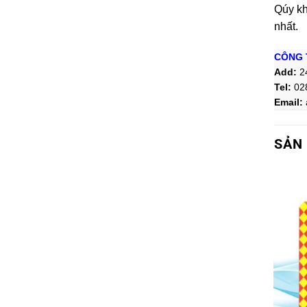
Qúy khá
nhất.
CÔNG 
Add:
2
Tel:
02
Email:
SẢN