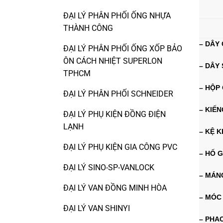
ĐẠI LÝ PHÂN PHỐI ỐNG NHỰA
THÀNH CÔNG
– DÂY
ĐẠI LÝ PHÂN PHỐI ỐNG XỐP BẢO
ÔN CÁCH NHIỆT SUPERLON
– DÂY
TPHCM
– HỘP 
ĐẠI LÝ PHÂN PHỐI SCHNEIDER
– KIẾ
ĐẠI LÝ PHỤ KIỆN ĐỒNG ĐIỆN
LẠNH
– KỆ K
ĐẠI LÝ PHỤ KIỆN GIA CÔNG PVC
– HỐ 
ĐẠI LÝ SINO-SP-VANLOCK
– MÁN
ĐẠI LÝ VAN ĐỒNG MINH HÒA
– MÓC
ĐẠI LÝ VAN SHINYI
– PHA