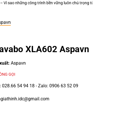
n vững luôn chú trọng từng thiết bị điện nhỏ?
Keo Dán Bảo Ôn Superlon
spavn
Lavabo XLA602 Aspavn
xuất:
Aspavn
LÒNG GỌI
:
028.66 54 94 18 - Zalo: 0906 63 52 09
giathinh.idc@gmail.com