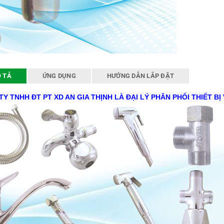
 TẢ
ỨNG DỤNG
HƯỚNG DẪN LẮP ĐẶT
Y TNHH ĐT PT XD AN GIA THỊNH LÀ ĐẠI LÝ PHÂN PHỐI THIẾT BỊ 