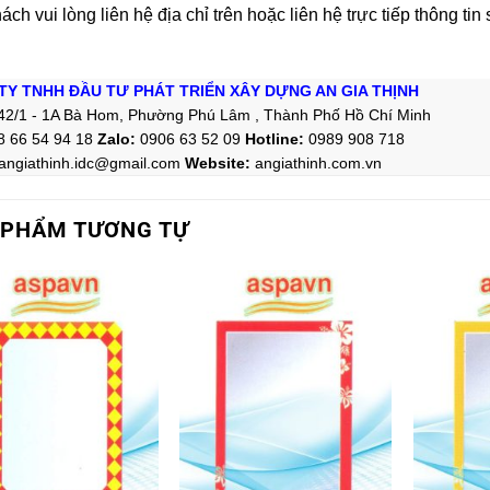
ch vui lòng liên hệ địa chỉ trên hoặc liên hệ trực tiếp thông tin
TY TNHH ĐẦU TƯ PHÁT TRIỂN XÂY DỰNG AN GIA THỊNH
42/1 - 1A Bà Hom, Phường Phú Lâm , Thành Phố Hồ Chí Minh
8 66 54 94 18
Zalo
:
0906 63 52 09
Hotline
:
0989 908 718
angiathinh.idc@gmail.com
Website:
angiathinh.
com.vn
 PHẨM TƯƠNG TỰ