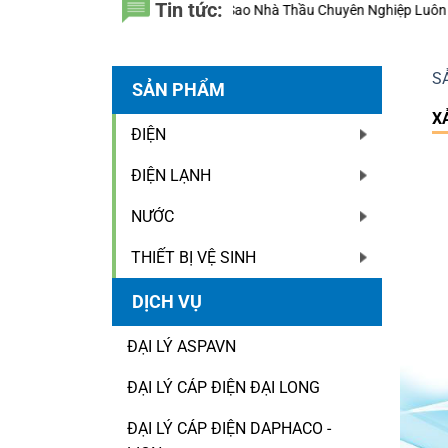
Tin tức:
ất – Vì Sao Nhà Thầu Chuyên Nghiệp Luôn Tính Đến 20 Năm Sử Dụng Th
S
SẢN PHẨM
X
ĐIỆN
ĐIỆN LẠNH
NƯỚC
THIẾT BỊ VỆ SINH
DỊCH VỤ
ĐẠI LÝ ASPAVN
ĐẠI LÝ CÁP ĐIỆN ĐẠI LONG
ĐẠI LÝ CÁP ĐIỆN DAPHACO -