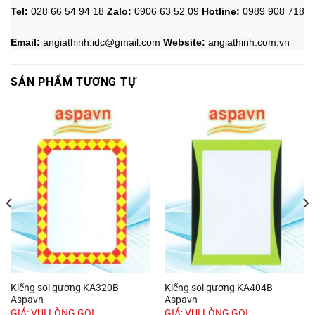
Tel:
028 66 54 94 18
Zalo
:
0906 63 52 09
Hotline
:
0989 908 718
Email:
angiathinh.idc@gmail.com
Website:
angiathinh.
com.vn
SẢN PHẨM TƯƠNG TỰ
Kiếng soi gương KA320B
Kiếng soi gương KA404B
Aspavn
Aspavn
GIÁ: VUI LÒNG GỌI
GIÁ: VUI LÒNG GỌI