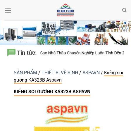
Bỏ
qua
nội
dung
Tin tức:
o Nhà Thầu Chuyên Nghiệp Luôn Tính Đến 20 Năm Sử Dụng Thay Vì Chỉ 
SẢN PHẨM
/
THIẾT BỊ VỆ SINH
/
ASPAVN
/
Kiếng soi
gương KA323B Aspavn
KIẾNG SOI GƯƠNG KA323B ASPAVN