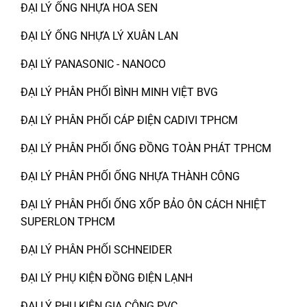
ĐẠI LÝ ỐNG NHỰA HOA SEN
ĐẠI LÝ ỐNG NHỰA LÝ XUÂN LAN
ĐẠI LÝ PANASONIC - NANOCO
ĐẠI LÝ PHÂN PHỐI BÌNH MINH VIỆT BVG
ĐẠI LÝ PHÂN PHỐI CÁP ĐIỆN CADIVI TPHCM
ĐẠI LÝ PHÂN PHỐI ỐNG ĐỒNG TOÀN PHÁT TPHCM
ĐẠI LÝ PHÂN PHỐI ỐNG NHỰA THÀNH CÔNG
ĐẠI LÝ PHÂN PHỐI ỐNG XỐP BẢO ÔN CÁCH NHIỆT
SUPERLON TPHCM
ĐẠI LÝ PHÂN PHỐI SCHNEIDER
ĐẠI LÝ PHỤ KIỆN ĐỒNG ĐIỆN LẠNH
ĐẠI LÝ PHỤ KIỆN GIA CÔNG PVC