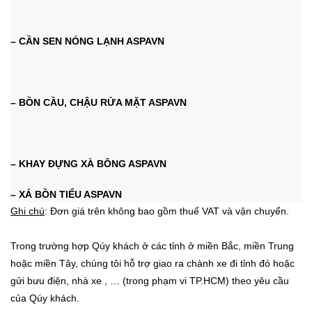
– CẦN SEN NÓNG LẠNH ASPAVN
– BỒN CẦU, CHẬU RỬA MẶT ASPAVN
– KHAY ĐỰNG XÀ BÔNG ASPAVN
– XẢ BỒN TIỂU ASPAVN
Ghi chú
: Đơn giá trên không bao gồm thuế VAT và vận chuyển.
Trong trường hợp Qúy khách ở các tỉnh ở miền Bắc, miền Trung
hoặc miền Tây, chúng tôi hỗ trợ giao ra chành xe đi tỉnh đó hoặc
gửi bưu điện, nhà xe , …
(trong phạm vi TP.HCM)
theo yêu cầu
của Qúy khách.