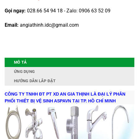
Gọi ngay:
028.66 54 94 18 - Zalo: 0906 63 52 09
Email:
angiathinh.idc@gmail.com
MÔ TẢ
ỨNG DỤNG
HƯỚNG DẪN LẮP ĐẶT
CÔNG TY TNHH ĐT PT XD AN GIA THỊNH LÀ ĐẠI LÝ PHÂN
PHỐI THIẾT BỊ VỆ SINH ASPAVN TẠI TP. HỒ CHÍ MINH