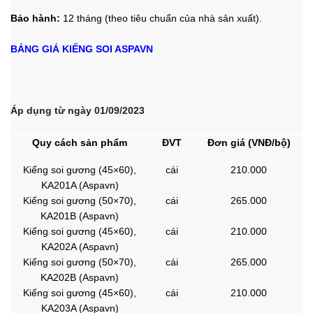
Bảo hành:
12 tháng (theo tiêu chuẩn của nhà sản xuất).
BẢNG GIÁ KIẾNG SOI ASPAVN
Áp dụng từ ngày 01/09/2023
Quy cách sản phẩm
ĐVT
Đơn giá (VNĐ/bộ)
Kiếng soi gương (45×60),
cái
210.000
KA201A (Aspavn)
Kiếng soi gương (50×70),
cái
265.000
KA201B (Aspavn)
Kiếng soi gương (45×60),
cái
210.000
KA202A (Aspavn)
Kiếng soi gương (50×70),
cái
265.000
KA202B (Aspavn)
Kiếng soi gương (45×60),
cái
210.000
KA203A (Aspavn)