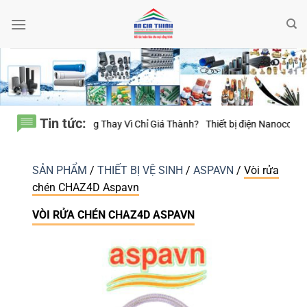
Bỏ
qua
nội
dung
Tin tức:
 Thay Vì Chỉ Giá Thành?
Thiết bị điện Nanoco – Vì sao những công trình
SẢN PHẨM
/
THIẾT BỊ VỆ SINH
/
ASPAVN
/
Vòi rửa
chén CHAZ4D Aspavn
VÒI RỬA CHÉN CHAZ4D ASPAVN