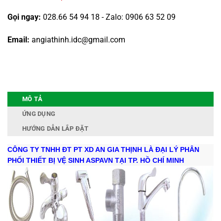
Gọi ngay:
028.66 54 94 18 - Zalo: 0906 63 52 09
Email:
angiathinh.idc@gmail.com
MÔ TẢ
ỨNG DỤNG
HƯỚNG DẪN LẮP ĐẶT
CÔNG TY TNHH ĐT PT XD AN GIA THỊNH LÀ ĐẠI LÝ PHÂN
PHỐI THIẾT BỊ VỆ SINH ASPAVN TẠI TP. HỒ CHÍ MINH