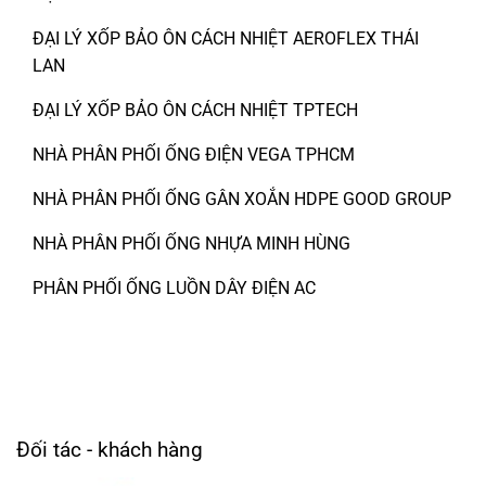
ĐẠI LÝ XỐP BẢO ÔN CÁCH NHIỆT AEROFLEX THÁI
LAN
ĐẠI LÝ XỐP BẢO ÔN CÁCH NHIỆT TPTECH
NHÀ PHÂN PHỐI ỐNG ĐIỆN VEGA TPHCM
NHÀ PHÂN PHỐI ỐNG GÂN XOẮN HDPE GOOD GROUP
NHÀ PHÂN PHỐI ỐNG NHỰA MINH HÙNG
PHÂN PHỐI ỐNG LUỒN DÂY ĐIỆN AC
Đối tác - khách hàng