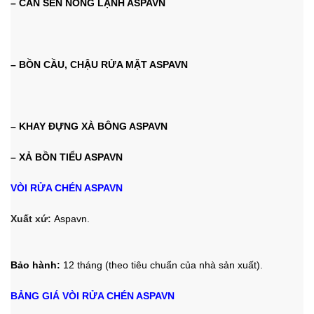
– CẦN SEN NÓNG LẠNH ASPAVN
– BỒN CẦU, CHẬU RỬA MẶT ASPAVN
– KHAY ĐỰNG XÀ BÔNG ASPAVN
– XẢ BỒN TIỂU ASPAVN
VÒI RỬA CHÉN ASPAVN
Xuất xứ:
Aspavn.
Bảo hành:
12 tháng (theo tiêu chuẩn của nhà sản xuất).
BẢNG GIÁ VÒI RỬA CHÉN ASPAVN