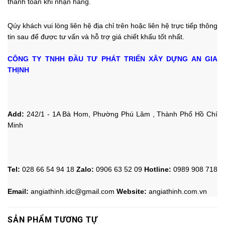
thanh toán khi nhận hàng.
Qúy khách vui lòng liên hệ địa chỉ trên hoặc liên hệ trực tiếp thông
tin sau
để được tư vấn và hỗ trợ giá chiết khấu tốt nhất.
CÔNG TY TNHH ĐẦU TƯ PHÁT TRIỂN XÂY DỰNG AN GIA
THỊNH
Add:
242/1 - 1A Bà Hom, Phường Phú Lâm , Thành Phố Hồ Chí
Minh
Tel:
028 66 54 94 18
Zalo
:
0906 63 52 09
Hotline
:
0989 908 718
Email:
angiathinh.idc@gmail.com
Website:
angiathinh.
com.vn
SẢN PHẨM TƯƠNG TỰ