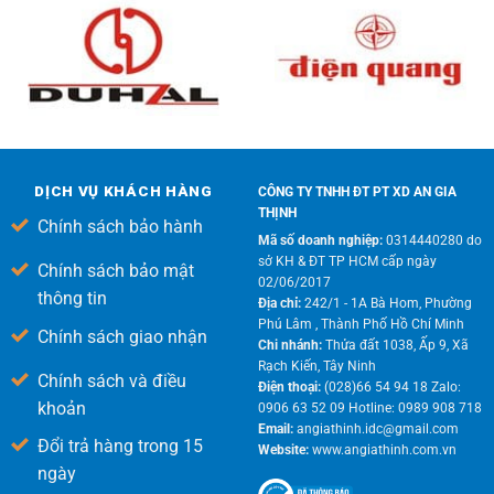
DỊCH VỤ KHÁCH HÀNG
CÔNG TY TNHH ĐT PT XD AN GIA
THỊNH
Chính sách bảo hành
Mã số doanh nghiệp:
0314440280 do
sở KH & ĐT TP HCM cấp ngày
Chính sách bảo mật
02/06/2017
thông tin
Địa chỉ:
242/1 - 1A Bà Hom, Phường
Phú Lâm , Thành Phố Hồ Chí Minh
Chính sách giao nhận
Chi nhánh:
Thửa đất 1038, Ấp 9, Xã
Rạch Kiến, Tây Ninh
Chính sách và điều
Điện thoại:
(028)66 54 94 18 Zalo:
khoản
0906 63 52 09 Hotline: 0989 908 718
Email:
angiathinh.idc@gmail.com
Đổi trả hàng trong 15
Website:
www.angiathinh.com.vn
ngày