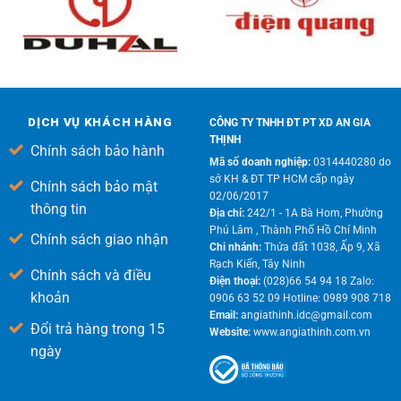
DỊCH VỤ KHÁCH HÀNG
CÔNG TY TNHH ĐT PT XD AN GIA
THỊNH
Chính sách bảo hành
Mã số doanh nghiệp:
0314440280 do
sở KH & ĐT TP HCM cấp ngày
Chính sách bảo mật
02/06/2017
thông tin
Địa chỉ:
242/1 - 1A Bà Hom, Phường
Phú Lâm , Thành Phố Hồ Chí Minh
Chính sách giao nhận
Chi nhánh:
Thửa đất 1038, Ấp 9, Xã
Rạch Kiến, Tây Ninh
Chính sách và điều
Điện thoại:
(028)66 54 94 18 Zalo:
khoản
0906 63 52 09 Hotline: 0989 908 718
Email:
angiathinh.idc@gmail.com
Đổi trả hàng trong 15
Website:
www.angiathinh.com.vn
ngày