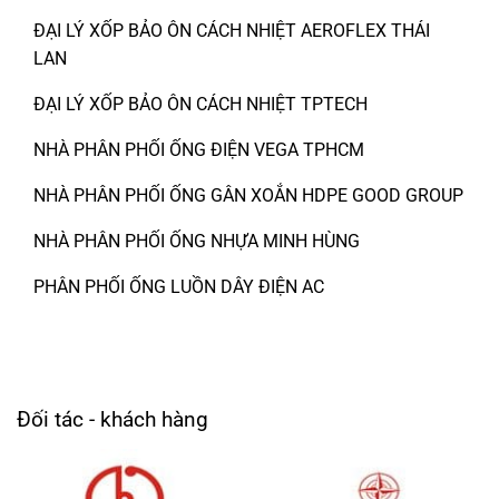
ĐẠI LÝ XỐP BẢO ÔN CÁCH NHIỆT AEROFLEX THÁI
LAN
ĐẠI LÝ XỐP BẢO ÔN CÁCH NHIỆT TPTECH
NHÀ PHÂN PHỐI ỐNG ĐIỆN VEGA TPHCM
NHÀ PHÂN PHỐI ỐNG GÂN XOẮN HDPE GOOD GROUP
NHÀ PHÂN PHỐI ỐNG NHỰA MINH HÙNG
PHÂN PHỐI ỐNG LUỒN DÂY ĐIỆN AC
Đối tác - khách hàng