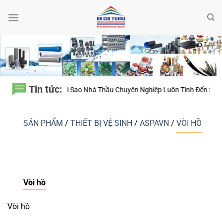
Bỏ
qua
nội
dung
Tin tức:
 Vì Sao Nhà Thầu Chuyên Nghiệp Luôn Tính Đến 20 Năm Sử Dụng Thay V
SẢN PHẨM
/
THIẾT BỊ VỆ SINH
/
ASPAVN
/
VÒI HỒ
Vòi hồ
Vòi hồ