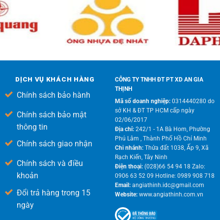
DỊCH VỤ KHÁCH HÀNG
CÔNG TY TNHH ĐT PT XD AN GIA
THỊNH
Chính sách bảo hành
Mã số doanh nghiệp:
0314440280 do
sở KH & ĐT TP HCM cấp ngày
Chính sách bảo mật
02/06/2017
thông tin
Địa chỉ:
242/1 - 1A Bà Hom, Phường
Phú Lâm , Thành Phố Hồ Chí Minh
Chính sách giao nhận
Chi nhánh:
Thửa đất 1038, Ấp 9, Xã
Rạch Kiến, Tây Ninh
Chính sách và điều
Điện thoại:
(028)66 54 94 18 Zalo:
khoản
0906 63 52 09 Hotline: 0989 908 718
Email:
angiathinh.idc@gmail.com
Đổi trả hàng trong 15
Website:
www.angiathinh.com.vn
ngày