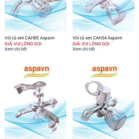
Vòi củ sen CAHBE Aspavn
Vòi củ sen CAHS4 Aspavn
GIÁ: VUI LÒNG GỌI
GIÁ: VUI LÒNG GỌI
Xem chi tiết
Xem chi tiết