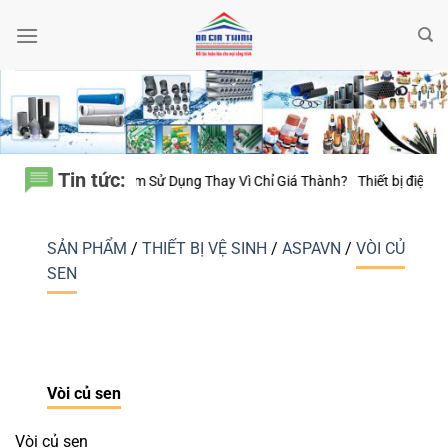
Bỏ
qua
nội
dung
Tin tức:
 Năm Sử Dụng Thay Vì Chỉ Giá Thành?
Thiết bị điện Nanoco – Vì sao nh
SẢN PHẨM
/
THIẾT BỊ VỆ SINH
/
ASPAVN
/
VÒI CỦ
SEN
Vòi củ sen
Vòi củ sen