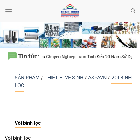
Bỏ
qua
nội
dung
Tin tức:
 Vì Sao Nhà Thầu Chuyên Nghiệp Luôn Tính Đến 20 Năm Sử Dụng Thay V
SẢN PHẨM
/
THIẾT BỊ VỆ SINH
/
ASPAVN
/
VÒI BÌNH
LỌC
Vòi bình lọc
Vòi bình lọc