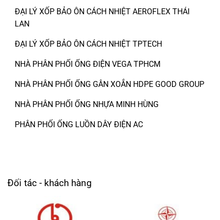
ĐẠI LÝ XỐP BẢO ÔN CÁCH NHIỆT AEROFLEX THÁI
LAN
ĐẠI LÝ XỐP BẢO ÔN CÁCH NHIỆT TPTECH
NHÀ PHÂN PHỐI ỐNG ĐIỆN VEGA TPHCM
NHÀ PHÂN PHỐI ỐNG GÂN XOẮN HDPE GOOD GROUP
NHÀ PHÂN PHỐI ỐNG NHỰA MINH HÙNG
PHÂN PHỐI ỐNG LUỒN DÂY ĐIỆN AC
Đối tác - khách hàng