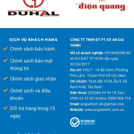
DỊCH VỤ KHÁCH HÀNG
CÔNG TY TNHH ĐT PT XD AN GIA
THỊNH
Chính sách bảo hành
Mã số doanh nghiệp:
0314440280 do
sở KH & ĐT TP HCM cấp ngày
Chính sách bảo mật
02/06/2017
thông tin
Địa chỉ:
242/1 - 1A Bà Hom, Phường
Phú Lâm , Thành Phố Hồ Chí Minh
Chính sách giao nhận
Chi nhánh:
Thửa đất 1038, Ấp 9, Xã
Rạch Kiến, Tây Ninh
Chính sách và điều
Điện thoại:
(028)66 54 94 18 Zalo:
khoản
0906 63 52 09 Hotline: 0989 908 718
Email:
angiathinh.idc@gmail.com
Đổi trả hàng trong 15
Website:
www.angiathinh.com.vn
ngày