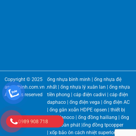
Copyright © 2025
ống nhựa bình minh
|
ống nhựa đệ
angiathinh.com.vn
.
nhất
|
ống nhựa lý xuân lan
|
ống nhựa
All rights reserved
tiền phong
|
cáp điện cadivi
|
cáp điện
daphaco
|
ống điện vega
|
ống điện AC
|
ống gân xoắn HDPE opsen
|
thiết bị
điện Nanoco
|
ống đồng hailiang
|
ống
0989 908 718
đồng toàn phát
|
ống đồng tpcopper
|
xốp bảo ôn cách nhiệt superlon