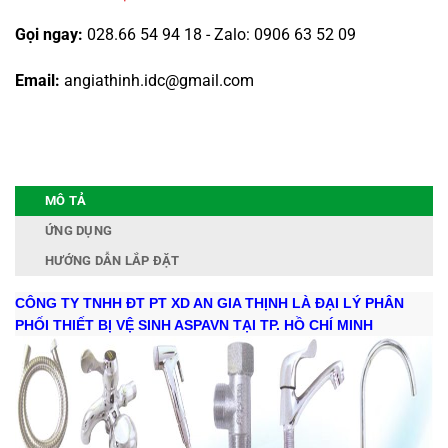
Gọi ngay:
028.66 54 94 18 - Zalo: 0906 63 52 09
Email:
angiathinh.idc@gmail.com
MÔ TẢ
ỨNG DỤNG
HƯỚNG DẪN LẮP ĐẶT
CÔNG TY TNHH ĐT PT XD AN GIA THỊNH LÀ ĐẠI LÝ PHÂN
PHỐI THIẾT BỊ VỆ SINH ASPAVN TẠI TP. HỒ CHÍ MINH