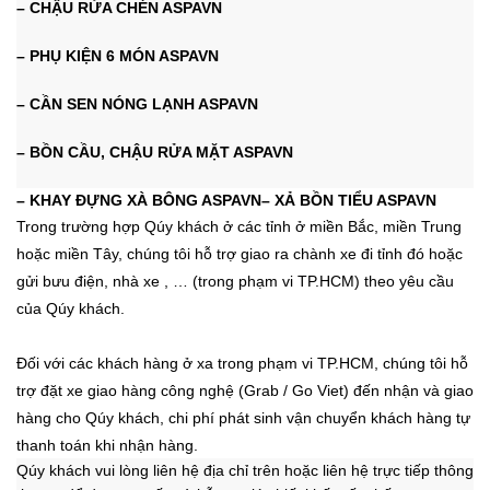
– CHẬU RỬA CHÉN ASPAVN
– PHỤ KIỆN 6 MÓN ASPAVN
– CẦN SEN NÓNG LẠNH ASPAVN
– BỒN CẦU, CHẬU RỬA MẶT ASPAVN
– KHAY ĐỰNG XÀ BÔNG ASPAVN
– XẢ BỒN TIỂU ASPAVN
Trong trường hợp Qúy khách ở các tỉnh ở miền Bắc, miền Trung
hoặc miền Tây, chúng tôi hỗ trợ giao ra chành xe đi tỉnh đó hoặc
gửi bưu điện, nhà xe , …
(trong phạm vi TP.HCM)
theo yêu cầu
của Qúy khách.
Đối với các khách hàng ở xa trong phạm vi TP.HCM, chúng tôi hỗ
trợ đặt xe giao hàng công nghệ (Grab / Go Viet) đến nhận và giao
hàng cho Qúy khách, chi phí phát sinh vận chuyển khách hàng tự
thanh toán khi nhận hàng.
Qúy khách vui lòng liên hệ địa chỉ trên hoặc liên hệ trực tiếp thông