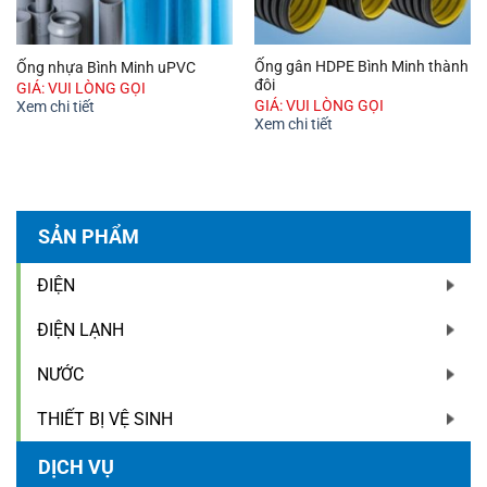
Ống gân HDPE Bình Minh thành
Ống nhựa Bình Minh uPVC
đôi
GIÁ: VUI LÒNG GỌI
GIÁ: VUI LÒNG GỌI
Xem chi tiết
Xem chi tiết
SẢN PHẨM
ĐIỆN
ĐIỆN LẠNH
NƯỚC
THIẾT BỊ VỆ SINH
DỊCH VỤ