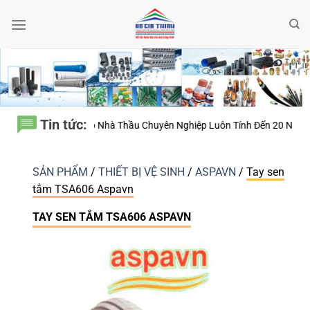
Bỏ
qua
nội
dung
Tin tức:
ao Nhà Thầu Chuyên Nghiệp Luôn Tính Đến 20 Năm Sử Dụng Thay Vì Chỉ
SẢN PHẨM
/
THIẾT BỊ VỆ SINH
/
ASPAVN
/
Tay sen
tắm TSA606 Aspavn
TAY SEN TẮM TSA606 ASPAVN