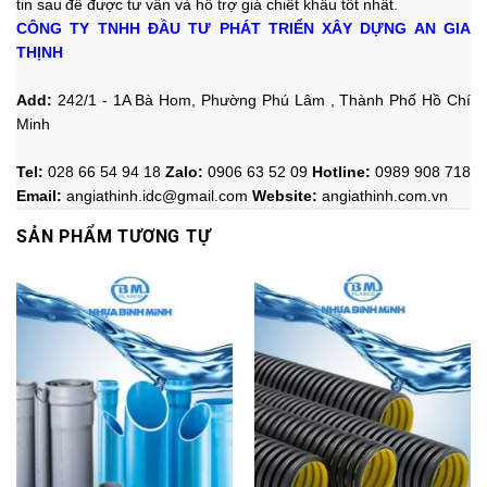
tin sau
để được tư vấn và hỗ trợ giá chiết khấu tốt nhất.
CÔNG TY TNHH ĐẦU TƯ PHÁT TRIỂN XÂY DỰNG AN GIA
THỊNH
Add:
242/1 - 1A Bà Hom, Phường Phú Lâm , Thành Phố Hồ Chí
Minh
Tel:
028 66 54 94 18
Zalo
:
0906 63 52 09
Hotline
:
0989 908 718
Email:
angiathinh.idc@gmail.com
Website:
angiathinh.
com.vn
SẢN PHẨM TƯƠNG TỰ