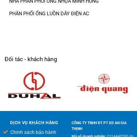
NHÀ PHÂN PHỐI ỐNG NHỰA MINH HÙNG
PHÂN PHỐI ỐNG LUỒN DÂY ĐIỆN AC
Đối tác - khách hàng
DỊCH VỤ KHÁCH HÀNG
CÔNG TY TNHH ĐT PT XD AN GIA
THỊNH
Chính sách bảo hành
Mã số doanh nghiệp:
0314440280 do