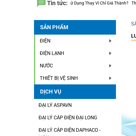
Tin tức:
20 Năm Sử Dụng Thay Vì Chỉ Giá Thành?
Thiết bị điện Nanoco – Vì sao 
S
SẢN PHẨM
L
ĐIỆN
ĐIỆN LẠNH
NƯỚC
THIẾT BỊ VỆ SINH
DỊCH VỤ
ĐẠI LÝ ASPAVN
ĐẠI LÝ CÁP ĐIỆN ĐẠI LONG
ĐẠI LÝ CÁP ĐIỆN DAPHACO -