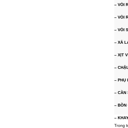
– VÒI
– VÒI
– VÒI 
– XẢ 
– XỊT 
– CHẬ
– PHỤ 
– CẦN
– BỒN
– KHA
Trong t