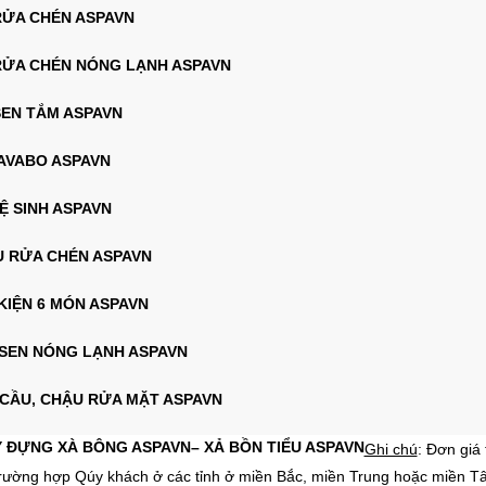
 RỬA CHÉN ASPAVN
 RỬA CHÉN NÓNG LẠNH ASPAVN
SEN TẮM ASPAVN
LAVABO ASPAVN
VỆ SINH ASPAVN
U RỬA CHÉN ASPAVN
KIỆN 6 MÓN ASPAVN
 SEN NÓNG LẠNH ASPAVN
 CẦU, CHẬU RỬA MẶT ASPAVN
Y ĐỰNG XÀ BÔNG ASPAVN
– XẢ BỒN TIỂU ASPAVN
Ghi chú
: Đơn giá
rường hợp Qúy khách ở các tỉnh ở miền Bắc, miền Trung hoặc miền Tây,