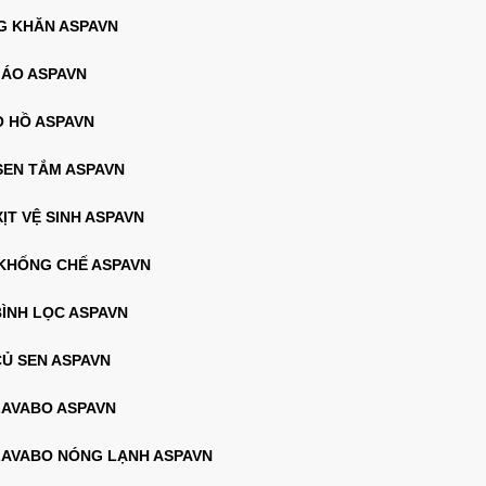
G KHĂN ASPAVN
 ÁO ASPAVN
O HỒ ASPAVN
 SEN TẮM ASPAVN
XỊT VỆ SINH ASPAVN
 KHỐNG CHẾ ASPAVN
BÌNH LỌC ASPAVN
CỦ SEN ASPAVN
 LAVABO ASPAVN
 LAVABO NÓNG LẠNH ASPAVN