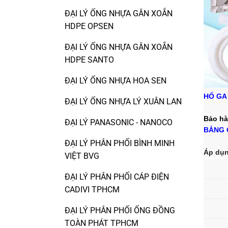
ĐẠI LÝ ỐNG NHỰA GÂN XOẮN
HDPE OPSEN
ĐẠI LÝ ỐNG NHỰA GÂN XOẮN
HDPE SANTO
ĐẠI LÝ ỐNG NHỰA HOA SEN
HỐ GA
ĐẠI LÝ ỐNG NHỰA LÝ XUÂN LAN
Bảo hà
ĐẠI LÝ PANASONIC - NANOCO
BẢNG 
ĐẠI LÝ PHÂN PHỐI BÌNH MINH
Áp dụn
VIỆT BVG
ĐẠI LÝ PHÂN PHỐI CÁP ĐIỆN
CADIVI TPHCM
ĐẠI LÝ PHÂN PHỐI ỐNG ĐỒNG
TOÀN PHÁT TPHCM