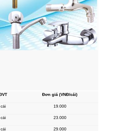
ĐVT
Đơn giá (VNĐ/cái)
cái
19.000
cái
23.000
cái
29.000