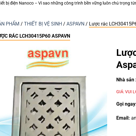
những công trình bền vững luôn chú trọng từng thiết bị điện nhỏ?
Keo Dá
ẢN PHẨM
/
THIẾT BỊ VỆ SINH
/
ASPAVN
/
Lược rác LCH30415P
ƯỢC RÁC LCH30415P60 ASPAVN
Lượ
Asp
Nhà sản 
GIÁ: VUI 
Gọi ngay
Email:
an