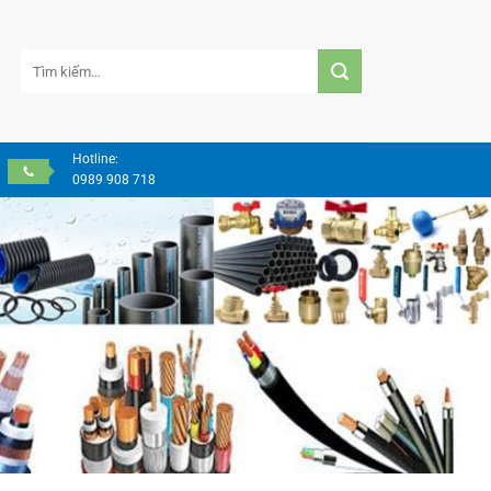
Tìm
kiếm:
Hotline:
0989 908 718