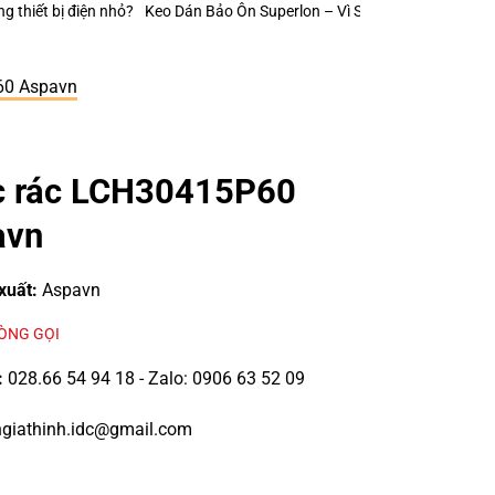
n Bảo Ôn Superlon – Vì Sao Một Đường Keo Đúng Kỹ Thuật Có Thể Kéo D
60 Aspavn
c rác LCH30415P60
avn
xuất:
Aspavn
LÒNG GỌI
:
028.66 54 94 18 - Zalo: 0906 63 52 09
giathinh.idc@gmail.com