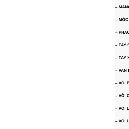
– MÁN
– MÓC
– PHA
– TAY
– TAY 
– VAN
– VÒI 
– VÒI 
– VÒI
– VÒI