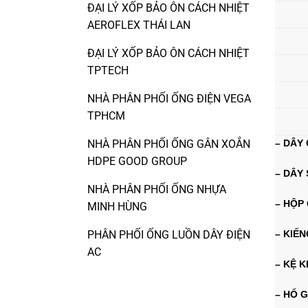
ĐẠI LÝ XỐP BẢO ÔN CÁCH NHIỆT
AEROFLEX THÁI LAN
ĐẠI LÝ XỐP BẢO ÔN CÁCH NHIỆT
TPTECH
NHÀ PHÂN PHỐI ỐNG ĐIỆN VEGA
TPHCM
NHÀ PHÂN PHỐI ỐNG GÂN XOẮN
– DÂY
HDPE GOOD GROUP
– DÂY
NHÀ PHÂN PHỐI ỐNG NHỰA
– HỘP 
MINH HÙNG
PHÂN PHỐI ỐNG LUỒN DÂY ĐIỆN
– KIẾ
AC
– KỆ K
– HỐ 