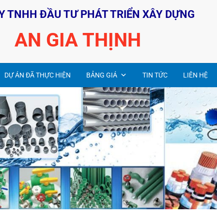
Y TNHH ĐẦU TƯ PHÁT TRIỂN XÂY DỰNG
AN GIA THỊNH
DỰ ÁN ĐÃ THỰC HIỆN
BẢNG GIÁ
TIN TỨC
LIÊN HỆ