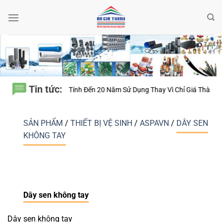
Bỏ
qua
nội
dung
Tin tức:
huyên Nghiệp Luôn Tính Đến 20 Năm Sử Dụng Thay Vì Chỉ Giá Thành?
T
SẢN PHẨM
/
THIẾT BỊ VỆ SINH
/
ASPAVN
/
DÂY SEN
KHÔNG TAY
Dây sen không tay
Dây sen không tay