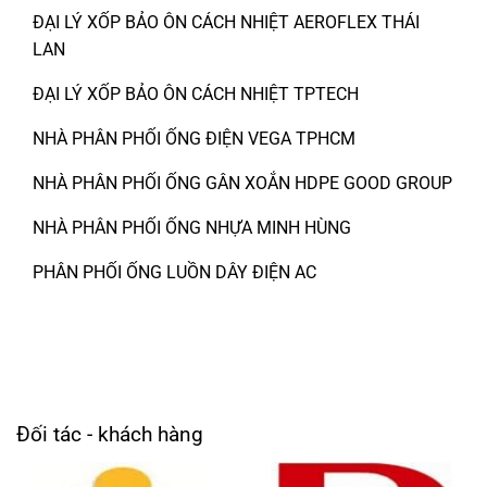
ĐẠI LÝ XỐP BẢO ÔN CÁCH NHIỆT AEROFLEX THÁI
LAN
ĐẠI LÝ XỐP BẢO ÔN CÁCH NHIỆT TPTECH
NHÀ PHÂN PHỐI ỐNG ĐIỆN VEGA TPHCM
NHÀ PHÂN PHỐI ỐNG GÂN XOẮN HDPE GOOD GROUP
NHÀ PHÂN PHỐI ỐNG NHỰA MINH HÙNG
PHÂN PHỐI ỐNG LUỒN DÂY ĐIỆN AC
Đối tác - khách hàng