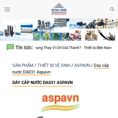
Bỏ
qua
nội
dung
Tin tức:
ử Dụng Thay Vì Chỉ Giá Thành?
Thiết bị điện Nanoco – Vì sao những côn
SẢN PHẨM
/
THIẾT BỊ VỆ SINH
/
ASPAVN
/
Dây cấp
nước DA031 Aspavn
DÂY CẤP NƯỚC DA031 ASPAVN