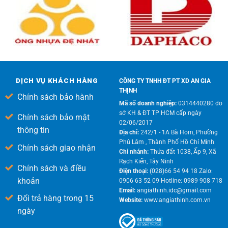
DỊCH VỤ KHÁCH HÀNG
CÔNG TY TNHH ĐT PT XD AN GIA
THỊNH
Chính sách bảo hành
Mã số doanh nghiệp:
0314440280 do
sở KH & ĐT TP HCM cấp ngày
Chính sách bảo mật
02/06/2017
thông tin
Địa chỉ:
242/1 - 1A Bà Hom, Phường
Phú Lâm , Thành Phố Hồ Chí Minh
Chính sách giao nhận
Chi nhánh:
Thửa đất 1038, Ấp 9, Xã
Rạch Kiến, Tây Ninh
Chính sách và điều
Điện thoại:
(028)66 54 94 18 Zalo:
khoản
0906 63 52 09 Hotline: 0989 908 718
Email:
angiathinh.idc@gmail.com
Đổi trả hàng trong 15
Website:
www.angiathinh.com.vn
ngày