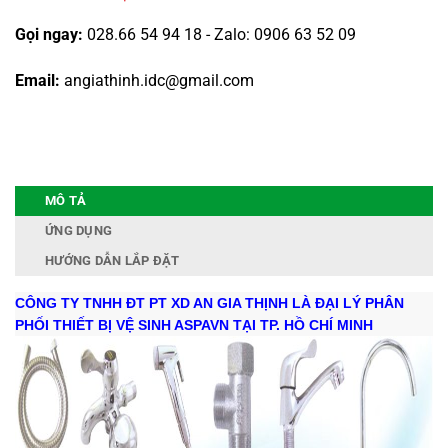
Gọi ngay:
028.66 54 94 18 - Zalo: 0906 63 52 09
Email:
angiathinh.idc@gmail.com
MÔ TẢ
ỨNG DỤNG
HƯỚNG DẪN LẮP ĐẶT
CÔNG TY TNHH ĐT PT XD AN GIA THỊNH LÀ ĐẠI LÝ PHÂN
PHỐI THIẾT BỊ VỆ SINH ASPAVN TẠI TP. HỒ CHÍ MINH