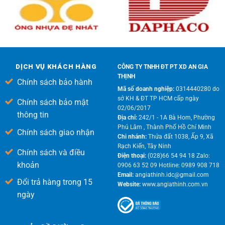
DỊCH VỤ KHÁCH HÀNG
CÔNG TY TNHH ĐT PT XD AN GIA
THỊNH
Chính sách bảo hành
Mã số doanh nghiệp:
0314440280 do
sở KH & ĐT TP HCM cấp ngày
Chính sách bảo mật
02/06/2017
thông tin
Địa chỉ:
242/1 - 1A Bà Hom, Phường
Phú Lâm , Thành Phố Hồ Chí Minh
Chính sách giao nhận
Chi nhánh:
Thửa đất 1038, Ấp 9, Xã
Rạch Kiến, Tây Ninh
Chính sách và điều
Điện thoại:
(028)66 54 94 18 Zalo:
khoản
0906 63 52 09 Hotline: 0989 908 718
Email:
angiathinh.idc@gmail.com
Đổi trả hàng trong 15
Website:
www.angiathinh.com.vn
ngày