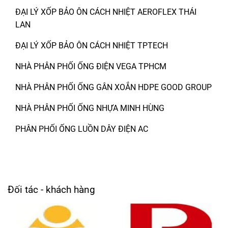
ĐẠI LÝ XỐP BẢO ÔN CÁCH NHIỆT AEROFLEX THÁI
LAN
ĐẠI LÝ XỐP BẢO ÔN CÁCH NHIỆT TPTECH
NHÀ PHÂN PHỐI ỐNG ĐIỆN VEGA TPHCM
NHÀ PHÂN PHỐI ỐNG GÂN XOẮN HDPE GOOD GROUP
NHÀ PHÂN PHỐI ỐNG NHỰA MINH HÙNG
PHÂN PHỐI ỐNG LUỒN DÂY ĐIỆN AC
Đối tác - khách hàng