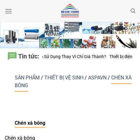
Bỏ
qua
nội
dung
Tin tức:
ính Đến 20 Năm Sử Dụng Thay Vì Chỉ Giá Thành?
Thiết bị điện Nanoco 
SẢN PHẨM
/
THIẾT BỊ VỆ SINH
/
ASPAVN
/
CHÉN XÀ
BÔNG
Chén xà bông
Chén xà bông