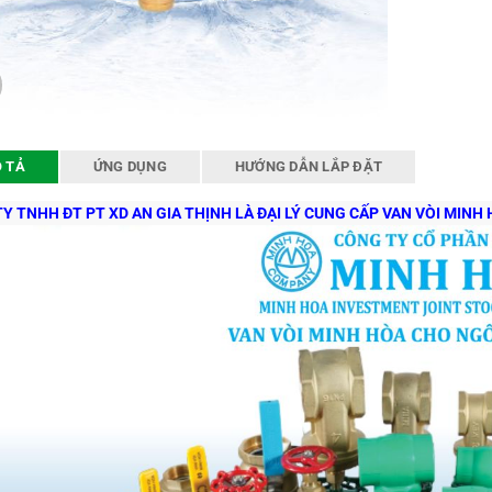
 TẢ
ỨNG DỤNG
HƯỚNG DẪN LẮP ĐẶT
Y TNHH ĐT PT XD AN GIA THỊNH LÀ ĐẠI LÝ CUNG CẤP VAN VÒI MINH