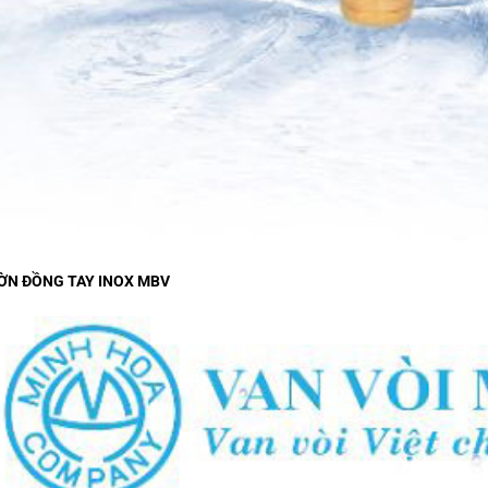
ỜN ĐỒNG TAY INOX
MBV