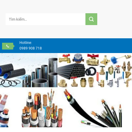
Tìm
kiếm:
Hotline:
0989 908 718