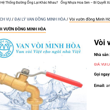
ng Nhựa Hoa Sen – Bí Quyết Xây Dựng Hệ Thống Cấp Nước Vận Hành Ê
ỊCH VỤ
/
ĐẠI LÝ VAN ĐỒNG MINH HÒA
/
Vòi vườn đồng Minh H
ÒI VƯỜN ĐỒNG MINH HÒA
Vòi 
Nhà sản 
GIÁ: VUI 
Gọi ngay
Email:
an