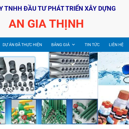
Y TNHH ĐẦU TƯ PHÁT TRIỂN XÂY DỰNG
AN GIA THỊNH
DỰ ÁN ĐÃ THỰC HIỆN
BẢNG GIÁ
TIN TỨC
LIÊN HỆ