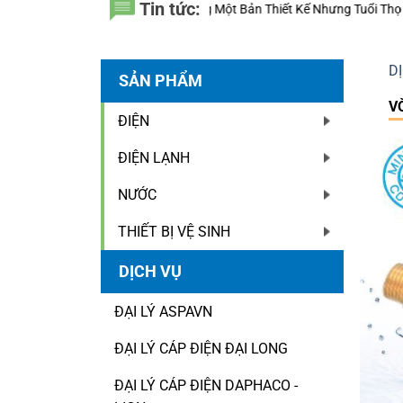
Tin tức:
ột Bản Thiết Kế Nhưng Tuổi Thọ Hệ Thống Đường Ống Lại Khác Nhau?
Ố
D
SẢN PHẨM
V
ĐIỆN
ĐIỆN LẠNH
NƯỚC
THIẾT BỊ VỆ SINH
DỊCH VỤ
ĐẠI LÝ ASPAVN
ĐẠI LÝ CÁP ĐIỆN ĐẠI LONG
ĐẠI LÝ CÁP ĐIỆN DAPHACO -