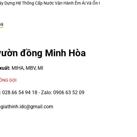
m Ái Và Ổn Định
Ống Đồng Hailiang – Một Chi Tiết Nhỏ Có Thể Quyết Đị
òa
vườn đồng Minh Hòa
xuất:
MIHA, MBV, MI
LÒNG GỌI
:
028.66 54 94 18 - Zalo: 0906 63 52 09
giathinh.idc@gmail.com