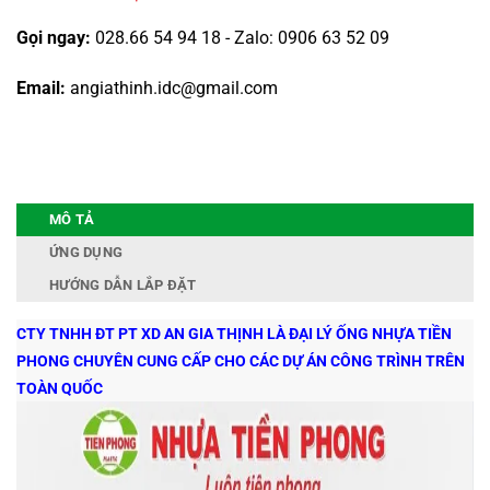
Gọi ngay:
028.66 54 94 18 - Zalo: 0906 63 52 09
Email:
angiathinh.idc@gmail.com
MÔ TẢ
ỨNG DỤNG
HƯỚNG DẪN LẮP ĐẶT
CTY TNHH ĐT PT XD AN GIA THỊNH LÀ ĐẠI LÝ ỐNG NHỰA TIỀN
PHONG CHUYÊN CUNG CẤP CHO CÁC DỰ ÁN CÔNG TRÌNH TRÊN
TOÀN QUỐC