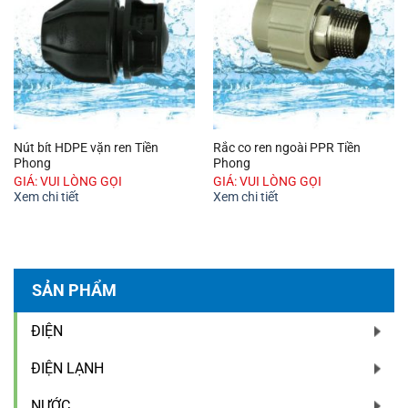
Nút bít HDPE vặn ren Tiền
Rắc co ren ngoài PPR Tiền
Phong
Phong
GIÁ: VUI LÒNG GỌI
GIÁ: VUI LÒNG GỌI
Xem chi tiết
Xem chi tiết
SẢN PHẨM
ĐIỆN
ĐIỆN LẠNH
NƯỚC