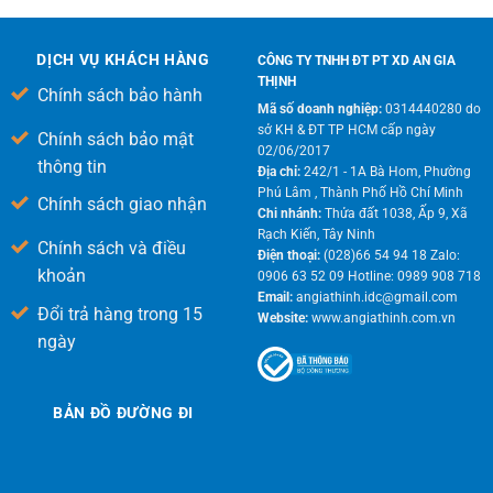
DỊCH VỤ KHÁCH HÀNG
CÔNG TY TNHH ĐT PT XD AN GIA
THỊNH
Chính sách bảo hành
Mã số doanh nghiệp:
0314440280 do
sở KH & ĐT TP HCM cấp ngày
Chính sách bảo mật
02/06/2017
thông tin
Địa chỉ:
242/1 - 1A Bà Hom, Phường
Phú Lâm , Thành Phố Hồ Chí Minh
Chính sách giao nhận
Chi nhánh:
Thửa đất 1038, Ấp 9, Xã
Rạch Kiến, Tây Ninh
Chính sách và điều
Điện thoại:
(028)66 54 94 18 Zalo:
khoản
0906 63 52 09 Hotline: 0989 908 718
Email:
angiathinh.idc@gmail.com
Đổi trả hàng trong 15
Website:
www.angiathinh.com.vn
ngày
BẢN ĐỒ ĐƯỜNG ĐI