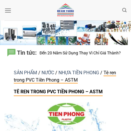
Bỏ
qua
nội
dung
Tin tức:
 Tính Đến 20 Năm Sử Dụng Thay Vì Chỉ Giá Thành?
Thiết bị điện Nanoc
SẢN PHẨM
/
NƯỚC
/
NHỰA TIỀN PHONG
/
Tê ren
trong PVC Tiền Phong – ASTM
TÊ REN TRONG PVC TIỀN PHONG – ASTM