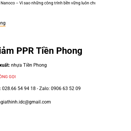
 bền vững luôn chú trọng từng thiết bị điện nhỏ?
Keo Dán Bảo Ôn Superl
ong
iảm PPR Tiền Phong
xuất:
nhựa Tiền Phong
LÒNG GỌI
:
028.66 54 94 18 - Zalo: 0906 63 52 09
giathinh.idc@gmail.com