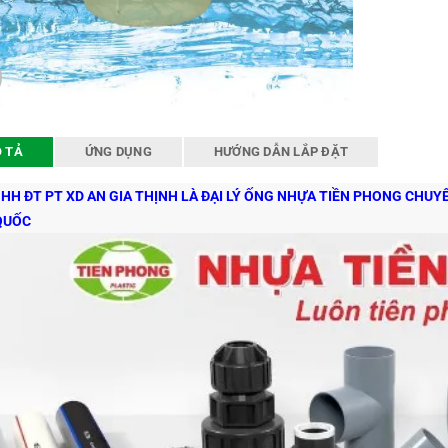
 TẢ
ỨNG DỤNG
HƯỚNG DẪN LẮP ĐẶT
HH ĐT PT XD AN GIA THỊNH LÀ ĐẠI LÝ ỐNG NHỰA TIỀN PHONG CHU
QUỐC