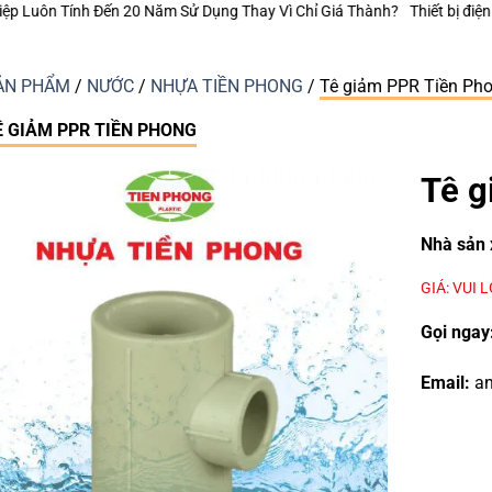
 Thay Vì Chỉ Giá Thành?
Thiết bị điện Nanoco – Vì sao những công trình
ẢN PHẨM
/
NƯỚC
/
NHỰA TIỀN PHONG
/
Tê giảm PPR Tiền Ph
Ê GIẢM PPR TIỀN PHONG
Tê g
Nhà sản 
GIÁ: VUI 
Gọi ngay
Email:
an