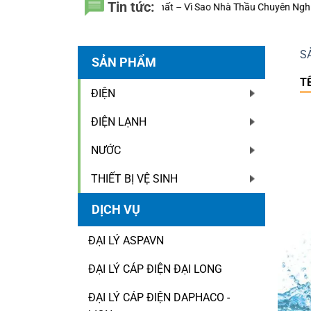
Tin tức:
 Nhất – Vì Sao Nhà Thầu Chuyên Nghiệp Luôn Tính Đến 20 Năm Sử Dụng
S
SẢN PHẨM
T
ĐIỆN
ĐIỆN LẠNH
NƯỚC
THIẾT BỊ VỆ SINH
DỊCH VỤ
ĐẠI LÝ ASPAVN
ĐẠI LÝ CÁP ĐIỆN ĐẠI LONG
ĐẠI LÝ CÁP ĐIỆN DAPHACO -