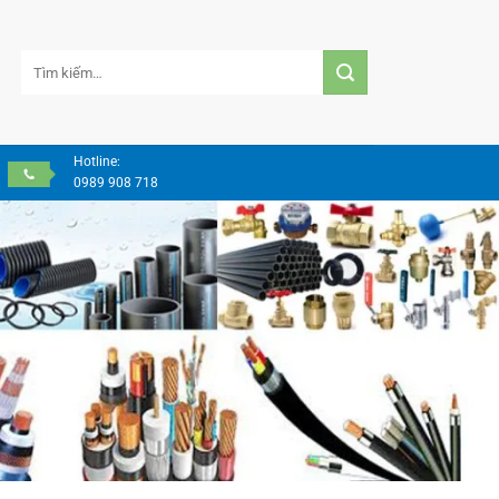
Tìm
kiếm:
Hotline:
0989 908 718