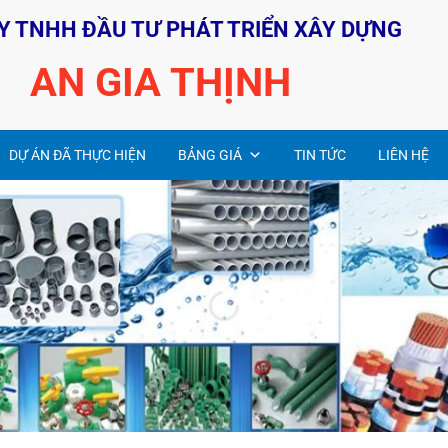
Y TNHH ĐẦU TƯ PHÁT TRIỂN XÂY DỰNG
AN GIA THỊNH
DỰ ÁN ĐÃ THỰC HIỆN
BẢNG GIÁ
TIN TỨC
LIÊN HỆ