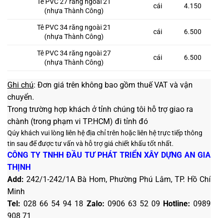
Tê PVC 27 răng ngoài 21
cái
4.150
(nhựa Thành Công)
Tê PVC 34 răng ngoài 21
cái
6.500
(nhựa Thành Công)
Tê PVC 34 răng ngoài 27
cái
6.500
(nhựa Thành Công)
Ghi chú
: Đơn giá trên không bao gồm thuế VAT và vận
chuyển.
Trong trường hợp khách ở tỉnh chúng tôi hỗ trợ giao ra
chành (trong phạm vi TP.HCM) đi tỉnh đó
Qúy khách vui lòng liên hệ địa chỉ trên hoặc liên hệ trực tiếp thông
tin sau
để được tư vấn và hỗ trợ giá chiết khấu tốt nhất.
CÔNG TY TNHH ĐẦU TƯ PHÁT TRIỂN XÂY DỰNG AN GIA
THỊNH
Add:
242/1-242/1A Bà Hom, Phường Phú Lâm, TP. Hồ Chí
Minh
Tel:
028 66 54 94 18
Zalo
:
0906 63 52 09
Hotline
:
0989
908 71