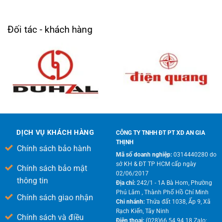
Đối tác - khách hàng
DỊCH VỤ KHÁCH HÀNG
CÔNG TY TNHH ĐT PT XD AN GIA
THỊNH
Chính sách bảo hành
Mã số doanh nghiệp:
0314440280 do
sở KH & ĐT TP HCM cấp ngày
Chính sách bảo mật
02/06/2017
thông tin
Địa chỉ:
242/1 - 1A Bà Hom, Phường
Phú Lâm , Thành Phố Hồ Chí Minh
Chính sách giao nhận
Chi nhánh:
Thửa đất 1038, Ấp 9, Xã
Rạch Kiến, Tây Ninh
Chính sách và điều
Điện thoại:
(028)66 54 94 18 Zalo: