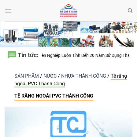
Bỏ
qua
nội
dung
Tin tức:
huyên Nghiệp Luôn Tính Đến 20 Năm Sử Dụng Thay Vì Chỉ Giá Thành?
SẢN PHẨM
/
NƯỚC
/
NHỰA THÀNH CÔNG
/
Tê răng
ngoài PVC Thành Công
TÊ RĂNG NGOÀI PVC THÀNH CÔNG