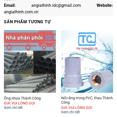
Email:
angiathinh.idc@gmail.com
Website:
angiathinh.
com.vn
SẢN PHẨM TƯƠNG TỰ
Nối răng trong PVC, thau Thành
Ống nhựa Thành Công
Công
GIÁ: VUI LÒNG GỌI
GIÁ: VUI LÒNG GỌI
Xem chi tiết
Xem chi tiết