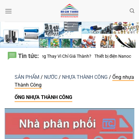
Bỏ
qua
nội
dung
Tin tức:
 Chỉ Giá Thành?
Thiết bị điện Nanoco – Vì sao những công trình bền vững
SẢN PHẨM
/
NƯỚC
/
NHỰA THÀNH CÔNG
/
Ống nhựa
Thành Công
ỐNG NHỰA THÀNH CÔNG