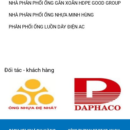
NHÀ PHÂN PHỐI ỐNG GÂN XOẮN HDPE GOOD GROUP
NHÀ PHÂN PHỐI ỐNG NHỰA MINH HÙNG
PHÂN PHỐI ỐNG LUỒN DÂY ĐIỆN AC
Đối tác - khách hàng