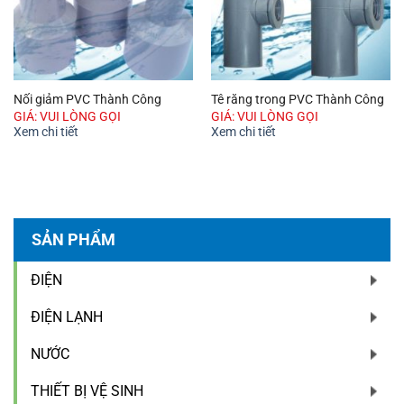
Nối giảm PVC Thành Công
Tê răng trong PVC Thành Công
GIÁ: VUI LÒNG GỌI
GIÁ: VUI LÒNG GỌI
Xem chi tiết
Xem chi tiết
SẢN PHẨM
ĐIỆN
ĐIỆN LẠNH
NƯỚC
THIẾT BỊ VỆ SINH