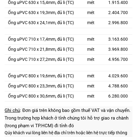
Ống uPVC 630 x 15,4mm, đủ li (TC)
mét
1.915.400
Ống uPVC 630 x 19,3mm, đủ li (TC)
mét
2.404.700
Ống uPVC 630 x 24,1mm, đủ li (TC)
mét
2.996.800
Ống uPVC 710 x 17,4mm, đủ li (TC)
mét
3.163.600
Ống uPVC 710 x 21,8mm, đủ li (TC)
mét
3.969.800
Ống uPVC 710 x 27,2mm, đủ li (TC)
mét
4.956.700
Ống uPVC 800 x 19,6mm, đủ li (TC)
mét
4.029.600
Ống uPVC 800 x 23,3mm, đủ li (TC)
mét
4.788.600
Ống uPVC 800 x 30,6mm, đủ li (TC)
mét
6.280.000
Ghi chú
: Đơn giá trên không bao gồm thuế VAT và vận chuyển.
Trong trường hợp khách ở tỉnh chúng tôi hỗ trợ giao ra chành
(trong phạm vi TP.HCM) đi tỉnh đó
Qúy khách vui lòng liên hệ địa chỉ trên hoặc liên hệ trực tiếp thông