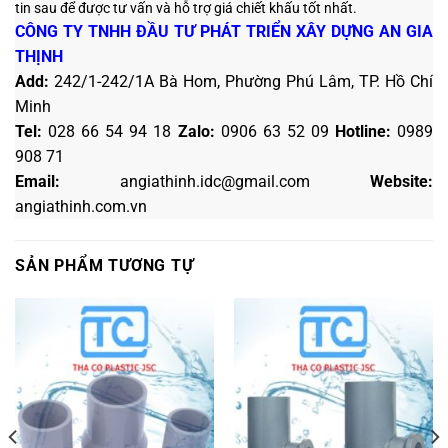
tin sau
để được tư vấn và hỗ trợ giá chiết khấu tốt nhất.
CÔNG TY TNHH ĐẦU TƯ PHÁT TRIỂN XÂY DỰNG AN GIA
THỊNH
Add:
242/1-242/1A Bà Hom, Phường Phú Lâm, TP. Hồ Chí
Minh
Tel:
028 66 54 94 18
Zalo
:
0906 63 52 09
Hotline
:
0989
908 71
Email:
angiathinh.idc@gmail.com
Website:
angiathinh.
com.vn
SẢN PHẨM TƯƠNG TỰ