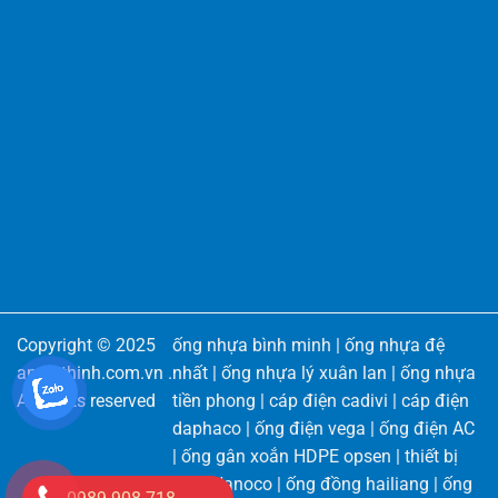
Copyright © 2025
ống nhựa bình minh
|
ống nhựa đệ
angiathinh.com.vn
.
nhất
|
ống nhựa lý xuân lan
|
ống nhựa
All rights reserved
tiền phong
|
cáp điện cadivi
|
cáp điện
daphaco
|
ống điện vega
|
ống điện AC
|
ống gân xoắn HDPE opsen
|
thiết bị
điện Nanoco
|
ống đồng hailiang
|
ống