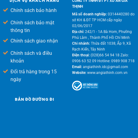
DỊCH VỤ KHÁCH HÀNG
CÔNG TY TNHH ĐT PT XD AN GIA
THỊNH
Chính sách bảo hành
Mã số doanh nghiệp:
0314440280 do
sở KH & ĐT TP HCM cấp ngày
Chính sách bảo mật
02/06/2017
thông tin
Địa chỉ:
242/1 - 1A Bà Hom, Phường
Phú Lâm , Thành Phố Hồ Chí Minh
Chính sách giao nhận
Chi nhánh:
Thửa đất 1038, Ấp 9, Xã
Rạch Kiến, Tây Ninh
Chính sách và điều
Điện thoại:
(028)66 54 94 18 Zalo:
khoản
0906 63 52 09 Hotline: 0989 908 718
Email:
angiathinh.idc@gmail.com
Đổi trả hàng trong 15
Website:
www.angiathinh.com.vn
ngày
BẢN ĐỒ ĐƯỜNG ĐI