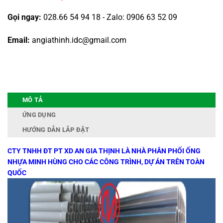
Gọi ngay:
028.66 54 94 18 - Zalo: 0906 63 52 09
Email:
angiathinh.idc@gmail.com
MÔ TẢ
ỨNG DỤNG
HƯỚNG DẪN LẮP ĐẶT
CTY TNHH ĐT PT XD AN GIA THỊNH LÀ NHÀ PHÂN PHỐI ỐNG
NHỰA MINH HÙNG CHO CÁC CÔNG TRÌNH, DỰ ÁN TRÊN TOÀN
QUỐC