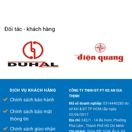
Đối tác - khách hàng
DỊCH VỤ KHÁCH HÀNG
CÔNG TY TNHH ĐT PT XD AN GIA
THỊNH
Chính sách bảo hành
Mã số doanh nghiệp:
0314440280 do
sở KH & ĐT TP HCM cấp ngày
Chính sách bảo mật
02/06/2017
thông tin
Địa chỉ:
242/1 - 1A Bà Hom, Phường
Phú Lâm , Thành Phố Hồ Chí Minh
Chính sách giao nhận
Chi nhánh:
Thửa đất 1038, Ấp 9, Xã