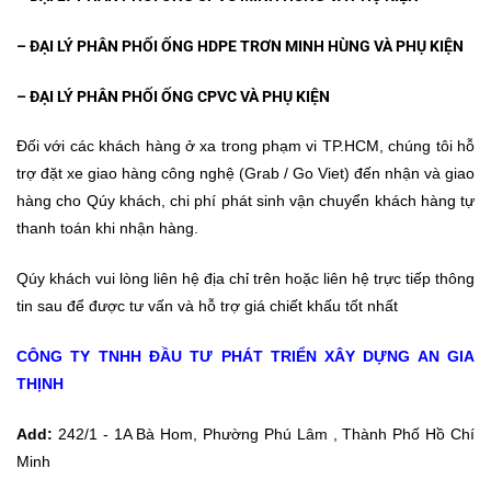
– ĐẠI LÝ PHÂN PHỐI
ỐNG HDPE TRƠN MINH HÙNG VÀ PHỤ KIỆN
– ĐẠI LÝ PHÂN PHỐI
ỐNG CPVC VÀ PHỤ KIỆN
Đối với các khách hàng ở xa trong phạm vi TP.HCM, chúng tôi hỗ
trợ đặt xe giao hàng công nghệ (Grab / Go Viet) đến nhận và giao
hàng cho Qúy khách, chi phí phát sinh vận chuyển khách hàng tự
thanh toán khi nhận hàng.
Qúy khách vui lòng liên hệ địa chỉ trên hoặc liên hệ trực tiếp thông
tin sau để được tư vấn và hỗ trợ giá chiết khấu tốt nhất
CÔNG TY TNHH ĐẦU TƯ PHÁT TRIỂN XÂY DỰNG AN GIA
THỊNH
Add:
242/1 - 1A Bà Hom, Phường Phú Lâm , Thành Phố Hồ Chí
Minh