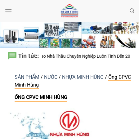
Bỏ
qua
nội
dung
Tin tức:
ì Sao Nhà Thầu Chuyên Nghiệp Luôn Tính Đến 20 Năm Sử Dụng Thay Vì 
SẢN PHẨM
/
NƯỚC
/
NHỰA MINH HÙNG
/
Ống CPVC
Minh Hùng
ỐNG CPVC MINH HÙNG