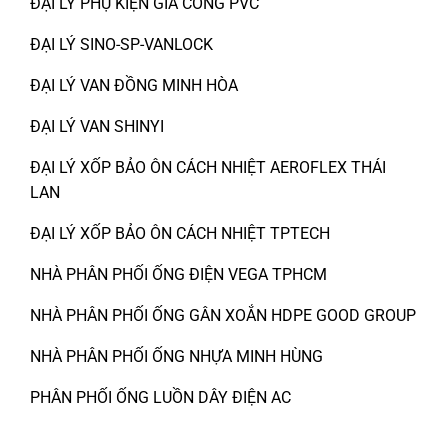
ĐẠI LÝ PHỤ KIỆN GIA CÔNG PVC
ĐẠI LÝ SINO-SP-VANLOCK
ĐẠI LÝ VAN ĐỒNG MINH HÒA
ĐẠI LÝ VAN SHINYI
ĐẠI LÝ XỐP BẢO ÔN CÁCH NHIỆT AEROFLEX THÁI
LAN
ĐẠI LÝ XỐP BẢO ÔN CÁCH NHIỆT TPTECH
NHÀ PHÂN PHỐI ỐNG ĐIỆN VEGA TPHCM
NHÀ PHÂN PHỐI ỐNG GÂN XOẮN HDPE GOOD GROUP
NHÀ PHÂN PHỐI ỐNG NHỰA MINH HÙNG
PHÂN PHỐI ỐNG LUỒN DÂY ĐIỆN AC