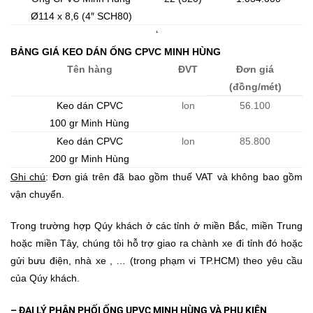
Ø114 x 8,6 (4″ SCH80)
‘
BẢNG GIÁ KEO DÁN ỐNG CPVC MINH HÙNG
Tên hàng
ĐVT
Đơn giá
(đồng/mét)
Keo dán CPVC
lon
56.100
100 gr Minh Hùng
Keo dán CPVC
lon
85.800
200 gr Minh Hùng
Ghi chú
: Đơn giá trên đã bao gồm thuế VAT và không bao gồm
vận chuyển.
Trong trường hợp Qúy khách ở các tỉnh ở miền Bắc, miền Trung
hoặc miền Tây, chúng tôi hỗ trợ giao ra chành xe đi tỉnh đó hoặc
gửi bưu điện, nhà xe , … (trong phạm vi TP.HCM) theo yêu cầu
của Qúy khách.
– ĐẠI LÝ PHÂN PHỐI
ỐNG UPVC MINH HÙNG VÀ PHỤ KIỆN