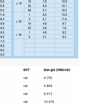
ĐVT
Đơn giá (VNĐ/cái)
cái
4.752
cái
6.804
cái
6.912
cái
10.476