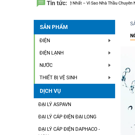
Tin tức:
 Đệ Nhất – Vì Sao Nhà Thầu Chuyên Nghiệp Luôn Tính Đến 20 Năm Sử D
S
SẢN PHẨM
N
ĐIỆN
ĐIỆN LẠNH
NƯỚC
THIẾT BỊ VỆ SINH
DỊCH VỤ
ĐẠI LÝ ASPAVN
ĐẠI LÝ CÁP ĐIỆN ĐẠI LONG
ĐẠI LÝ CÁP ĐIỆN DAPHACO -