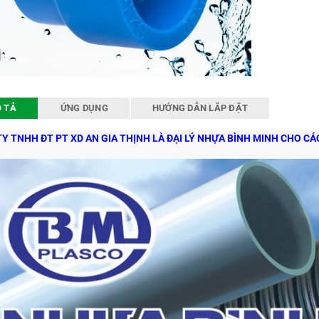
 TẢ
ỨNG DỤNG
HƯỚNG DẪN LẮP ĐẶT
Y TNHH ĐT PT XD AN GIA THỊNH LÀ ĐẠI LÝ NHỰA BÌNH MINH CHO C