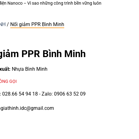
rình bền vững luôn chú trọng từng thiết bị điện nhỏ?
Keo Dán Bảo Ôn Sup
INH
/
Nối giảm PPR Bình Minh
giảm PPR Bình Minh
xuất:
Nhựa Bình Minh
LÒNG GỌI
:
028.66 54 94 18 - Zalo: 0906 63 52 09
giathinh.idc@gmail.com