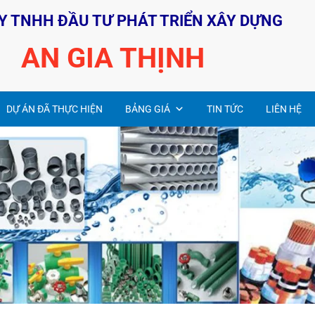
Y TNHH ĐẦU TƯ PHÁT TRIỂN XÂY DỰNG
AN GIA THỊNH
DỰ ÁN ĐÃ THỰC HIỆN
BẢNG GIÁ
TIN TỨC
LIÊN HỆ