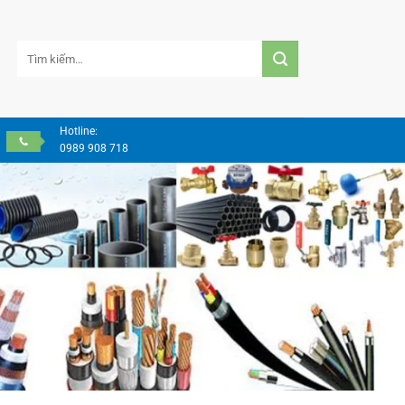
Tìm
kiếm:
Hotline:
0989 908 718