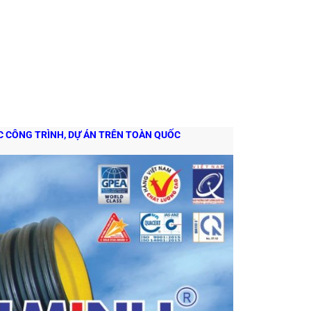
ÁC CÔNG TRÌNH, DỰ ÁN TRÊN TOÀN QUỐC