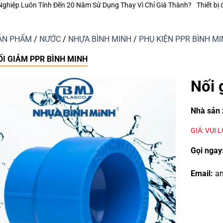
ụng Thay Vì Chỉ Giá Thành?
Thiết bị điện Nanoco – Vì sao những công t
ẢN PHẨM
/
NƯỚC
/
NHỰA BÌNH MINH
/
PHỤ KIỆN PPR BÌNH M
ỐI GIẢM PPR BÌNH MINH
Nối 
Nhà sản 
GIÁ: VUI 
Gọi ngay
Email:
an