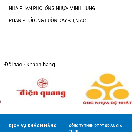
NHÀ PHÂN PHỐI ỐNG NHỰA MINH HÙNG
PHÂN PHỐI ỐNG LUỒN DÂY ĐIỆN AC
Đối tác - khách hàng
DỊCH VỤ KHÁCH HÀNG
CÔNG TY TNHH ĐT PT XD AN GIA
THỊNH