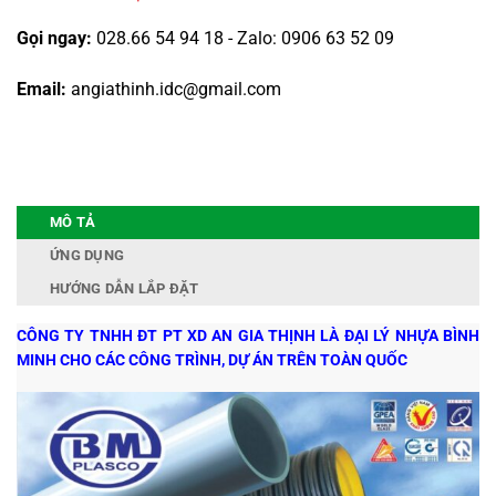
Gọi ngay:
028.66 54 94 18 - Zalo: 0906 63 52 09
Email:
angiathinh.idc@gmail.com
MÔ TẢ
ỨNG DỤNG
HƯỚNG DẪN LẮP ĐẶT
CÔNG TY TNHH ĐT PT XD AN GIA THỊNH LÀ ĐẠI LÝ NHỰA BÌNH
MINH CHO CÁC CÔNG TRÌNH, DỰ ÁN TRÊN TOÀN QUỐC