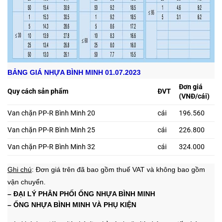
BẢNG GIÁ NHỰA BÌNH MINH 01.07.2023
Đơn giá
Quy cách sản phẩm
ĐVT
(VNĐ/cái)
Van chặn PP-R Bình Minh 20
cái
196.560
Van chặn PP-R Bình Minh 25
cái
226.800
Van chặn PP-R Bình Minh 32
cái
324.000
Ghi chú
: Đơn giá trên đã bao gồm thuế VAT và không bao gồm
vận chuyển.
– ĐẠI LÝ PHÂN PHỐI ỐNG NHỰA
BÌNH MINH
– ỐNG NHỰA BÌNH MINH VÀ PHỤ KIỆN