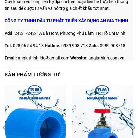
Qúy khách vui lòng liên hệ địa chỉ trên hoặc liên hệ trực tiếp thông
tin sau
để được tư vấn và hỗ trợ giá chiết khấu tốt nhất.
CÔNG TY TNHH ĐẦU TƯ PHÁT TRIỂN XÂY DỰNG AN GIA THỊNH
Add:
242/1-242/1A Bà Hom, Phường Phú Lâm, TP. Hồ Chí Minh
Tel:
028 66 54 94 18
Hotline
:
0989 908 718
Zalo:
0989 908718
Email:
angiathinh.idc@gmail.com
Website:
angiathinh.
com.vn
SẢN PHẨM TƯƠNG TỰ