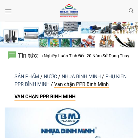
Bỏ
qua
nội
dung
Tin tức:
 Nghiệp Luôn Tính Đến 20 Năm Sử Dụng Thay Vì Chỉ Giá Thành?
Thiết 
SẢN PHẨM
/
NƯỚC
/
NHỰA BÌNH MINH
/
PHỤ KIỆN
PPR BÌNH MINH
/
Van chặn PPR Bình Minh
VAN CHẶN PPR BÌNH MINH