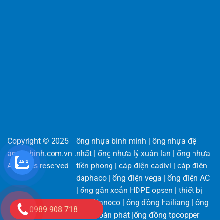
Copyright © 2025
ống nhựa bình minh
|
ống nhựa đệ
angiathinh.com.vn
.
nhất
|
ống nhựa lý xuân lan
|
ống nhựa
All rights reserved
tiền phong
|
cáp điện cadivi
|
cáp điện
daphaco
|
ống điện vega
|
ống điện AC
|
ống gân xoắn HDPE opsen
|
thiết bị
điện Nanoco
|
ống đồng hailiang
|
ống
0989 908 718
đồng toàn phát
|
ống đồng tpcopper