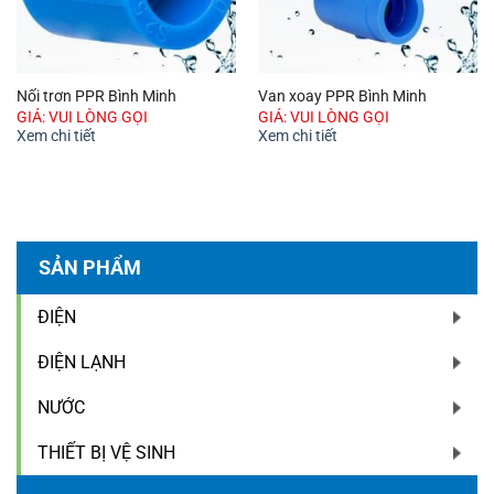
Nối trơn PPR Bình Minh
Van xoay PPR Bình Minh
GIÁ: VUI LÒNG GỌI
GIÁ: VUI LÒNG GỌI
Xem chi tiết
Xem chi tiết
SẢN PHẨM
ĐIỆN
ĐIỆN LẠNH
NƯỚC
THIẾT BỊ VỆ SINH