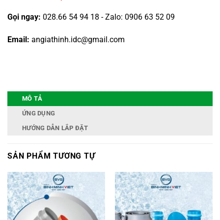
Gọi ngay:
028.66 54 94 18 - Zalo: 0906 63 52 09
Email:
angiathinh.idc@gmail.com
MÔ TẢ
ỨNG DỤNG
HƯỚNG DẪN LẮP ĐẶT
SẢN PHẨM TƯƠNG TỰ