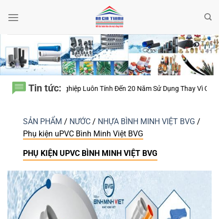
Bỏ
qua
nội
dung
Tin tức:
yên Nghiệp Luôn Tính Đến 20 Năm Sử Dụng Thay Vì Chỉ Giá Thành?
Thi
SẢN PHẨM
/
NƯỚC
/
NHỰA BÌNH MINH VIỆT BVG
/
Phụ kiện uPVC Bình Minh Việt BVG
PHỤ KIỆN UPVC BÌNH MINH VIỆT BVG