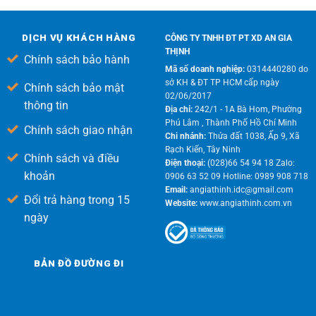
DỊCH VỤ KHÁCH HÀNG
CÔNG TY TNHH ĐT PT XD AN GIA
THỊNH
Chính sách bảo hành
Mã số doanh nghiệp:
0314440280 do
sở KH & ĐT TP HCM cấp ngày
Chính sách bảo mật
02/06/2017
thông tin
Địa chỉ:
242/1 - 1A Bà Hom, Phường
Phú Lâm , Thành Phố Hồ Chí Minh
Chính sách giao nhận
Chi nhánh:
Thửa đất 1038, Ấp 9, Xã
Rạch Kiến, Tây Ninh
Chính sách và điều
Điện thoại:
(028)66 54 94 18 Zalo:
khoản
0906 63 52 09 Hotline: 0989 908 718
Email:
angiathinh.idc@gmail.com
Đổi trả hàng trong 15
Website:
www.angiathinh.com.vn
ngày
BẢN ĐỒ ĐƯỜNG ĐI