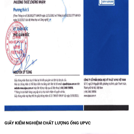
GIẤY KIỂM NGHIỆM CHẤT LƯỢNG ỐNG UPVC