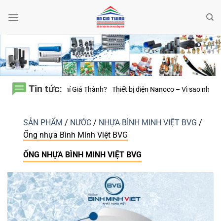
Bỏ
qua
nội
dung
Tin tức:
anoco – Vì sao những công trình bền vững luôn chú trọng từng thiết bị đi
SẢN PHẨM
/
NƯỚC
/
NHỰA BÌNH MINH VIỆT BVG
/
Ống nhựa Bình Minh Việt BVG
ỐNG NHỰA BÌNH MINH VIỆT BVG