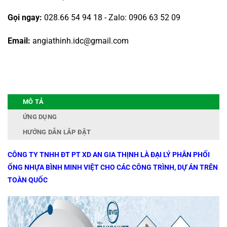
Gọi ngay:
028.66 54 94 18 - Zalo: 0906 63 52 09
Email:
angiathinh.idc@gmail.com
MÔ TẢ
ỨNG DỤNG
HƯỚNG DẪN LẮP ĐẶT
CÔNG TY TNHH ĐT PT XD AN GIA THỊNH LÀ ĐẠI LÝ PHÂN PHỐI
ỐNG NHỰA BÌNH MINH VIỆT CHO CÁC CÔNG TRÌNH, DỰ ÁN TRÊN
TOÀN QUỐC