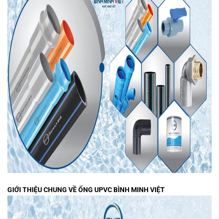
GIỚI THIỆU CHUNG VỀ ỐNG UPVC BÌNH MINH VIỆT